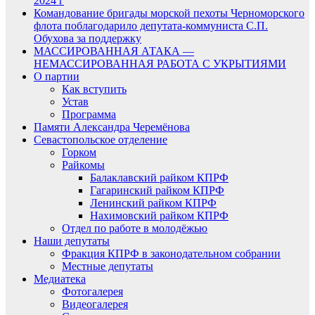
2024 г
Командование бригады морской пехоты Черноморского
флота поблагодарило депутата-коммуниста С.П.
Обухова за поддержку
МАССИРОВАННАЯ АТАКА —
НЕМАССИРОВАННАЯ РАБОТА С УКРЫТИЯМИ
О партии
Как вступить
Устав
Программа
Памяти Александра Черемёнова
Севастопольское отделение
Горком
Райкомы
Балаклавский райком КПРФ
Гагаринский райком КПРФ
Ленинский райком КПРФ
Нахимовский райком КПРФ
Отдел по работе в молодёжью
Наши депутаты
Фракция КПРФ в законодательном собрании
Местные депутаты
Медиатека
Фотогалерея
Видеогалерея