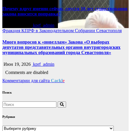
Почему вдруг именно сейчас, спустя 10 лет существования
закона вносится поправка?
Июн 19, 2026
kprf_admin
Фракция КПРФ в Законодательном Собрании Севастополя
Много вопросов к «новеллам» Закона «О выборах
депутатов представительных органов внутригородских
муниципальных образований города Севастополя»
Июн 19, 2026
kprf_admin
Comments are disabled
Комментарии для сайта
Cackl
e
Поиск
Рубрики
Рубрики