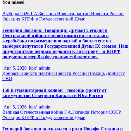
You missed
Выборы 2026
Г.А.Зюганов
Новости партии
Новости России
Фракция КПРФ в Государственной Думе
Геннадий Зюганов: Товарищи! Друзья! Сегодня в
Центральной избирательной комиссии состоялась
жеребьёвка по размещению партий в бюллетене на
выборах депутатов Государственной Думы IX созыва. Наш
представитель первым подошёл к лототрону – и КПРФ
получила номер 8 в федеральном бюллетене.
Авг 5, 2026
kprf_admin
Донбасс
Новости партии
Новости России
Помощь Донбассу
СВО
158-й гуманитарный конвой – помощь фронту от
коммунистов Северного Кавказа и Юга России
Авг 5, 2026
kprf_admin
Великая Отечественная война
Г.А.Зюганов
История СССР
Фракция КПРФ в Государственной Думе
Геннадий Зюганов высказался о роли Иосифа Сталина в