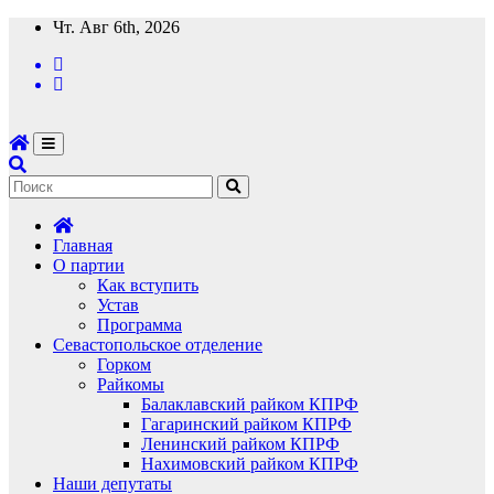
Перейти
Чт. Авг 6th, 2026
к
содержимому
Главная
О партии
Как вступить
Устав
Программа
Севастопольское отделение
Горком
Райкомы
Балаклавский райком КПРФ
Гагаринский райком КПРФ
Ленинский райком КПРФ
Нахимовский райком КПРФ
Наши депутаты