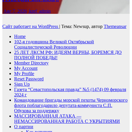
Авг 7, 2026
kprf_admin
Сайт работает на WordPress
|
Тема: Newsup, автор
Themeansar
Home
102-я годовщина Великой Октябрьской
Социалистической Революции
25 ЛЕТ ЛКСМ РФ: ИДЕЯМ ВЕРНЫ, БОРЕМСЯ ДО
ПОЛНОЙ ПОБЕДЫ!
Member Directory
My Account
My Profile
Reset Password
Sign Up
Газета “Севастопольская правда” №5 (1474) 09 февраля
2024 г
Командование бригады морской пехоты Черноморского
флота поблагодарило депутата-коммуниста С.П.
Обухова за поддержку
МАССИРОВАННАЯ АТАКА —
НЕМАССИРОВАННАЯ РАБОТА С УКРЫТИЯМИ
О партии
Как вступить