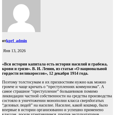
от
kprf_admin
Янв 13, 2026
«Вся история капитала есть история насилий и грабежа,
крови и грязи». В. И. Ленин, из статьи «О национальной
гордости великороссов», 12 декабря 1914 года.
Поэтому толстосумам и их прихвостням нужно как можно
громче и чаще кричать о “преступлениях коммунизма”. А
самое страшное “преступление” большевиков помимо
ликвидации частной собственности на средства производства
состояло в уничтожении монополии класса сверхбогатых
“деловых людей” на насилие. Насилие, какой кошмар, было
впервые в истории организованно и успешно применено
классом, доселе угнетавшимся, против эксплуататоров.