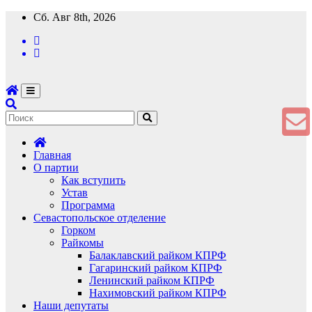
Перейти
Сб. Авг 8th, 2026
к
содержимому
Главная
О партии
Как вступить
Устав
Программа
Севастопольское отделение
Горком
Райкомы
Балаклавский райком КПРФ
Гагаринский райком КПРФ
Ленинский райком КПРФ
Нахимовский райком КПРФ
Наши депутаты