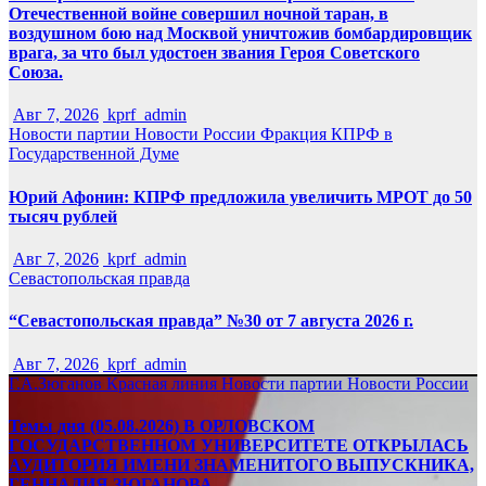
Отечественной войне совершил ночной таран, в
воздушном бою над Москвой уничтожив бомбардировщик
врага, за что был удостоен звания Героя Советского
Союза.
Авг 7, 2026
kprf_admin
Новости партии
Новости России
Фракция КПРФ в
Государственной Думе
Юрий Афонин: КПРФ предложила увеличить МРОТ до 50
тысяч рублей
Авг 7, 2026
kprf_admin
Севастопольская правда
“Севастопольская правда” №30 от 7 августа 2026 г.
Авг 7, 2026
kprf_admin
Г.А.Зюганов
Красная линия
Новости партии
Новости России
Темы дня (05.08.2026) В ОРЛОВСКОМ
ГОСУДАРСТВЕННОМ УНИВЕРСИТЕТЕ ОТКРЫЛАСЬ
АУДИТОРИЯ ИМЕНИ ЗНАМЕНИТОГО ВЫПУСКНИКА,
ГЕННАДИЯ ЗЮГАНОВА.