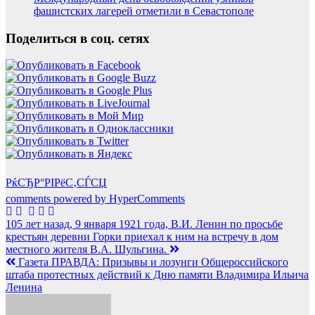
фашистских лагерей отметили в Севастополе
Поделиться в соц. сетях
РќСЂР°РІРёС‚СЃСЏ
comments powered by HyperComments
Навигация
105 лет назад, 9 января 1921 года, В.И. Ленин по просьбе
крестьян деревни Горки приехал к ним на встречу в дом
по
местного жителя В.А. Шульгина.
записям
Газета ПРАВДА: Призывы и лозунги Общероссийского
штаба протестных действий к Дню памяти Владимира Ильича
Ленина