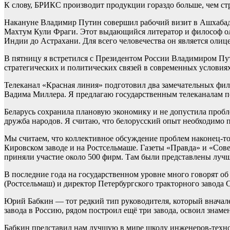
К слову, БРИКС производит продукции гораздо больше, чем 
Накануне Владимир Путин совершил рабочий визит в Ашхабад,
Махтум Кули Фраги. Этот выдающийся литератор и философ оли
Индии до Астрахани. Для всего человечества он является оли
В пятницу я встретился с Президентом России Владимиром Пу
стратегических и политических связей в современных условия
Телеканал «Красная линия» подготовил два замечательных фил
Вадима Миллера. Я предлагаю государственным телеканалам п
Беларусь сохранила плановую экономику и не допустила пробл
дружба народов. Я считаю, что белорусский опыт необходимо 
Мы считаем, что коллективное обсуждение проблем наконец-то
Кировском заводе и на Ростсельмаше. Газеты «Правда» и «Сове
приняли участие около 500 фирм. Там были представлены луч
В последние года на государственном уровне много говорят 
(Ростсельмаш) и директор Петербургского тракторного завода 
Юрий Бабкин — тот редкий тип руководителя, который вначале 
завода в Россию, рядом построил ещё три завода, освоил знам
Бабкин представил нам лучшую в мире школу инженеров-техно