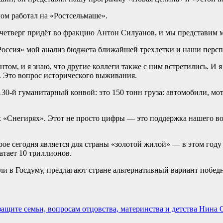
м работал на «Ростсельмаше».
 четверг придёт во фракцию Антон Силуанов, и мы представим 
я Россия» мой анализ бюджета ближайшей трехлетки и наши перс
том, и я знаю, что другие коллеги также с ним встретились. И я
 Это вопрос исторического выживания.
130-й гуманитарный конвой: это 150 тонн груза: автомобили, мо
х «Снегирях». Этот не просто цифры — это поддержка нашего в
рое сегодня является для страны «золотой жилой» — в этом год
атает 10 триллионов.
и в Госдуму, предлагают стране альтернативный вариант победн