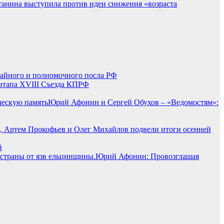
станина выступила против идеи снижения «возраста
айного и полномочного посла РФ
этапа XVIII Съезда КПРФ
Юрий Афонин и Сергей Обухов – «Ведомостям»:
, Артем Прокофьев и Олег Михайлов подвели итоги осенней
й
Юрий Афонин: Провозглашая