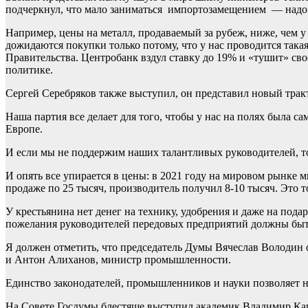
подчеркнул, что мало заниматься импортозамещением — надо 
Например, цены на металл, продаваемый за рубеж, ниже, чем у 
дожидаются покупки только потому, что у нас проводится така
Правительства. Центробанк вздул ставку до 19% и «тушит» сво
политике.
Сергей Серебряков также выступил, он представил новый тра
Наша партия все делает для того, чтобы у нас на полях была с
Европе.
И если мы не поддержим наших талантливых руководителей, то
И опять все упирается в цены: в 2021 году на мировом рынке м
продаже по 25 тысяч, производитель получил 8-10 тысяч. Это 
У крестьянина нет денег на технику, удобрения и даже на пода
пожелания руководителей передовых предприятий должны быт
Я должен отметить, что председатель Думы Вячеслав Володин 
и Антон Алиханов, министр промышленности.
Единство законодателей, промышленников и науки позволяет 
На Совете Госдумы блестяще выступил академик Владимир Каш