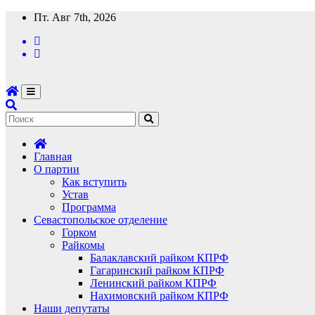
Перейти
Пт. Авг 7th, 2026
к
содержимому
Главная
О партии
Как вступить
Устав
Программа
Севастопольское отделение
Горком
Райкомы
Балаклавский райком КПРФ
Гагаринский райком КПРФ
Ленинский райком КПРФ
Нахимовский райком КПРФ
Наши депутаты