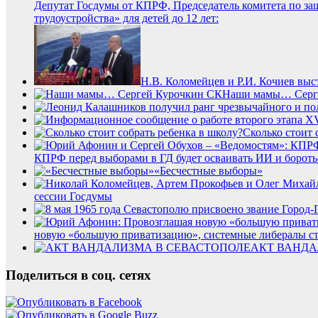
Депутат Госдумы от КПРФ, Председатель комитета по защ
трудоустройства» для детей до 12 лет:
Н.В. Коломейцев и Р.И. Кочиев выс
Наши мамы… Серг
Сколько стоит 
КПРФ перед выборами в ГД будет осваивать ИИ и бороть
«Бесчестные выборы»
сессии Госдумы
новую «большую приватизацию», системные либералы ста
АКТ ВАНДА
Поделиться в соц. сетях