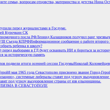
ите семьи, вопросам отцовства, материнства и детства Нина О
тупили перед журналистами в Госдуме.
ей Курочкин СК
Леонид Калашников получил ранг чрезвыч
Информационное сообщение о работе второго 
собрать ребенка в школу?
ся за историческую память
Николай Коломейцев
8 мая 1965 года Севастополю присвоено звание Город-Геро
вят под угрозу выздоровление страны от язв ельцинщины.
ЛИЗМА В СЕВАСТОПОЛЕ