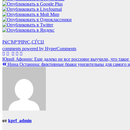
РќСЂР°РІРёС‚СЃСЏ
comments powered by HyperComments
Навигация
Юрий Афонин: Еще далеко не все россияне выучили, что тако
Нина Останина: фиктивные браки унизительны для самого и
по
записям
от
kprf_admin