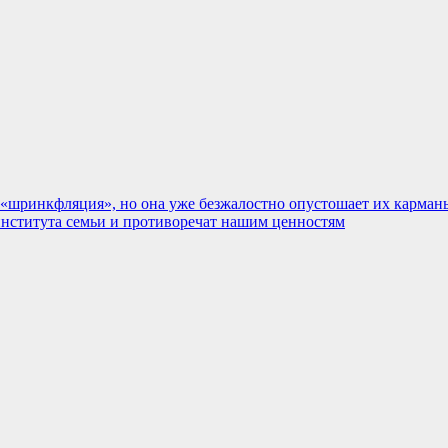
е «шринкфляция», но она уже безжалостно опустошает их карма
нститута семьи и противоречат нашим ценностям