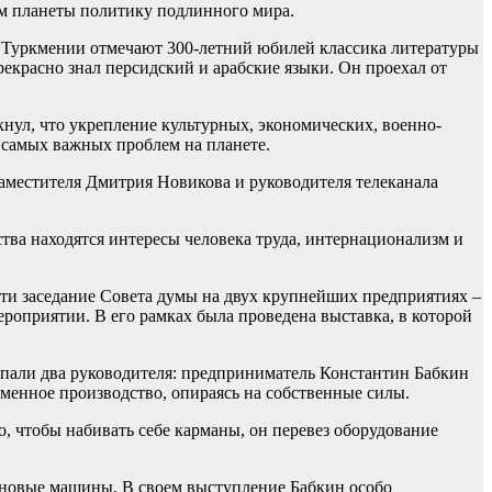
м планеты политику подлинного мира.
В Туркмении отмечают 300-летний юбилей классика литературы
екрасно знал персидский и арабские языки. Он проехал от
ул, что укрепление культурных, экономических, военно-
 самых важных проблем на планете.
заместителя Дмитрия Новикова и руководителя телеканала
тва находятся интересы человека труда, интернационализм и
ти заседание Совета думы на двух крупнейших предприятиях –
роприятии. В его рамках была проведена выставка, в которой
упали два руководителя: предприниматель Константин Бабкин
еменное производство, опираясь на собственные силы.
о, чтобы набивать себе карманы, он перевез оборудование
 новые машины. В своем выступление Бабкин особо