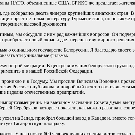
страны НАТО, объединенные США. БРИКС же предлагает жителя
 где собирались десять лидеров крупнейших азиатских стран. 
цетворяет не только литературу Туркменистана, но он также пр
цетворением высокой духовности.
тиным, мы обсудили с ним ряд важнейших вопросов. Он подчеркн
х приобретает новый окрас и дает перспективу мирного решения
ьма о социальном государстве Белоруссии. Я благодарю своего 
оказать эти уникальные фильмы.
ему острой миграции. В центре внимания белорусского руководс
применить и в нашей Российской Федерации.
 проникло и в Госдуму. Мы просили Вячеслава Володина провес
тская Россия» опубликовали подробный отчет о состоявшемся ме
шие изделия отечественных предприятий.
об импортозамещении. На выездном заседании Совета Думы выст
Сергей Серебряков, которые показали, как можно развивать совр
уехал на Запад, приобрёл большой завод в Канаде и, вместо тог
енитую Таганрогскую площадку.
логов. У него почти 600 человек лучших специалистов создают