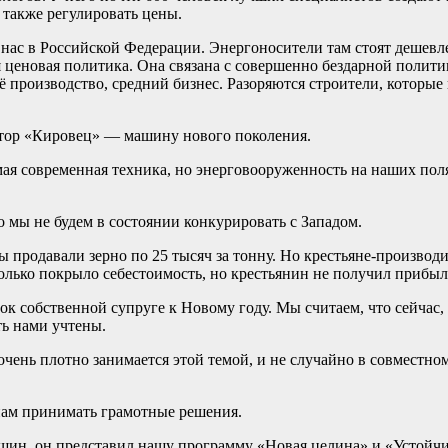
также регулировать цены.
нас в Российской Федерации. Энергоносители там стоят дешевле, 
я ценовая политика. Она связана с совершенно бездарной полит
ё производство, средний бизнес. Разоряются строители, которые
ктор «Кировец» — машину нового поколения.
амая современная техника, но энерговооруженность на наших поля
 мы не будем в состоянии конкурировать с Западом.
ы продавали зерно по 25 тысяч за тонну. Но крестьяне-производ
только покрыло себестоимость, но крестьянин не получил прибыл
рок собственной супруге к Новому году. Мы считаем, что сейчас, 
ь нами учтены.
очень плотно занимается этой темой, и не случайно в совместн
нам принимать грамотные решения.
ин, он представил нашу программу «Новая целина» и «Устойчив