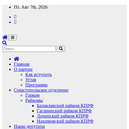
Перейти
Пт. Авг 7th, 2026
к
содержимому
Главная
О партии
Как вступить
Устав
Программа
Севастопольское отделение
Горком
Райкомы
Балаклавский райком КПРФ
Гагаринский райком КПРФ
Ленинский райком КПРФ
Нахимовский райком КПРФ
Наши депутаты