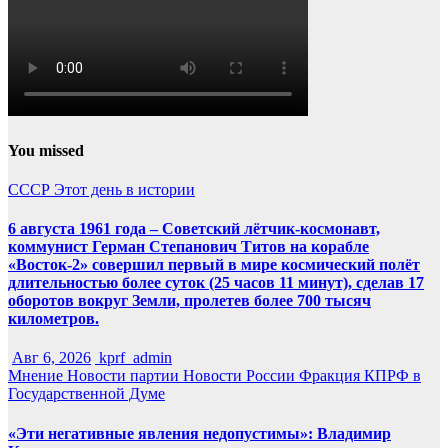
You missed
СССР
Этот день в истории
6 августа 1961 года – Советский лётчик-космонавт,
коммунист Герман Степанович Титов на корабле
«Восток-2» совершил первый в мире космический полёт
длительностью более суток (25 часов 11 минут), сделав 17
оборотов вокруг Земли, пролетев более 700 тысяч
километров.
Авг 6, 2026
kprf_admin
Мнение
Новости партии
Новости России
Фракция КПРФ в
Государственной Думе
«Эти негативные явления недопустимы»: Владимир