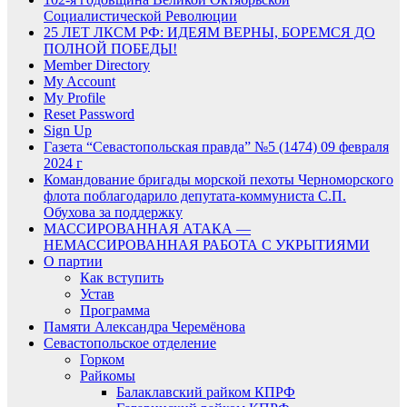
Социалистической Революции
25 ЛЕТ ЛКСМ РФ: ИДЕЯМ ВЕРНЫ, БОРЕМСЯ ДО
ПОЛНОЙ ПОБЕДЫ!
Member Directory
My Account
My Profile
Reset Password
Sign Up
Газета “Севастопольская правда” №5 (1474) 09 февраля
2024 г
Командование бригады морской пехоты Черноморского
флота поблагодарило депутата-коммуниста С.П.
Обухова за поддержку
МАССИРОВАННАЯ АТАКА —
НЕМАССИРОВАННАЯ РАБОТА С УКРЫТИЯМИ
О партии
Как вступить
Устав
Программа
Памяти Александра Черемёнова
Севастопольское отделение
Горком
Райкомы
Балаклавский райком КПРФ