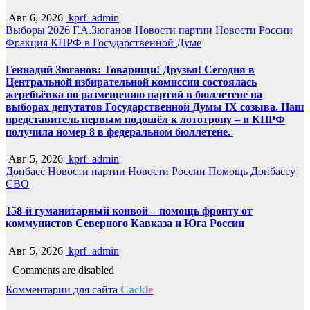
Авг 6, 2026
kprf_admin
Выборы 2026
Г.А.Зюганов
Новости партии
Новости России
Фракция КПРФ в Государственной Думе
Геннадий Зюганов: Товарищи! Друзья! Сегодня в
Центральной избирательной комиссии состоялась
жеребьёвка по размещению партий в бюллетене на
выборах депутатов Государственной Думы IX созыва. Наш
представитель первым подошёл к лототрону – и КПРФ
получила номер 8 в федеральном бюллетене.
Авг 5, 2026
kprf_admin
Донбасс
Новости партии
Новости России
Помощь Донбассу
СВО
158-й гуманитарный конвой – помощь фронту от
коммунистов Северного Кавказа и Юга России
Авг 5, 2026
kprf_admin
Comments are disabled
Комментарии для сайта
Cackl
e