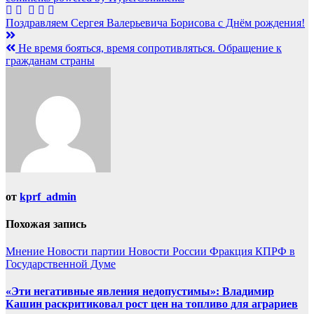
Навигация
Поздравляем Сергея Валерьевича Борисова с Днём рождения!
по
Не время бояться, время сопротивляться. Обращение к
записям
гражданам страны
от
kprf_admin
Похожая запись
Мнение
Новости партии
Новости России
Фракция КПРФ в
Государственной Думе
«Эти негативные явления недопустимы»: Владимир
Кашин раскритиковал рост цен на топливо для аграриев