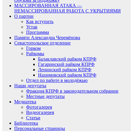
Обухова за поддержку
МАССИРОВАННАЯ АТАКА —
НЕМАССИРОВАННАЯ РАБОТА С УКРЫТИЯМИ
О партии
Как вступить
Устав
Программа
Памяти Александра Черемёнова
Севастопольское отделение
Горком
Райкомы
Балаклавский райком КПРФ
Гагаринский райком КПРФ
Ленинский райком КПРФ
Нахимовский райком КПРФ
Отдел по работе в молодёжью
Наши депутаты
Фракция КПРФ в законодательном собрании
Местные депутаты
Медиатека
Фотогалерея
Видеогалерея
Статьи
Библиотека
Персональные страницы