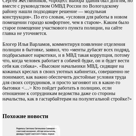
Сергей Жестянников, «процесс выбора здания был долгим, но
вместе с руководством ОМВД России по Вологодскому
району нашли подходящее решение — модульная
конструкция». По его словам, «условия для работы в новом
помещении гораздо комфортнее, чем в старом». Каким было
старое помещение участкового пункта полиции, на сайте
главка не уточняется.
Блогер Илья Варламов, комментируя появление отделения
полиции в бытовке, заявил, что «менты дубасят всех подряд,
подбрасывают наркотики, и в МВД такая коррупция, потому
что, когда человек работает в собачей будке, он и будет вести
себя как собака». «Высокие начальники МВД, сидящие на
кожаных креслах в своих уютных кабинетах, совершенно не
понимают, как важно обеспечить достойные условия труда
для своих сотрудников, и просто загоняют их в какие-то
бытовки <…> Кто пойдет работать в полицию, если
отношение к сотрудникам ведомства даже со стороны
начальства, как в гастарбайтерам на полулегальной стройке?»
Похожие новости