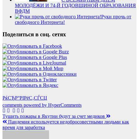
МОЛОДЁЖИ И 74-Й ГОДОВЩИНОЙ ОБРАЗОВАНИЯ
ВФДМ
Руки прочь от
свободного Интернета!
Поделиться в соц. сетях
РќСЂР°РІРёС‚СЃСЏ
comments powered by HyperComments
Навигация
Тушить пожары в Якутии будут за счет медиков
Пандемия используется недобросовестными людьми как
по
время для заработка
записям