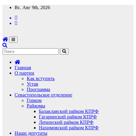
Перейти
Вс. Авг 9th, 2026
к
содержимому
Главная
О партии
Как вступить
Устав
Программа
Севастопольское отделение
Горком
Райкомы
Балаклавский райком КПРФ
Гагаринский райком КПРФ
Ленинский райком КПРФ
Нахимовский райком КПРФ
Наши депутаты