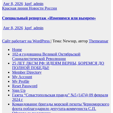
Авг 8, 2026
kprf_admin
Красная линия
Новости России
Специальный репортаж «Изменимся или вымрем»
Авг 8, 2026
kprf_admin
Сайт работает на WordPress
|
Тема: Newsup, автор
Themeansar
Home
102-я годовщина Великой Октябрьской
Социалистической Революции
25 ЛЕТ ЛКСМ РФ: ИДЕЯМ ВЕРНЫ, БОРЕМСЯ ДО
ПОЛНОЙ ПОБЕДЫ!
Member Directory
My Account
My Profile
Reset Password
Sign Up
Газета “Севастопольская правда” №5 (1474) 09 февраля
2024 г
Командование бригады морской пехоты Черноморского
флота поблагодарило депутата-коммуниста С.П.