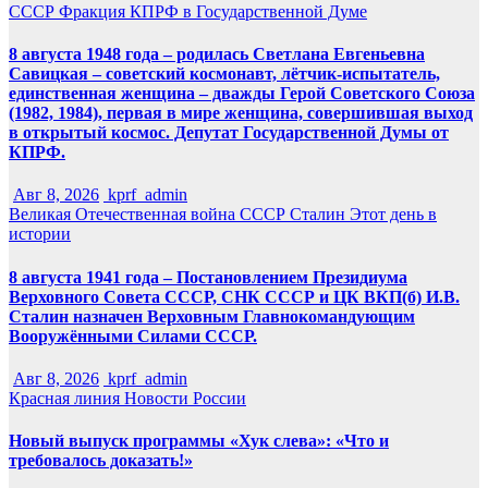
СССР
Фракция КПРФ в Государственной Думе
8 августа 1948 года – родилась Светлана Евгеньевна
Савицкая – советский космонавт, лётчик-испытатель,
единственная женщина – дважды Герой Советского Союза
(1982, 1984), первая в мире женщина, совершившая выход
в открытый космос. Депутат Государственной Думы от
КПРФ.
Авг 8, 2026
kprf_admin
Великая Отечественная война
СССР
Сталин
Этот день в
истории
8 августа 1941 года – Постановлением Президиума
Верховного Совета СССР, СНК СССР и ЦК ВКП(б) И.В.
Сталин назначен Верховным Главнокомандующим
Вооружёнными Силами СССР.
Авг 8, 2026
kprf_admin
Красная линия
Новости России
Новый выпуск программы «Хук слева»: «Что и
требовалось доказать!»