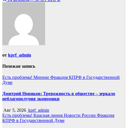
записям
от
kprf_admin
Похожая запись
Есть проблема!
Мнение
Фракция КПРФ в Государственной
Думе
Дмитрий Новиков: Тревожность в обществе – зеркало
неблагополучия экономики
Авг 5, 2026
kprf_admin
Есть проблема!
Красная линия
Новости России
Фракция
КПРФ в Государственной Думе