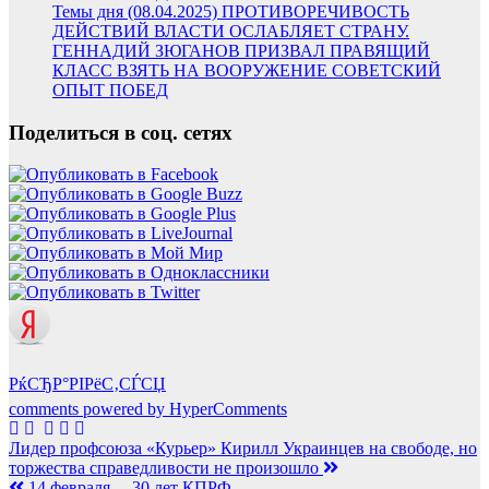
Темы дня (08.04.2025) ПРОТИВОРЕЧИВОСТЬ
ДЕЙСТВИЙ ВЛАСТИ ОСЛАБЛЯЕТ СТРАНУ.
ГЕННАДИЙ ЗЮГАНОВ ПРИЗВАЛ ПРАВЯЩИЙ
КЛАСС ВЗЯТЬ НА ВООРУЖЕНИЕ СОВЕТСКИЙ
ОПЫТ ПОБЕД
Поделиться в соц. сетях
РќСЂР°РІРёС‚СЃСЏ
comments powered by HyperComments
Навигация
Лидер профсоюза «Курьер» Кирилл Украинцев на свободе, но
торжества справедливости не произошло
по
14 февраля— 30 лет КПРФ