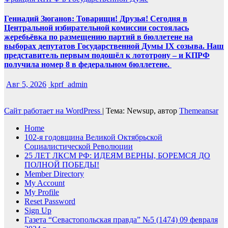
Геннадий Зюганов: Товарищи! Друзья! Сегодня в
Центральной избирательной комиссии состоялась
жеребьёвка по размещению партий в бюллетене на
выборах депутатов Государственной Думы IX созыва. Наш
представитель первым подошёл к лототрону – и КПРФ
получила номер 8 в федеральном бюллетене.
Авг 5, 2026
kprf_admin
Сайт работает на WordPress
|
Тема: Newsup, автор
Themeansar
Home
102-я годовщина Великой Октябрьской
Социалистической Революции
25 ЛЕТ ЛКСМ РФ: ИДЕЯМ ВЕРНЫ, БОРЕМСЯ ДО
ПОЛНОЙ ПОБЕДЫ!
Member Directory
My Account
My Profile
Reset Password
Sign Up
Газета “Севастопольская правда” №5 (1474) 09 февраля