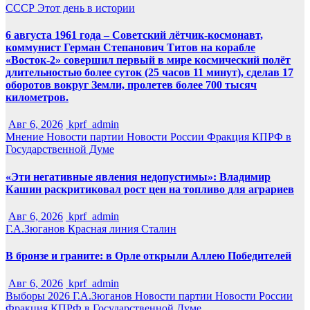
СССР
Этот день в истории
6 августа 1961 года – Советский лётчик-космонавт,
коммунист Герман Степанович Титов на корабле
«Восток-2» совершил первый в мире космический полёт
длительностью более суток (25 часов 11 минут), сделав 17
оборотов вокруг Земли, пролетев более 700 тысяч
километров.
Авг 6, 2026
kprf_admin
Мнение
Новости партии
Новости России
Фракция КПРФ в
Государственной Думе
«Эти негативные явления недопустимы»: Владимир
Кашин раскритиковал рост цен на топливо для аграриев
Авг 6, 2026
kprf_admin
Г.А.Зюганов
Красная линия
Сталин
В бронзе и граните: в Орле открыли Аллею Победителей
Авг 6, 2026
kprf_admin
Выборы 2026
Г.А.Зюганов
Новости партии
Новости России
Фракция КПРФ в Государственной Думе