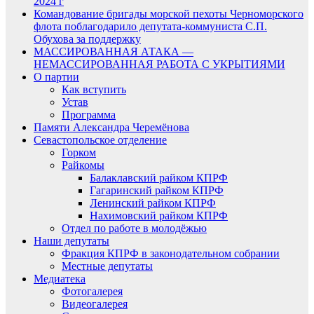
2024 г
Командование бригады морской пехоты Черноморского
флота поблагодарило депутата-коммуниста С.П.
Обухова за поддержку
МАССИРОВАННАЯ АТАКА —
НЕМАССИРОВАННАЯ РАБОТА С УКРЫТИЯМИ
О партии
Как вступить
Устав
Программа
Памяти Александра Черемёнова
Севастопольское отделение
Горком
Райкомы
Балаклавский райком КПРФ
Гагаринский райком КПРФ
Ленинский райком КПРФ
Нахимовский райком КПРФ
Отдел по работе в молодёжью
Наши депутаты
Фракция КПРФ в законодательном собрании
Местные депутаты
Медиатека
Фотогалерея
Видеогалерея