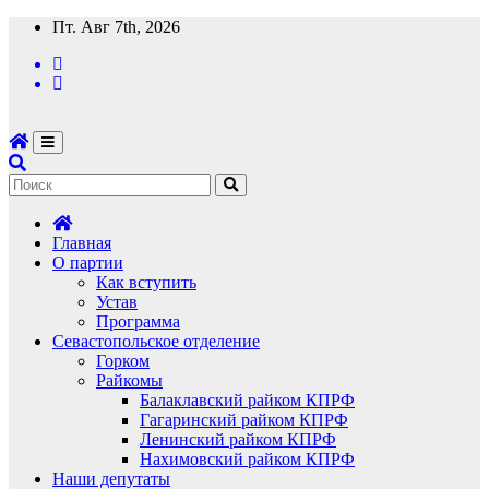
Перейти
Пт. Авг 7th, 2026
к
содержимому
Главная
О партии
Как вступить
Устав
Программа
Севастопольское отделение
Горком
Райкомы
Балаклавский райком КПРФ
Гагаринский райком КПРФ
Ленинский райком КПРФ
Нахимовский райком КПРФ
Наши депутаты