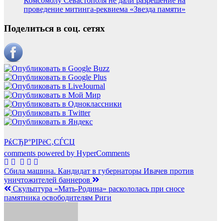
Комсомолу Севастополя не дали разрешение на
проведение митинга-реквиема «Звезда памяти»
Поделиться в соц. сетях
РќСЂР°РІРёС‚СЃСЏ
comments powered by HyperComments
Навигация
Сбила машина. Кандидат в губернаторы Ивачев против
уничтожителей баннеров
по
Скульптура «Мать-Родина» раскололась при сносе
записям
памятника освободителям Риги