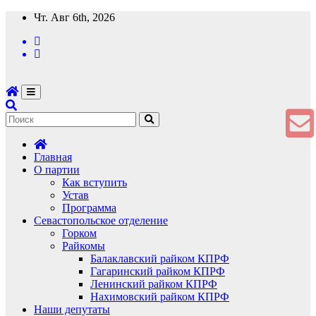
Перейти
Чт. Авг 6th, 2026
к
содержимому
Главная
О партии
Как вступить
Устав
Программа
Севастопольское отделение
Горком
Райкомы
Балаклавский райком КПРФ
Гагаринский райком КПРФ
Ленинский райком КПРФ
Нахимовский райком КПРФ
Наши депутаты