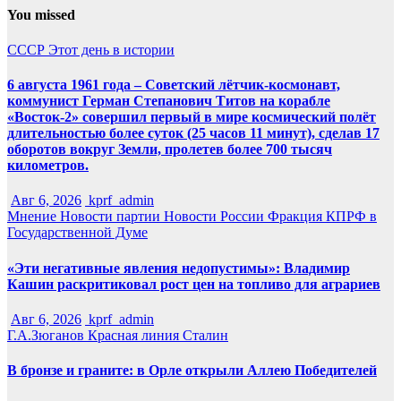
You missed
СССР
Этот день в истории
6 августа 1961 года – Советский лётчик-космонавт,
коммунист Герман Степанович Титов на корабле
«Восток-2» совершил первый в мире космический полёт
длительностью более суток (25 часов 11 минут), сделав 17
оборотов вокруг Земли, пролетев более 700 тысяч
километров.
Авг 6, 2026
kprf_admin
Мнение
Новости партии
Новости России
Фракция КПРФ в
Государственной Думе
«Эти негативные явления недопустимы»: Владимир
Кашин раскритиковал рост цен на топливо для аграриев
Авг 6, 2026
kprf_admin
Г.А.Зюганов
Красная линия
Сталин
В бронзе и граните: в Орле открыли Аллею Победителей