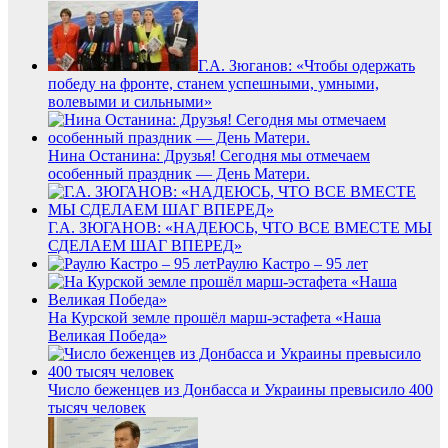
Г.А. Зюганов: «Чтобы одержать
победу на фронте, станем успешными, умными,
волевыми и сильными»
Нина Останина: Друзья! Сегодня мы отмечаем
особенный праздник — День Матери.
Г.А. ЗЮГАНОВ: «НАДЕЮСЬ, ЧТО ВСЕ ВМЕСТЕ МЫ
СДЕЛАЕМ ШАГ ВПЕРЕД»
Раулю Кастро – 95 лет
На Курской земле прошёл марш-эстафета «Наша
Великая Победа»
Число беженцев из Донбасса и Украины превысило 400
тысяч человек