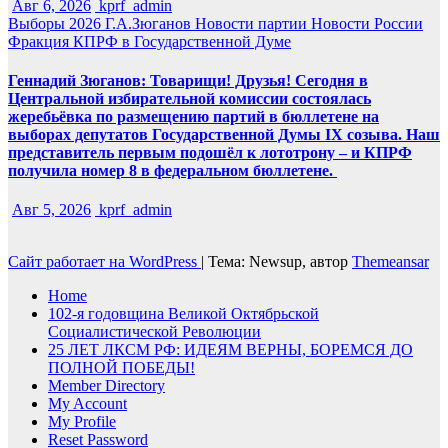
Авг 6, 2026
kprf_admin
Выборы 2026
Г.А.Зюганов
Новости партии
Новости России
Фракция КПРФ в Государственной Думе
Геннадий Зюганов: Товарищи! Друзья! Сегодня в
Центральной избирательной комиссии состоялась
жеребьёвка по размещению партий в бюллетене на
выборах депутатов Государственной Думы IX созыва. Наш
представитель первым подошёл к лототрону – и КПРФ
получила номер 8 в федеральном бюллетене.
Авг 5, 2026
kprf_admin
Сайт работает на WordPress
|
Тема: Newsup, автор
Themeansar
Home
102-я годовщина Великой Октябрьской
Социалистической Революции
25 ЛЕТ ЛКСМ РФ: ИДЕЯМ ВЕРНЫ, БОРЕМСЯ ДО
ПОЛНОЙ ПОБЕДЫ!
Member Directory
My Account
My Profile
Reset Password