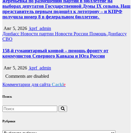
жеребьёвка по размещению партий в бюллетене на
выборах депутатов Государственной Думы IX созыва. Наш
представитель первым подошёл к лототрону – и КПРФ
получила номер 8 в федеральном бюллетене.
Авг 5, 2026
kprf_admin
Донбасс
Новости партии
Новости России
Помощь Донбассу
СВО
158-й гуманитарный конвой – помощь фронту от
коммунистов Северного Кавказа и Юга России
Авг 5, 2026
kprf_admin
Comments are disabled
Комментарии для сайта
Cackl
e
Поиск
Рубрики
Рубрики