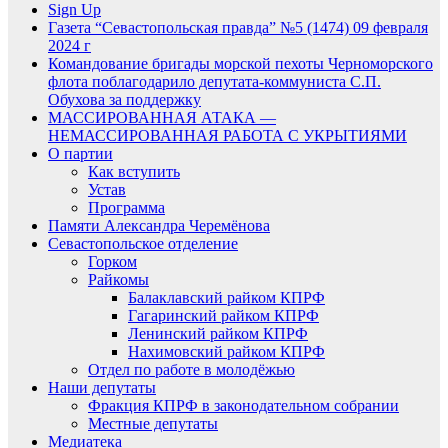
Sign Up
Газета “Севастопольская правда” №5 (1474) 09 февраля
2024 г
Командование бригады морской пехоты Черноморского
флота поблагодарило депутата-коммуниста С.П.
Обухова за поддержку
МАССИРОВАННАЯ АТАКА —
НЕМАССИРОВАННАЯ РАБОТА С УКРЫТИЯМИ
О партии
Как вступить
Устав
Программа
Памяти Александра Черемёнова
Севастопольское отделение
Горком
Райкомы
Балаклавский райком КПРФ
Гагаринский райком КПРФ
Ленинский райком КПРФ
Нахимовский райком КПРФ
Отдел по работе в молодёжью
Наши депутаты
Фракция КПРФ в законодательном собрании
Местные депутаты
Медиатека