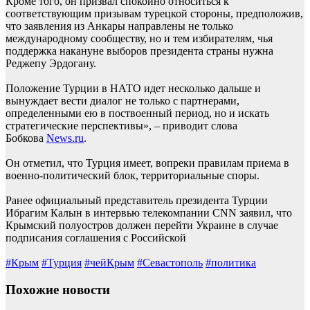
Кроме того, он призвал спокойно относиться к
соответствующим призывам турецкой стороны, предположив,
что заявления из Анкары направлены не только
международному сообществу, но и тем избирателям, чья
поддержка накануне выборов президента страны нужна
Реджепу Эрдогану.
Положение Турции в НАТО идет несколько дальше и
вынуждает вести диалог не только с партнерами,
определенными ею в поствоенный период, но и искать
стратегические перспективы», – приводит слова
Бобкова
News.ru
.
Он отметил, что Турция имеет, вопреки правилам приема в
военно-политический блок, территориальные споры.
Ранее официальный представитель президента Турции
Ибрагим Калын в интервью телекомпании CNN заявил, что
Крымский полуостров должен перейти Украине в случае
подписания соглашения с Российской
#Крым
#Турция
#чейКрым
#Севастополь
#политика
Похожие новости