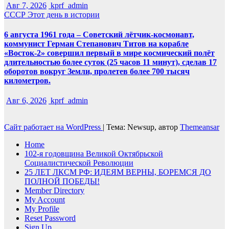
Авг 7, 2026
kprf_admin
СССР
Этот день в истории
6 августа 1961 года – Советский лётчик-космонавт,
коммунист Герман Степанович Титов на корабле
«Восток-2» совершил первый в мире космический полёт
длительностью более суток (25 часов 11 минут), сделав 17
оборотов вокруг Земли, пролетев более 700 тысяч
километров.
Авг 6, 2026
kprf_admin
Сайт работает на WordPress
|
Тема: Newsup, автор
Themeansar
Home
102-я годовщина Великой Октябрьской
Социалистической Революции
25 ЛЕТ ЛКСМ РФ: ИДЕЯМ ВЕРНЫ, БОРЕМСЯ ДО
ПОЛНОЙ ПОБЕДЫ!
Member Directory
My Account
My Profile
Reset Password
Sign Up