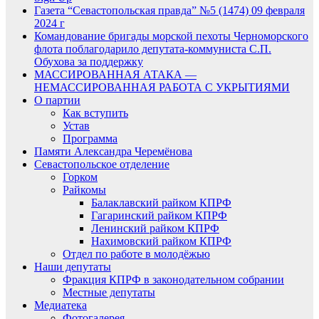
Газета “Севастопольская правда” №5 (1474) 09 февраля
2024 г
Командование бригады морской пехоты Черноморского
флота поблагодарило депутата-коммуниста С.П.
Обухова за поддержку
МАССИРОВАННАЯ АТАКА —
НЕМАССИРОВАННАЯ РАБОТА С УКРЫТИЯМИ
О партии
Как вступить
Устав
Программа
Памяти Александра Черемёнова
Севастопольское отделение
Горком
Райкомы
Балаклавский райком КПРФ
Гагаринский райком КПРФ
Ленинский райком КПРФ
Нахимовский райком КПРФ
Отдел по работе в молодёжью
Наши депутаты
Фракция КПРФ в законодательном собрании
Местные депутаты
Медиатека
Фотогалерея