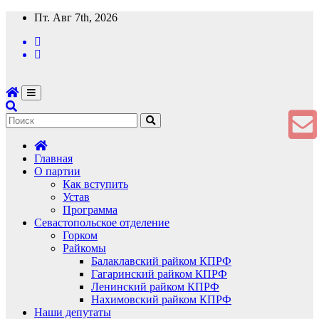
Перейти
Пт. Авг 7th, 2026
к
содержимому
Главная
О партии
Как вступить
Устав
Программа
Севастопольское отделение
Горком
Райкомы
Балаклавский райком КПРФ
Гагаринский райком КПРФ
Ленинский райком КПРФ
Нахимовский райком КПРФ
Наши депутаты