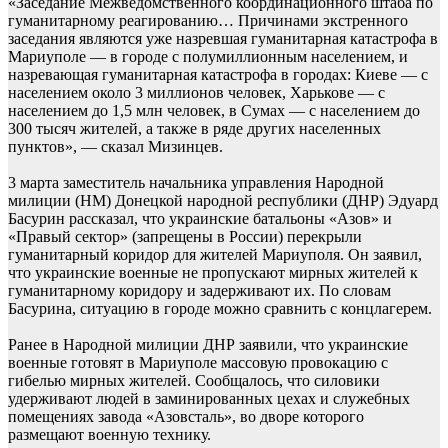
«Заседание Межведомственного координационного штаба по
гуманитарному реагированию… Причинами экстренного
заседания являются уже назревшая гуманитарная катастрофа в
Мариуполе — в городе с полумиллионным населением, и
назревающая гуманитарная катастрофа в городах: Киеве — с
населением около 3 миллионов человек, Харькове — с
населением до 1,5 млн человек, в Сумах — с населением до
300 тысяч жителей, а также в ряде других населенных
пунктов», — сказал Мизинцев.
3 марта заместитель начальника управления Народной
милиции (НМ) Донецкой народной республики (ДНР) Эдуард
Басурин рассказал, что украинские батальоны «Азов» и
«Правый сектор» (запрещены в России) перекрыли
гуманитарный коридор для жителей Мариуполя. Он заявил,
что украинские военные не пропускают мирных жителей к
гуманитарному коридору и задерживают их. По словам
Басурина, ситуацию в городе можно сравнить с концлагерем.
Ранее в Народной милиции ДНР заявили, что украинские
военные готовят в Мариуполе массовую провокацию с
гибелью мирных жителей. Сообщалось, что силовики
удерживают людей в заминированных цехах и служебных
помещениях завода «Азовсталь», во дворе которого
размещают военную технику.