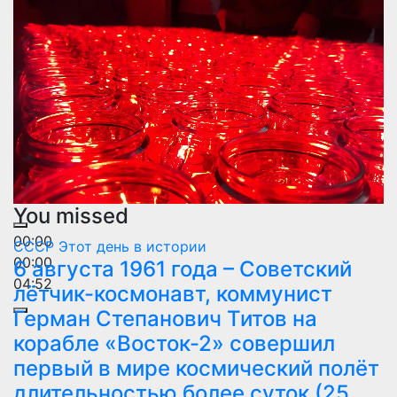
You missed
00:00
СССР
Этот день в истории
00:00
6 августа 1961 года – Советский
04:52
лётчик-космонавт, коммунист
Герман Степанович Титов на
корабле «Восток-2» совершил
первый в мире космический полёт
длительностью более суток (25