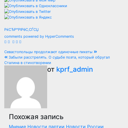
РќСЂР°РІРёС‚СЃСЏ
comments powered by HyperComments
Навигация
Севастопольцы продолжают одиночные пикеты
Забыли расстрелять. О судьбе поэта, который обругал
по
Сталина в стихотворении
от
kprf_admin
записям
Похожая запись
Мнение
Новости партии
Новости России