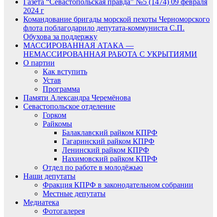
Газета “Севастопольская правда” №5 (1474) 09 февраля
2024 г
Командование бригады морской пехоты Черноморского
флота поблагодарило депутата-коммуниста С.П.
Обухова за поддержку
МАССИРОВАННАЯ АТАКА —
НЕМАССИРОВАННАЯ РАБОТА С УКРЫТИЯМИ
О партии
Как вступить
Устав
Программа
Памяти Александра Черемёнова
Севастопольское отделение
Горком
Райкомы
Балаклавский райком КПРФ
Гагаринский райком КПРФ
Ленинский райком КПРФ
Нахимовский райком КПРФ
Отдел по работе в молодёжью
Наши депутаты
Фракция КПРФ в законодательном собрании
Местные депутаты
Медиатека
Фотогалерея