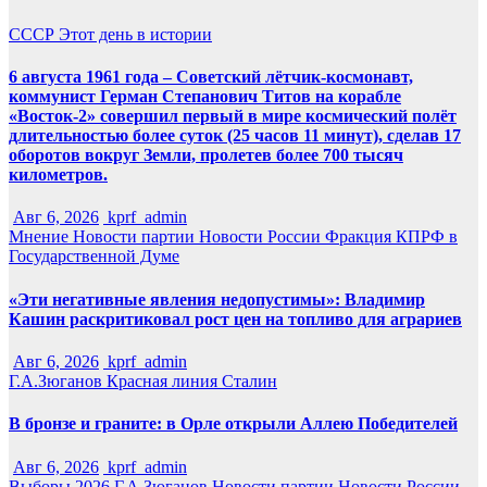
СССР
Этот день в истории
6 августа 1961 года – Советский лётчик-космонавт,
коммунист Герман Степанович Титов на корабле
«Восток-2» совершил первый в мире космический полёт
длительностью более суток (25 часов 11 минут), сделав 17
оборотов вокруг Земли, пролетев более 700 тысяч
километров.
Авг 6, 2026
kprf_admin
Мнение
Новости партии
Новости России
Фракция КПРФ в
Государственной Думе
«Эти негативные явления недопустимы»: Владимир
Кашин раскритиковал рост цен на топливо для аграриев
Авг 6, 2026
kprf_admin
Г.А.Зюганов
Красная линия
Сталин
В бронзе и граните: в Орле открыли Аллею Победителей
Авг 6, 2026
kprf_admin
Выборы 2026
Г.А.Зюганов
Новости партии
Новости России