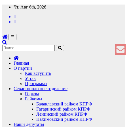
Перейти
Чт. Авг 6th, 2026
к
содержимому
Главная
О партии
Как вступить
Устав
Программа
Севастопольское отделение
Горком
Райкомы
Балаклавский райком КПРФ
Гагаринский райком КПРФ
Ленинский райком КПРФ
Нахимовский райком КПРФ
Наши депутаты