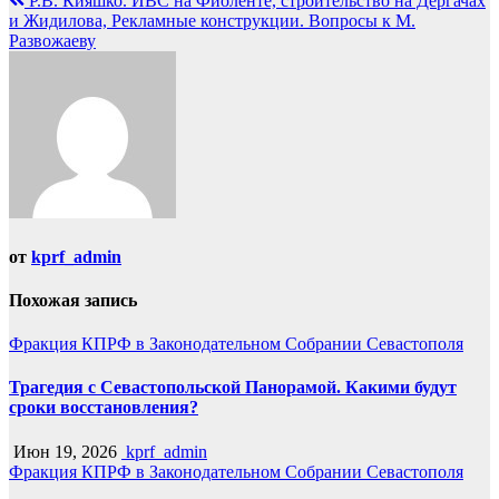
Р.В. Кияшко. ИВС на Фиоленте, строительство на Дергачах
записям
и Жидилова, Рекламные конструкции. Вопросы к М.
Развожаеву
от
kprf_admin
Похожая запись
Фракция КПРФ в Законодательном Собрании Севастополя
Трагедия с Севастопольской Панорамой. Какими будут
сроки восстановления?
Июн 19, 2026
kprf_admin
Фракция КПРФ в Законодательном Собрании Севастополя