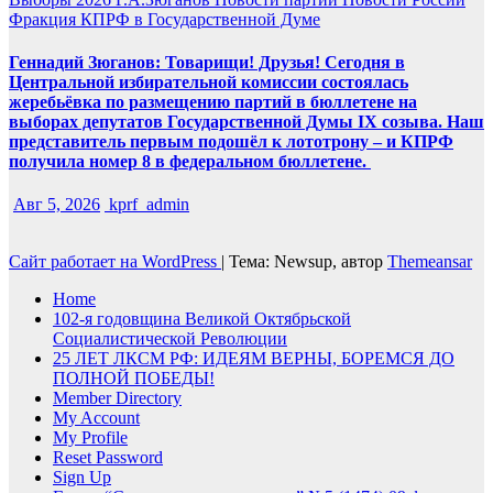
Фракция КПРФ в Государственной Думе
Геннадий Зюганов: Товарищи! Друзья! Сегодня в
Центральной избирательной комиссии состоялась
жеребьёвка по размещению партий в бюллетене на
выборах депутатов Государственной Думы IX созыва. Наш
представитель первым подошёл к лототрону – и КПРФ
получила номер 8 в федеральном бюллетене.
Авг 5, 2026
kprf_admin
Сайт работает на WordPress
|
Тема: Newsup, автор
Themeansar
Home
102-я годовщина Великой Октябрьской
Социалистической Революции
25 ЛЕТ ЛКСМ РФ: ИДЕЯМ ВЕРНЫ, БОРЕМСЯ ДО
ПОЛНОЙ ПОБЕДЫ!
Member Directory
My Account
My Profile
Reset Password
Sign Up