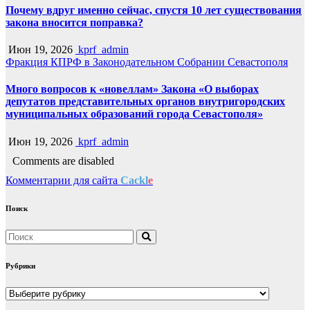
Почему вдруг именно сейчас, спустя 10 лет существования
закона вносится поправка?
Июн 19, 2026
kprf_admin
Фракция КПРФ в Законодательном Собрании Севастополя
Много вопросов к «новеллам» Закона «О выборах
депутатов представительных органов внутригородских
муниципальных образований города Севастополя»
Июн 19, 2026
kprf_admin
Comments are disabled
Комментарии для сайта
Cackl
e
Поиск
Рубрики
Рубрики