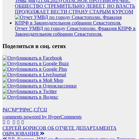
Темы дня (21.04.2025) ОПАСНОЕ ПРОТИВОРЕЧИЕ.
ОБЩЕСТВО СТРЕМИТЕЛЬНО ЛЕВЕЕТ, НО ВЛАСТЬ
ПРОДОЛЖАЕТ ВЕСТИ СТРАНУ СТАРЫМ КУРСОМ
Отчет УМВД по городу Севастополю. Фракция КПРФ в
Законодательном собрании Севастополя.
Поделиться в соц. сетях
РќСЂР°РІРёС‚СЃСЏ
comments powered by HyperComments
Навигация
СЕРГЕЙ БОРИСОВ ОБ ОТЧЕТЕ ДЕПАРТАМЕНТА
ОБРАЗОВАНИЯ
по