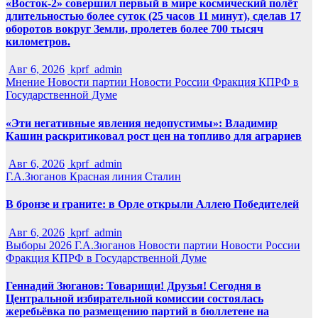
«Восток-2» совершил первый в мире космический полёт
длительностью более суток (25 часов 11 минут), сделав 17
оборотов вокруг Земли, пролетев более 700 тысяч
километров.
Авг 6, 2026
kprf_admin
Мнение
Новости партии
Новости России
Фракция КПРФ в
Государственной Думе
«Эти негативные явления недопустимы»: Владимир
Кашин раскритиковал рост цен на топливо для аграриев
Авг 6, 2026
kprf_admin
Г.А.Зюганов
Красная линия
Сталин
В бронзе и граните: в Орле открыли Аллею Победителей
Авг 6, 2026
kprf_admin
Выборы 2026
Г.А.Зюганов
Новости партии
Новости России
Фракция КПРФ в Государственной Думе
Геннадий Зюганов: Товарищи! Друзья! Сегодня в
Центральной избирательной комиссии состоялась
жеребьёвка по размещению партий в бюллетене на