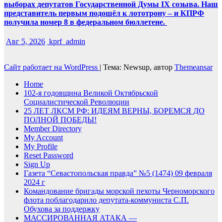
выборах депутатов Государственной Думы IX созыва. Наш
представитель первым подошёл к лототрону – и КПРФ
получила номер 8 в федеральном бюллетене.
Авг 5, 2026
kprf_admin
Сайт работает на WordPress
|
Тема: Newsup, автор
Themeansar
Home
102-я годовщина Великой Октябрьской
Социалистической Революции
25 ЛЕТ ЛКСМ РФ: ИДЕЯМ ВЕРНЫ, БОРЕМСЯ ДО
ПОЛНОЙ ПОБЕДЫ!
Member Directory
My Account
My Profile
Reset Password
Sign Up
Газета “Севастопольская правда” №5 (1474) 09 февраля
2024 г
Командование бригады морской пехоты Черноморского
флота поблагодарило депутата-коммуниста С.П.
Обухова за поддержку
МАССИРОВАННАЯ АТАКА —