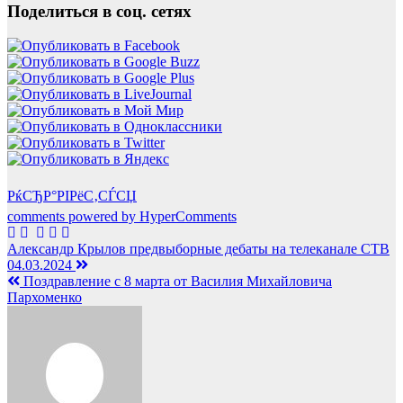
Поделиться в соц. сетях
РќСЂР°РІРёС‚СЃСЏ
comments powered by HyperComments
Навигация
Александр Крылов предвыборные дебаты на телеканале СТВ
04.03.2024
по
Поздравление с 8 марта от Василия Михайловича
записям
Пархоменко