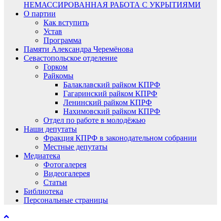
НЕМАССИРОВАННАЯ РАБОТА С УКРЫТИЯМИ
О партии
Как вступить
Устав
Программа
Памяти Александра Черемёнова
Севастопольское отделение
Горком
Райкомы
Балаклавский райком КПРФ
Гагаринский райком КПРФ
Ленинский райком КПРФ
Нахимовский райком КПРФ
Отдел по работе в молодёжью
Наши депутаты
Фракция КПРФ в законодательном собрании
Местные депутаты
Медиатека
Фотогалерея
Видеогалерея
Статьи
Библиотека
Персональные страницы