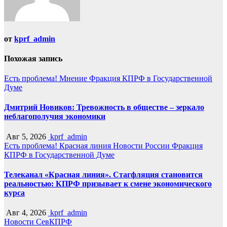
от
kprf_admin
Похожая запись
Есть проблема!
Мнение
Фракция КПРФ в Государственной
Думе
Дмитрий Новиков: Тревожность в обществе – зеркало
неблагополучия экономики
Авг 5, 2026
kprf_admin
Есть проблема!
Красная линия
Новости России
Фракция
КПРФ в Государственной Думе
Телеканал «Красная линия». Стагфляция становится
реальностью: КПРФ призывает к смене экономического
курса
Авг 4, 2026
kprf_admin
Новости СевКПРФ