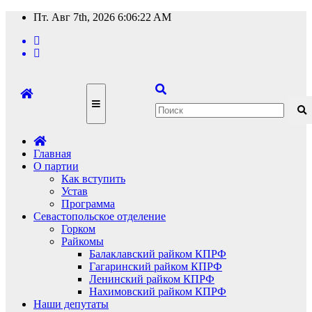
Перейти
Пт. Авг 7th, 2026
6:06:23 AM
к
содержимому
Главная
О партии
Как вступить
Устав
Программа
Севастопольское отделение
Горком
Райкомы
Балаклавский райком КПРФ
Гагаринский райком КПРФ
Ленинский райком КПРФ
Нахимовский райком КПРФ
Наши депутаты