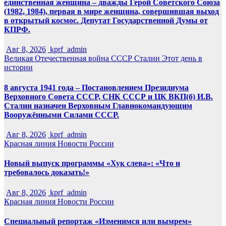
единственная женщина – дважды Герой Советского Союза
(1982, 1984), первая в мире женщина, совершившая выход
в открытый космос. Депутат Государственной Думы от
КПРФ.
Авг 8, 2026
kprf_admin
Великая Отечественная война
СССР
Сталин
Этот день в
истории
8 августа 1941 года – Постановлением Президиума
Верховного Совета СССР, СНК СССР и ЦК ВКП(б) И.В.
Сталин назначен Верховным Главнокомандующим
Вооружёнными Силами СССР.
Авг 8, 2026
kprf_admin
Красная линия
Новости России
Новый выпуск программы «Хук слева»: «Что и
требовалось доказать!»
Авг 8, 2026
kprf_admin
Красная линия
Новости России
Специальный репортаж «Изменимся или вымрем»