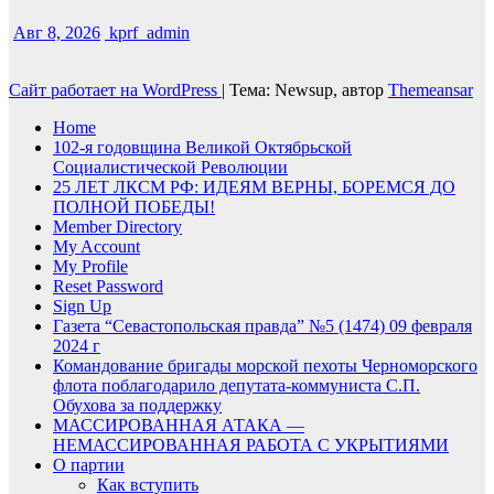
Авг 8, 2026
kprf_admin
Сайт работает на WordPress
|
Тема: Newsup, автор
Themeansar
Home
102-я годовщина Великой Октябрьской
Социалистической Революции
25 ЛЕТ ЛКСМ РФ: ИДЕЯМ ВЕРНЫ, БОРЕМСЯ ДО
ПОЛНОЙ ПОБЕДЫ!
Member Directory
My Account
My Profile
Reset Password
Sign Up
Газета “Севастопольская правда” №5 (1474) 09 февраля
2024 г
Командование бригады морской пехоты Черноморского
флота поблагодарило депутата-коммуниста С.П.
Обухова за поддержку
МАССИРОВАННАЯ АТАКА —
НЕМАССИРОВАННАЯ РАБОТА С УКРЫТИЯМИ
О партии
Как вступить