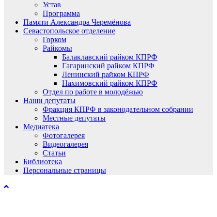
Устав
Программа
Памяти Александра Черемёнова
Севастопольское отделение
Горком
Райкомы
Балаклавский райком КПРФ
Гагаринский райком КПРФ
Ленинский райком КПРФ
Нахимовский райком КПРФ
Отдел по работе в молодёжью
Наши депутаты
Фракция КПРФ в законодательном собрании
Местные депутаты
Медиатека
Фотогалерея
Видеогалерея
Статьи
Библиотека
Персональные страницы