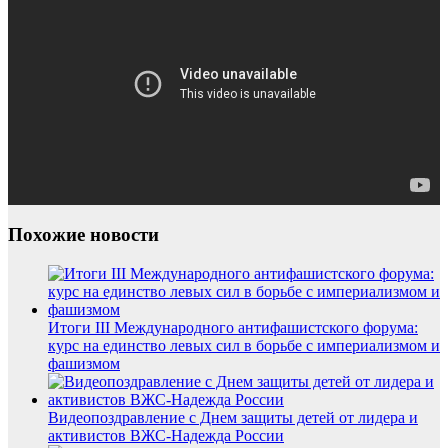
Похожие новости
Итоги III Международного антифашистского форума:
курс на единство левых сил в борьбе с империализмом и
фашизмом
Видеопоздравление с Днем защиты детей от лидера и
активистов ВЖС-Надежда России