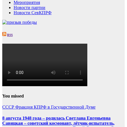
Мероприятия
Новости партии
Новости СевКПРФ
RSS
You missed
СССР
Фракция КПРФ в Государственной Думе
8 августа 1948 года – родилась Светлана Евгеньевна
Савицкая – советский космонавт, лётчик-испытатель,