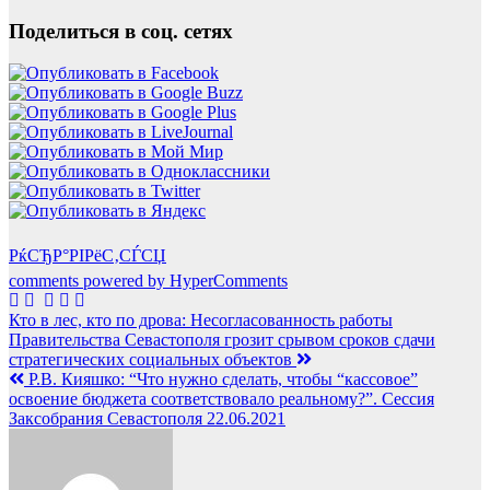
Поделиться в соц. сетях
РќСЂР°РІРёС‚СЃСЏ
comments powered by HyperComments
Навигация
Кто в лес, кто по дрова: Несогласованность работы
Правительства Севастополя грозит срывом сроков сдачи
по
стратегических социальных объектов
записям
Р.В. Кияшко: “Что нужно сделать, чтобы “кассовое”
освоение бюджета соответствовало реальному?”. Сессия
Заксобрания Севастополя 22.06.2021