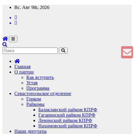
Перейти
Вс. Авг 9th, 2026
к
содержимому
Главная
О партии
Как вступить
Устав
Программа
Севастопольское отделение
Горком
Райкомы
Балаклавский райком КПРФ
Гагаринский райком КПРФ
Ленинский райком КПРФ
Нахимовский райком КПРФ
Наши депутаты