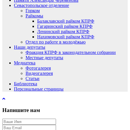
Памяти Александра Черемёнова
Севастопольское отделение
Горком
Райкомы
Балаклавский райком КПРФ
Гагаринский райком КПРФ
Ленинский райком КПРФ
Нахимовский райком КПРФ
Отдел по работе в молодёжью
Наши депутаты
Фракция КПРФ в законодательном собрании
Местные депутаты
Медиатека
Фотогалерея
Видеогалерея
Статьи
Библиотека
Персональные страницы
Напишите нам