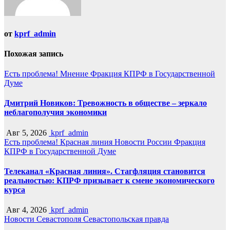
от
kprf_admin
Похожая запись
Есть проблема!
Мнение
Фракция КПРФ в Государственной
Думе
Дмитрий Новиков: Тревожность в обществе – зеркало
неблагополучия экономики
Авг 5, 2026
kprf_admin
Есть проблема!
Красная линия
Новости России
Фракция
КПРФ в Государственной Думе
Телеканал «Красная линия». Стагфляция становится
реальностью: КПРФ призывает к смене экономического
курса
Авг 4, 2026
kprf_admin
Новости Севастополя
Севастопольская правда