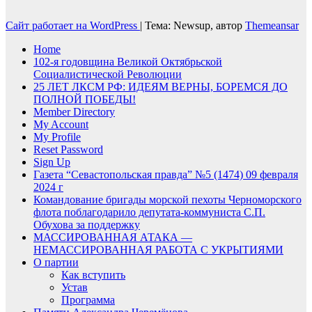
Сайт работает на WordPress
|
Тема: Newsup, автор
Themeansar
Home
102-я годовщина Великой Октябрьской
Социалистической Революции
25 ЛЕТ ЛКСМ РФ: ИДЕЯМ ВЕРНЫ, БОРЕМСЯ ДО
ПОЛНОЙ ПОБЕДЫ!
Member Directory
My Account
My Profile
Reset Password
Sign Up
Газета “Севастопольская правда” №5 (1474) 09 февраля
2024 г
Командование бригады морской пехоты Черноморского
флота поблагодарило депутата-коммуниста С.П.
Обухова за поддержку
МАССИРОВАННАЯ АТАКА —
НЕМАССИРОВАННАЯ РАБОТА С УКРЫТИЯМИ
О партии
Как вступить
Устав
Программа