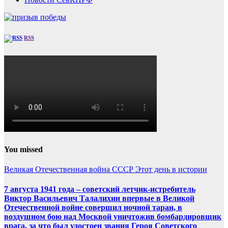
RSS
You missed
Великая Отечественная война
СССР
Этот день в истории
7 августа 1941 года – советский летчик-истребитель
Виктор Васильевич Талалихин впервые в Великой
Отечественной войне совершил ночной таран, в
воздушном бою над Москвой уничтожив бомбардировщик
врага, за что был удостоен звания Героя Советского