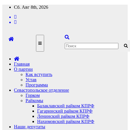
Перейти
Сб. Авг 8th, 2026
к
содержимому
Главная
О партии
Как вступить
Устав
Программа
Севастопольское отделение
Горком
Райкомы
Балаклавский райком КПРФ
Гагаринский райком КПРФ
Ленинский райком КПРФ
Нахимовский райком КПРФ
Наши депутаты