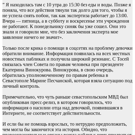
” Я находилась там с 10 утра до 15:30 без еды и воды. Позже я
поняла, что все действия тянули так долго для того, чтобы я
не успела снять побои, так как экспертиза работает до 13:00.
Вчера — пятница, а в субботу и воскресенье эти учреждения
не работают. К понедельнику синяк бы уже сошел. Они это
знали и говорили мне, что без заключения эксперта мое
заявление ничего не значит».
Только после крика о помощи в соцсетях на проблему девочки
обратили внимание. Информация появилась на всех местных
новостных пабликах и получила широкий резонанс. С Тосей
связалась член Совета по правам человека при президенте
Екатерина Винокурова. Винокурова, в свою очередь,
обратилась уполномоченному по правам ребенка в
Севастополе Марине Песчанской, которая взяла ситуацию под
личный контроль.
Примечательно, что чуть раньше севастопольским МВД был
опубликован пресс-релиз, в котором говорилось, что
информация о насилии отца над девочкой, появившаяся в
Интернете, не соответствует действительности.
И если бы не помощь взрослых, то нетрудно предположить,
чем могла бы закончится эта история. Обидно, что
правоохранительные органы всегда найдут к чему придраться,