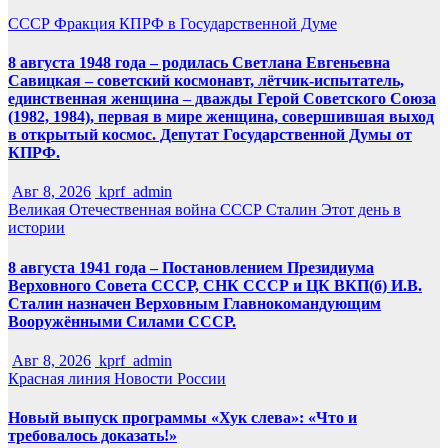
СССР
Фракция КПРФ в Государственной Думе
8 августа 1948 года – родилась Светлана Евгеньевна
Савицкая – советский космонавт, лётчик-испытатель,
единственная женщина – дважды Герой Советского Союза
(1982, 1984), первая в мире женщина, совершившая выход
в открытый космос. Депутат Государственной Думы от
КПРФ.
Авг 8, 2026
kprf_admin
Великая Отечественная война
СССР
Сталин
Этот день в
истории
8 августа 1941 года – Постановлением Президиума
Верховного Совета СССР, СНК СССР и ЦК ВКП(б) И.В.
Сталин назначен Верховным Главнокомандующим
Вооружёнными Силами СССР.
Авг 8, 2026
kprf_admin
Красная линия
Новости России
Новый выпуск программы «Хук слева»: «Что и
требовалось доказать!»