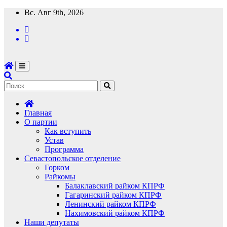
Перейти
Вс. Авг 9th, 2026
к
содержимому
Главная
О партии
Как вступить
Устав
Программа
Севастопольское отделение
Горком
Райкомы
Балаклавский райком КПРФ
Гагаринский райком КПРФ
Ленинский райком КПРФ
Нахимовский райком КПРФ
Наши депутаты