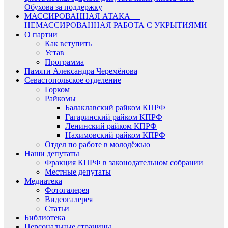
Обухова за поддержку
МАССИРОВАННАЯ АТАКА —
НЕМАССИРОВАННАЯ РАБОТА С УКРЫТИЯМИ
О партии
Как вступить
Устав
Программа
Памяти Александра Черемёнова
Севастопольское отделение
Горком
Райкомы
Балаклавский райком КПРФ
Гагаринский райком КПРФ
Ленинский райком КПРФ
Нахимовский райком КПРФ
Отдел по работе в молодёжью
Наши депутаты
Фракция КПРФ в законодательном собрании
Местные депутаты
Медиатека
Фотогалерея
Видеогалерея
Статьи
Библиотека
Персональные страницы