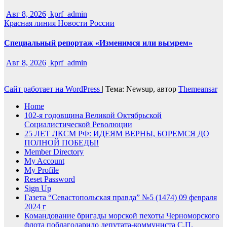
Авг 8, 2026
kprf_admin
Красная линия
Новости России
Специальный репортаж «Изменимся или вымрем»
Авг 8, 2026
kprf_admin
Сайт работает на WordPress
|
Тема: Newsup, автор
Themeansar
Home
102-я годовщина Великой Октябрьской
Социалистической Революции
25 ЛЕТ ЛКСМ РФ: ИДЕЯМ ВЕРНЫ, БОРЕМСЯ ДО
ПОЛНОЙ ПОБЕДЫ!
Member Directory
My Account
My Profile
Reset Password
Sign Up
Газета “Севастопольская правда” №5 (1474) 09 февраля
2024 г
Командование бригады морской пехоты Черноморского
флота поблагодарило депутата-коммуниста С.П.