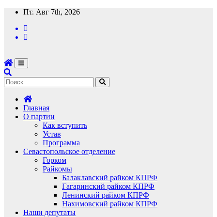
Перейти
Пт. Авг 7th, 2026
к
содержимому
Главная
О партии
Как вступить
Устав
Программа
Севастопольское отделение
Горком
Райкомы
Балаклавский райком КПРФ
Гагаринский райком КПРФ
Ленинский райком КПРФ
Нахимовский райком КПРФ
Наши депутаты