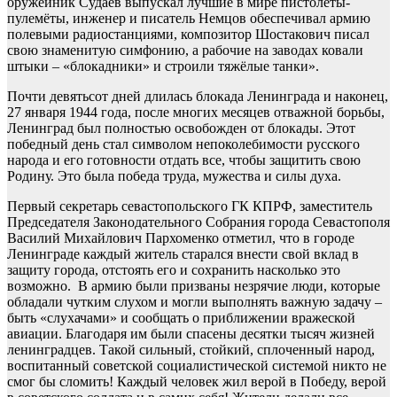
оружейник Судаев выпускал лучшие в мире пистолеты-
пулемёты, инженер и писатель Немцов обеспечивал армию
полевыми радиостанциями, композитор Шостакович писал
свою знаменитую симфонию, а рабочие на заводах ковали
штыки – «блокадники» и строили тяжёлые танки».
Почти девятьсот дней длилась блокада Ленинграда и наконец,
27 января 1944 года, после многих месяцев отважной борьбы,
Ленинград был полностью освобожден от блокады. Этот
победный день стал символом непоколебимости русского
народа и его готовности отдать все, чтобы защитить свою
Родину. Это была победа труда, мужества и силы духа.
Первый секретарь севастопольского ГК КПРФ, заместитель
Председателя Законодательного Собрания города Севастополя
Василий Михайлович Пархоменко отметил, что в городе
Ленинграде каждый житель старался внести свой вклад в
защиту города, отстоять его и сохранить насколько это
возможно. В армию были призваны незрячие люди, которые
обладали чутким слухом и могли выполнять важную задачу –
быть «слухачами» и сообщать о приближении вражеской
авиации. Благодаря им были спасены десятки тысяч жизней
ленинградцев. Такой сильный, стойкий, сплоченный народ,
воспитанный советской социалистической системой никто не
смог бы сломить! Каждый человек жил верой в Победу, верой