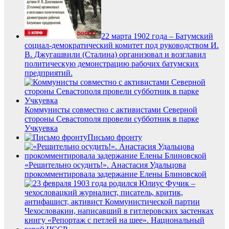
22 марта 1902 года – Батумский
социал-демократический комитет под руководством И.
В. Джугашвили (Сталина) организовал и возглавил
политическую демонстрацию рабочих батумских
предприятий.
Коммунисты совместно с активистами Северной
стороны Севастополя провели субботник в парке
Учкуевка
Письмо фронту
«Решительно осудить!». Анастасия Удальцова
прокомментировала задержание Елены Блиновской