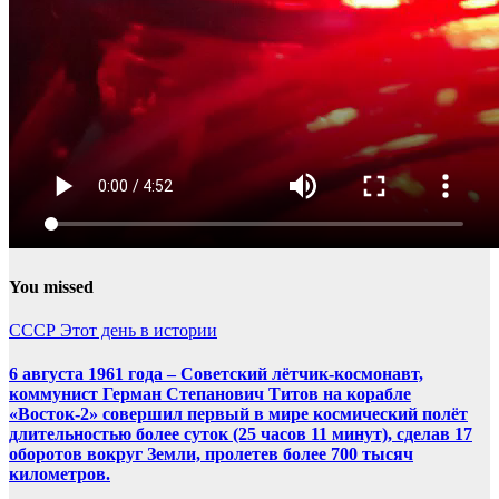
You missed
СССР
Этот день в истории
6 августа 1961 года – Советский лётчик-космонавт,
коммунист Герман Степанович Титов на корабле
«Восток-2» совершил первый в мире космический полёт
длительностью более суток (25 часов 11 минут), сделав 17
оборотов вокруг Земли, пролетев более 700 тысяч
километров.