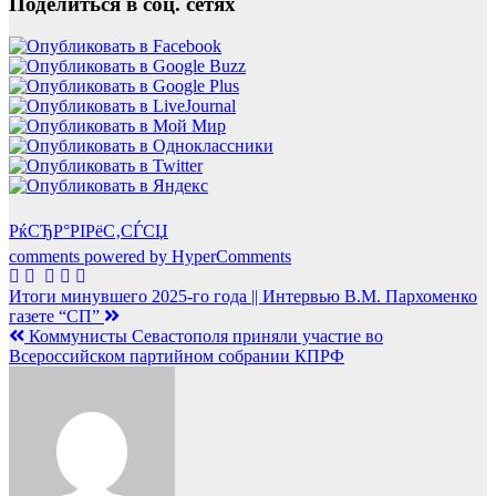
Поделиться в соц. сетях
РќСЂР°РІРёС‚СЃСЏ
comments powered by HyperComments
Навигация
Итоги минувшего 2025-го года || Интервью В.М. Пархоменко
газете “СП”
по
Коммунисты Севастополя приняли участие во
записям
Всероссийском партийном собрании КПРФ