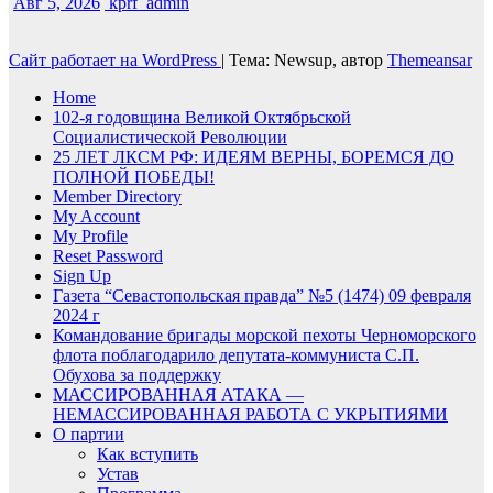
Авг 5, 2026
kprf_admin
Сайт работает на WordPress
|
Тема: Newsup, автор
Themeansar
Home
102-я годовщина Великой Октябрьской
Социалистической Революции
25 ЛЕТ ЛКСМ РФ: ИДЕЯМ ВЕРНЫ, БОРЕМСЯ ДО
ПОЛНОЙ ПОБЕДЫ!
Member Directory
My Account
My Profile
Reset Password
Sign Up
Газета “Севастопольская правда” №5 (1474) 09 февраля
2024 г
Командование бригады морской пехоты Черноморского
флота поблагодарило депутата-коммуниста С.П.
Обухова за поддержку
МАССИРОВАННАЯ АТАКА —
НЕМАССИРОВАННАЯ РАБОТА С УКРЫТИЯМИ
О партии
Как вступить
Устав