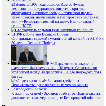
23 февраля 1903 года родился Юлиус Фучик –
чехословацкий журналист, писатель, критик,
антифашист, активист Коммунистической партии
Чехословакии, написавший в гитлеровских застенках
книгу «Репортаж с петлей на шее». Национальный
герой ЧССР.
Сто тридцать седьмой гуманитарный конвой от КПРФ к
80-летию Великой Победы
В.М.Пархоменко о законе на
имущество физических лиц. Не нужен Севастополю
этот закон! Ковид, безработица… Надо подождать хотя
бы год!
«Люди под огнем!» Зюганов требует от Правительства
дополнительных мер по защите Белгородской области