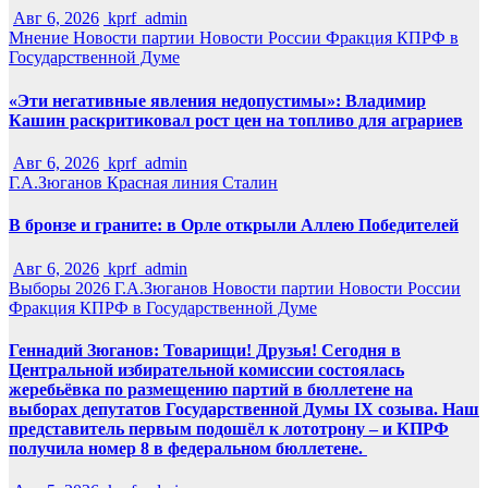
Авг 6, 2026
kprf_admin
Мнение
Новости партии
Новости России
Фракция КПРФ в
Государственной Думе
«Эти негативные явления недопустимы»: Владимир
Кашин раскритиковал рост цен на топливо для аграриев
Авг 6, 2026
kprf_admin
Г.А.Зюганов
Красная линия
Сталин
В бронзе и граните: в Орле открыли Аллею Победителей
Авг 6, 2026
kprf_admin
Выборы 2026
Г.А.Зюганов
Новости партии
Новости России
Фракция КПРФ в Государственной Думе
Геннадий Зюганов: Товарищи! Друзья! Сегодня в
Центральной избирательной комиссии состоялась
жеребьёвка по размещению партий в бюллетене на
выборах депутатов Государственной Думы IX созыва. Наш
представитель первым подошёл к лототрону – и КПРФ
получила номер 8 в федеральном бюллетене.