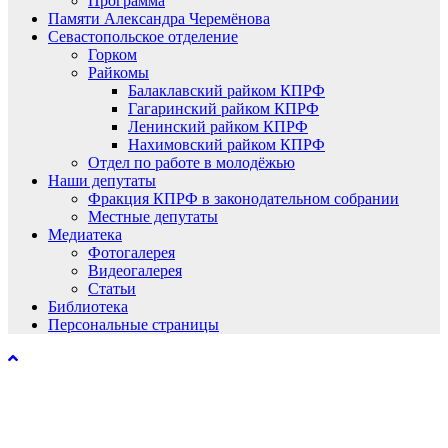
Программа
Памяти Александра Черемёнова
Севастопольское отделение
Горком
Райкомы
Балаклавский райком КПРФ
Гагаринский райком КПРФ
Ленинский райком КПРФ
Нахимовский райком КПРФ
Отдел по работе в молодёжью
Наши депутаты
Фракция КПРФ в законодательном собрании
Местные депутаты
Медиатека
Фотогалерея
Видеогалерея
Статьи
Библиотека
Персональные страницы