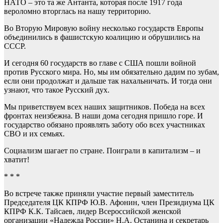
НАТО – это та же Антанта, которая после 1917 года
вероломно вторглась на нашу территорию.
Во Вторую Мировую войну несколько государств Европы
объединились в фашистскую коалицию и обрушились на
СССР.
И сегодня 60 государств во главе с США пошли войной
против Русского мира. Но, мы им обязательно дадим по зубам,
если они продолжат и дальше так нахальничать. И тогда они
узнают, что такое Русский дух.
Мы приветствуем всех наших защитников. Победа на всех
фронтах неизбежна. В наши дома сегодня пришло горе. И
государство обязано проявлять заботу обо всех участниках
СВО и их семьях.
Социализм шагает по стране. Поиграли в капитализм – и
хватит!
* * *
Во встрече также приняли участие первый заместитель
Председателя ЦК КПРФ Ю.В. Афонин, член Президиума ЦК
КПРФ К.К. Тайсаев, лидер Всероссийской женской
организации «Надежда России» Н.А. Останина и секретарь