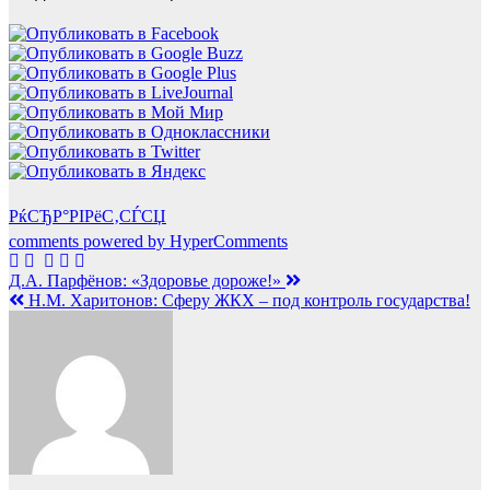
РќСЂР°РІРёС‚СЃСЏ
comments powered by HyperComments
Навигация
Д.А. Парфёнов: «Здоровье дороже!»
Н.М. Харитонов: Сферу ЖКХ – под контроль государства!
по
записям