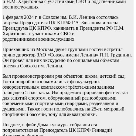
и Н.М. Харитонова с участниками СВО и родственниками
военнослужащих
1 февраля 2024 г. в Совхозе им. В.И. Ленина состоялась
встреча Председателя ЦК КПРФ Г.А. Зюганова и члена
Президиума ЦК КПРФ, кандидата в Президенты РФ Н.М.
Харитонова с участниками СВО и
родственниками военнослужащих.
Приехавших из Москвы двумя группами гостей встретил
лично директор ЗАО «Совхоз имени Ленина» П.Н. Грудинин.
Он провел для них экскурсию по социальным объектам
поселка Совхоза им. Ленина.
Был продемонстрирован ряд объектов: школа, детский сад.
Гости подробно ознакомились с физкультурно-
оздоровительным комплексом: трёхэтажным зданием
площадью 5 тыс. кв. м. Им продемонстрировали фитнес-зал
для занятий спортом, оборудованный разнообразными
современными спортивными снарядами, раздевалкой и
душевыми. Также гости полюбовались на 25-ти метровый
спортивный бассейн, зону для аквааэробики.
Позднее, в фойе Дома культуры собравшихся
поприветствовал Председатель ЦК КПРФ Геннадий
Андреевич Зюганов.