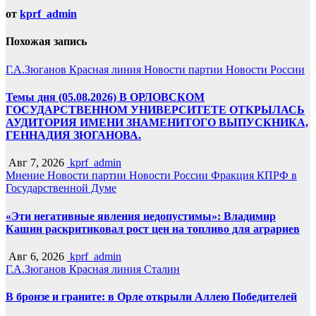
от
kprf_admin
Похожая запись
Г.А.Зюганов
Красная линия
Новости партии
Новости России
Темы дня (05.08.2026) В ОРЛОВСКОМ
ГОСУДАРСТВЕННОМ УНИВЕРСИТЕТЕ ОТКРЫЛАСЬ
АУДИТОРИЯ ИМЕНИ ЗНАМЕНИТОГО ВЫПУСКНИКА,
ГЕННАДИЯ ЗЮГАНОВА.
Авг 7, 2026
kprf_admin
Мнение
Новости партии
Новости России
Фракция КПРФ в
Государственной Думе
«Эти негативные явления недопустимы»: Владимир
Кашин раскритиковал рост цен на топливо для аграриев
Авг 6, 2026
kprf_admin
Г.А.Зюганов
Красная линия
Сталин
В бронзе и граните: в Орле открыли Аллею Победителей