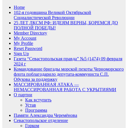
Home
102-я годовщина Великой Октябрьской
Социалистической Революции
25 ЛЕТ ЛКСМ РФ: ИДЕЯМ ВЕРНЫ, БОРЕМСЯ ДО
ПОЛНОЙ ПОБЕДЫ!
Member Directory
My Account
My Profile
Reset Password
Sign Up
Газета “Севастопольская правда” №5 (1474) 09 февраля
2024 г
Командование бригады морской пехоты Черноморского
флота поблагодарило депутата-коммуниста С.П.
Обухова за поддержку
МАССИРОВАННАЯ АТАКА —
НЕМАССИРОВАННАЯ РАБОТА С УКРЫТИЯМИ
О партии
Как вступить
Устав
Программа
Памяти Александра Черемёнова
Севастопольское отделение
Горком