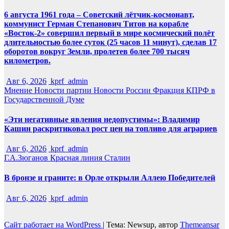
6 августа 1961 года – Советский лётчик-космонавт,
коммунист Герман Степанович Титов на корабле
«Восток-2» совершил первый в мире космический полёт
длительностью более суток (25 часов 11 минут), сделав 17
оборотов вокруг Земли, пролетев более 700 тысяч
километров.
Авг 6, 2026
kprf_admin
Мнение
Новости партии
Новости России
Фракция КПРФ в
Государственной Думе
«Эти негативные явления недопустимы»: Владимир
Кашин раскритиковал рост цен на топливо для аграриев
Авг 6, 2026
kprf_admin
Г.А.Зюганов
Красная линия
Сталин
В бронзе и граните: в Орле открыли Аллею Победителей
Авг 6, 2026
kprf_admin
Сайт работает на WordPress
|
Тема: Newsup, автор
Themeansar