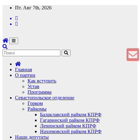
Перейти
Пт. Авг 7th, 2026
к
содержимому
Главная
О партии
Как вступить
Устав
Программа
Севастопольское отделение
Горком
Райкомы
Балаклавский райком КПРФ
Гагаринский райком КПРФ
Ленинский райком КПРФ
Нахимовский райком КПРФ
Наши депутаты