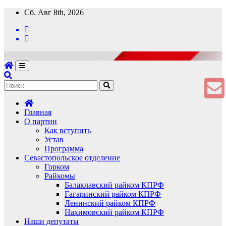
Перейти
Сб. Авг 8th, 2026
к
содержимому
Главная
О партии
Как вступить
Устав
Программа
Севастопольское отделение
Горком
Райкомы
Балаклавский райком КПРФ
Гагаринский райком КПРФ
Ленинский райком КПРФ
Нахимовский райком КПРФ
Наши депутаты