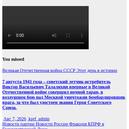
You missed
Великая Отечественная война
СССР
Этот день в истории
7 августа 1941 года – советский летчик-истребитель
Виктор Васильевич Талалихин впервые в Великой
Отечественной войне совершил ночной таран, в
воздушном бою над Москвой уничтожив бомбардировщик
врага, за что был удостоен звания Героя Советского
Союза.
Авг 7, 2026
kprf_admin
Новости партии
Новости России
Фракция КПРФ в