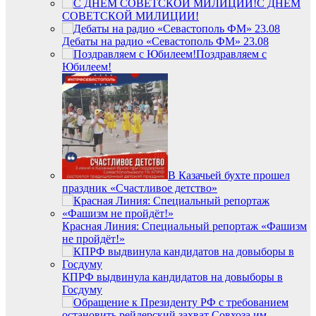
С ДНЁМ
СОВЕТСКОЙ МИЛИЦИИ!
Дебаты на радио «Севастополь ФМ» 23.08
Поздравляем с
Юбилеем!
В Казачьей бухте прошел
праздник «Счастливое детство»
Красная Линия: Специальный репортаж «Фашизм
не пройдёт!»
КПРФ выдвинула кандидатов на довыборы в
Госдуму