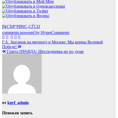
РќСЂР°РІРёС‚СЃСЏ
comments powered by HyperComments
Навигация
Г.А. Зюганов на митинге в Москве: Мы верны Великой
Победе!
по
Газета ПРАВДА: Шестидневка не по душе
записям
от
kprf_admin
Похожая запись