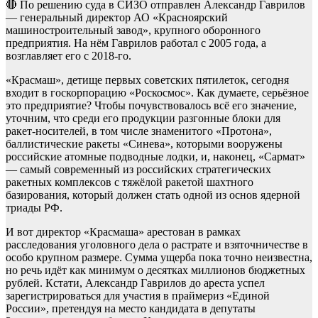
🔴 По решению суда в СИЗО отправлен Александр Гаврилов
— генеральный директор АО «Красноярский
машиностроительный завод», крупного оборонного
предприятия. На нём Гаврилов работал с 2005 года, а
возглавляет его с 2018-го.
«Красмаш», детище первых советских пятилеток, сегодня
входит в госкорпорацию «Роскосмос». Как думаете, серьёзное
это предприятие? Чтобы почувствовалось всё его значение,
уточним, что среди его продукции разгонные блоки для
ракет-носителей, в том числе знаменитого «Протона»,
баллистические ракеты «Синева», которыми вооружены
российские атомные подводные лодки, и, наконец, «Сармат»
— самый современный из российских стратегических
ракетных комплексов с тяжёлой ракетой шахтного
базирования, который должен стать одной из основ ядерной
триады РФ.
И вот директор «Красмаша» арестован в рамках
расследования уголовного дела о растрате и взяточничестве в
особо крупном размере. Сумма ущерба пока точно неизвестна,
но речь идёт как минимум о десятках миллионов бюджетных
рублей. Кстати, Александр Гаврилов до ареста успел
зарегистрироваться для участия в праймериз «Единой
России», претендуя на место кандидата в депутаты