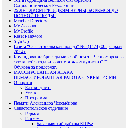
102-я годовщина Великой Октябрьской
Социалистической Революции
25 ЛЕТ ЛКСМ РФ: ИДЕЯМ ВЕРНЫ, БОРЕМСЯ ДО
ПОЛНОЙ ПОБЕДЫ!
Member Directory
My Account
My Profile
Reset Password
Sign Up
Газета “Севастопольская правда” №5 (1474) 09 февраля
2024 г
Командование бригады морской пехоты Черноморского
флота поблагодарило депутата-коммуниста С.П.
Обухова за поддержку
МАССИРОВАННАЯ АТАКА —
НЕМАССИРОВАННАЯ РАБОТА С УКРЫТИЯМИ
О партии
Как вступить
Устав
Программа
Памяти Александра Черемёнова
Севастопольское отделение
Горком
Райкомы
Балаклавский райком КПРФ