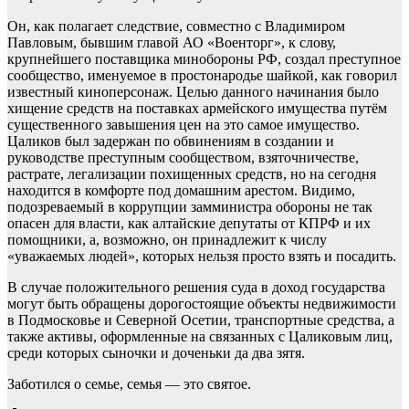
Он, как полагает следствие, совместно с Владимиром
Павловым, бывшим главой АО «Военторг», к слову,
крупнейшего поставщика минобороны РФ, создал преступное
сообщество, именуемое в простонародье шайкой, как говорил
известный киноперсонаж. Целью данного начинания было
хищение средств на поставках армейского имущества путём
существенного завышения цен на это самое имущество.
Цаликов был задержан по обвинениям в создании и
руководстве преступным сообществом, взяточничестве,
растрате, легализации похищенных средств, но на сегодня
находится в комфорте под домашним арестом. Видимо,
подозреваемый в коррупции замминистра обороны не так
опасен для власти, как алтайские депутаты от КПРФ и их
помощники, а, возможно, он принадлежит к числу
«уважаемых людей», которых нельзя просто взять и посадить.
В случае положительного решения суда в доход государства
могут быть обращены дорогостоящие объекты недвижимости
в Подмосковье и Северной Осетии, транспортные средства, а
также активы, оформленные на связанных с Цаликовым лиц,
среди которых сыночки и доченьки да два зятя.
Заботился о семье, семья — это святое.