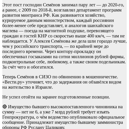
Этот пост господин Семёнов занимал пару лет — до 2020-го,
а ранее, с 2009 по 2018-й, возглавлял департамент программ
развития минтранса РФ. Как развивается хозяйство,
курируемое данным министерством, каждый россиянин
более-менее себе представляет, и аналогов шанхайского
маглева — поезда на магнитной подушке, перевозящего
граждан и гостей КНР со скоростью выше 400 км/ч, — там не
наблюдается. У Алексея Семёнова же дела шли гораздо лучше,
чем у российского транспорта, — по крайней мере до
последнего времени. Через контору-прокладку он
обеспечивал госзаказами на сотни миллионов рублей фирмы,
подконтрольные себе, любимому, а также своим подельникам.
За счёт чего и обогатился.
Теперь Семёнов в СИЗО по обвинению в мошенничестве.
«Вести.ру» уточняет, что до задержания он обзавёлся видом
на жительство в Израиле.
Не успел отойти на заранее подготовленные позиции.
🔴 Имущество бывшего высокопоставленного чиновника на
сумму — нет не 6, а уже 7 млрд рублей требует изъять
Генпрокуратура, о чём ведомство опубликовало официальное
сообщение. Принадлежит имущество бывшему замминистра
обороны РФ Руслану Цаликову.