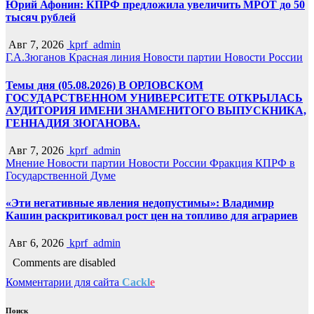
Юрий Афонин: КПРФ предложила увеличить МРОТ до 50
тысяч рублей
Авг 7, 2026
kprf_admin
Г.А.Зюганов
Красная линия
Новости партии
Новости России
Темы дня (05.08.2026) В ОРЛОВСКОМ
ГОСУДАРСТВЕННОМ УНИВЕРСИТЕТЕ ОТКРЫЛАСЬ
АУДИТОРИЯ ИМЕНИ ЗНАМЕНИТОГО ВЫПУСКНИКА,
ГЕННАДИЯ ЗЮГАНОВА.
Авг 7, 2026
kprf_admin
Мнение
Новости партии
Новости России
Фракция КПРФ в
Государственной Думе
«Эти негативные явления недопустимы»: Владимир
Кашин раскритиковал рост цен на топливо для аграриев
Авг 6, 2026
kprf_admin
Comments are disabled
Комментарии для сайта
Cackl
e
Поиск