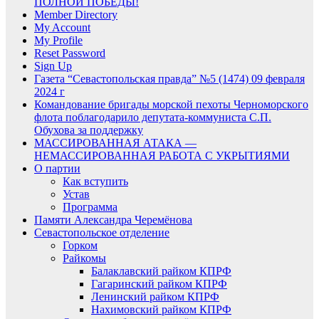
ПОЛНОЙ ПОБЕДЫ!
Member Directory
My Account
My Profile
Reset Password
Sign Up
Газета “Севастопольская правда” №5 (1474) 09 февраля
2024 г
Командование бригады морской пехоты Черноморского
флота поблагодарило депутата-коммуниста С.П.
Обухова за поддержку
МАССИРОВАННАЯ АТАКА —
НЕМАССИРОВАННАЯ РАБОТА С УКРЫТИЯМИ
О партии
Как вступить
Устав
Программа
Памяти Александра Черемёнова
Севастопольское отделение
Горком
Райкомы
Балаклавский райком КПРФ
Гагаринский райком КПРФ
Ленинский райком КПРФ
Нахимовский райком КПРФ