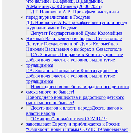
Что дальше? В.Баранец, В.Дандыкин,
А.Матвийчук, К.Сивков (26.06.2025)
Д.Г. Новиков и А.В. Прокофьев выступили перед
журналистами в Госдуме
Депутат Государственной Думы Коломейцев
Николай Васильевич о выборах в Севастополе
Г.А. Зюганов: Поправки в Конституцию – не
добрая воля власти, а условия, выдвинутые
трудящимися
Новогоднего волшебства и радостного детского
смеха много не бывает!
Десять шагов к
власти народа
“Омикрон”-новый штамм COVID-19 завоевывает