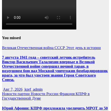
You missed
Великая Отечественная война
СССР
Этот день в истории
7 августа 1941 года – советский летчик-истребитель
Виктор Васильевич Талалихин впервые в Великой
Отечественной войне совершил ночной таран, в
воздушном бою над Москвой уничтожив бомбардировщик
врага, за что был удостоен звания Героя Советского
Союза.
Авг 7, 2026
kprf_admin
Новости партии
Новости России
Фракция КПРФ в
Государственной Думе
Юрий Афонин: КПРФ предложила увеличить МРОТ до 50