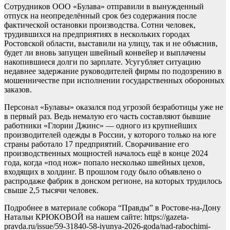
Сотрудников ООО «Булава» отправили в вынужденный
отпуск на неопределённый срок без содержания после
фактической остановки производства. Сотни человек,
трудившихся на предприятиях в нескольких городах
Ростовской области, выставили на улицу, так и не объяснив,
будет ли вновь запущен швейный конвейер и выплачены
накопившиеся долги по зарплате. Усугубляет ситуацию
недавнее задержание руководителей фирмы по подозрению в
мошенничестве при исполнении государственных оборонных
заказов.
Персонал «Булавы» оказался под угрозой безработицы уже не
в первый раз. Ведь немалую его часть составляют бывшие
работники «Глории Джинс» — одного из крупнейших
производителей одежды в России, у которого только на юге
страны работало 17 предприятий. Сворачивание его
производственных мощностей началось ещё в конце 2024
года, когда «под нож» попало несколько швейных цехов,
входящих в холдинг. В прошлом году было объявлено о
распродаже фабрик в донском регионе, на которых трудилось
свыше 2,5 тысячи человек.
Подробнее в материале собкора “Правды” в Ростове-на-Дону
Натальи КРЮКОВОЙ на нашем сайте: https://gazeta-
pravda.ru/issue/59-31840-58-iyunya-2026-goda/nad-rabochimi-