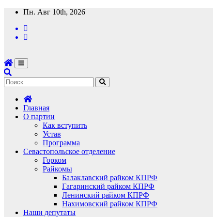
Перейти
Пн. Авг 10th, 2026
к
содержимому
Главная
О партии
Как вступить
Устав
Программа
Севастопольское отделение
Горком
Райкомы
Балаклавский райком КПРФ
Гагаринский райком КПРФ
Ленинский райком КПРФ
Нахимовский райком КПРФ
Наши депутаты