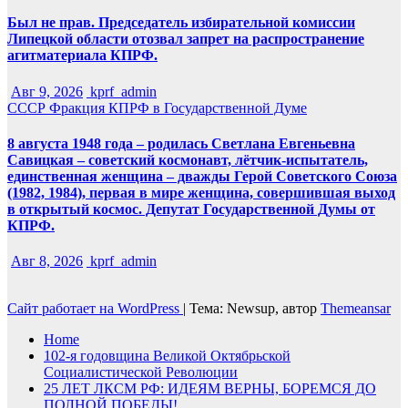
Был не прав. Председатель избирательной комиссии
Липецкой области отозвал запрет на распространение
агитматериала КПРФ.
Авг 9, 2026
kprf_admin
СССР
Фракция КПРФ в Государственной Думе
8 августа 1948 года – родилась Светлана Евгеньевна
Савицкая – советский космонавт, лётчик-испытатель,
единственная женщина – дважды Герой Советского Союза
(1982, 1984), первая в мире женщина, совершившая выход
в открытый космос. Депутат Государственной Думы от
КПРФ.
Авг 8, 2026
kprf_admin
Сайт работает на WordPress
|
Тема: Newsup, автор
Themeansar
Home
102-я годовщина Великой Октябрьской
Социалистической Революции
25 ЛЕТ ЛКСМ РФ: ИДЕЯМ ВЕРНЫ, БОРЕМСЯ ДО
ПОЛНОЙ ПОБЕДЫ!