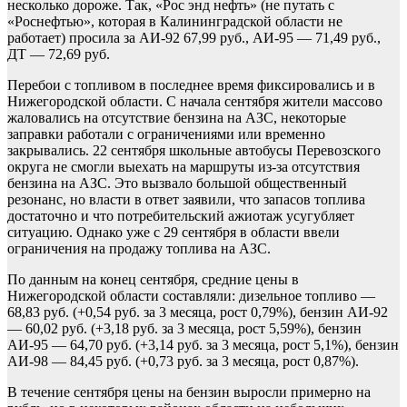
несколько дороже. Так, «Рос энд нефть» (не путать с
«Роснефтью», которая в Калининградской области не
работает) просила за АИ-92 67,99 руб., АИ-95 — 71,49 руб.,
ДТ — 72,69 руб.
Перебои с топливом в последнее время фиксировались и в
Нижегородской области. С начала сентября жители массово
жаловались на отсутствие бензина на АЗС, некоторые
заправки работали с ограничениями или временно
закрывались. 22 сентября школьные автобусы Перевозского
округа не смогли выехать на маршруты из-за отсутствия
бензина на АЗС. Это вызвало большой общественный
резонанс, но власти в ответ заявили, что запасов топлива
достаточно и что потребительский ажиотаж усугубляет
ситуацию. Однако уже с 29 сентября в области ввели
ограничения на продажу топлива на АЗС.
По данным на конец сентября, средние цены в
Нижегородской области составляли: дизельное топливо —
68,83 руб. (+0,54 руб. за 3 месяца, рост 0,79%), бензин АИ-92
— 60,02 руб. (+3,18 руб. за 3 месяца, рост 5,59%), бензин
АИ-95 — 64,70 руб. (+3,14 руб. за 3 месяца, рост 5,1%), бензин
АИ-98 — 84,45 руб. (+0,73 руб. за 3 месяца, рост 0,87%).
В течение сентября цены на бензин выросли примерно на