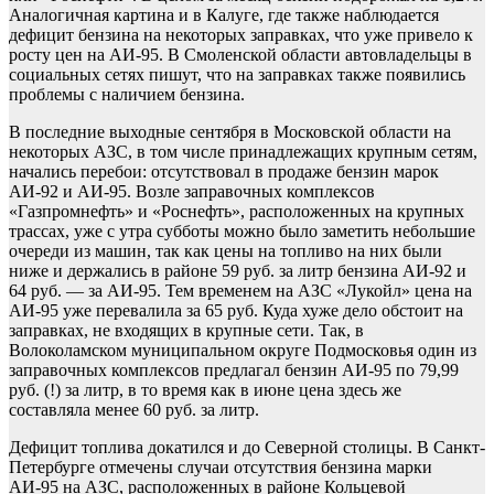
Аналогичная картина и в Калуге, где также наблюдается
дефицит бензина на некоторых заправках, что уже привело к
росту цен на АИ-95. В Смоленской области автовладельцы в
социальных сетях пишут, что на заправках также появились
проблемы с наличием бензина.
В последние выходные сентября в Московской области на
некоторых АЗС, в том числе принадлежащих крупным сетям,
начались перебои: отсутствовал в продаже бензин марок
АИ-92 и АИ-95. Возле заправочных комплексов
«Газпромнефть» и «Роснефть», расположенных на крупных
трассах, уже с утра субботы можно было заметить небольшие
очереди из машин, так как цены на топливо на них были
ниже и держались в районе 59 руб. за литр бензина АИ-92 и
64 руб. — за АИ-95. Тем временем на АЗС «Лукойл» цена на
АИ-95 уже перевалила за 65 руб. Куда хуже дело обстоит на
заправках, не входящих в крупные сети. Так, в
Волоколамском муниципальном округе Подмосковья один из
заправочных комплексов предлагал бензин АИ-95 по 79,99
руб. (!) за литр, в то время как в июне цена здесь же
составляла менее 60 руб. за литр.
Дефицит топлива докатился и до Северной столицы. В Санкт-
Петербурге отмечены случаи отсутствия бензина марки
АИ-95 на АЗС, расположенных в районе Кольцевой