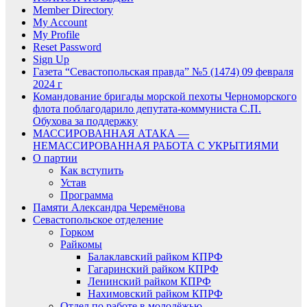
Member Directory
My Account
My Profile
Reset Password
Sign Up
Газета “Севастопольская правда” №5 (1474) 09 февраля
2024 г
Командование бригады морской пехоты Черноморского
флота поблагодарило депутата-коммуниста С.П.
Обухова за поддержку
МАССИРОВАННАЯ АТАКА —
НЕМАССИРОВАННАЯ РАБОТА С УКРЫТИЯМИ
О партии
Как вступить
Устав
Программа
Памяти Александра Черемёнова
Севастопольское отделение
Горком
Райкомы
Балаклавский райком КПРФ
Гагаринский райком КПРФ
Ленинский райком КПРФ
Нахимовский райком КПРФ
Отдел по работе в молодёжью