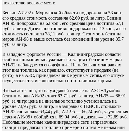
показателю восьмое место.
Бензин АИ-92 в Мурманской области подорожал на 53 коп.,
его средняя стоимость составила 62,69 руб. за литр. Бензин
АИ-95 подорожал на 62 коп., его средняя цена достигла 67,1
руб. за литр. Дизельное топливо подорожало на 13 коп., а его
стоимость составила 78,11 руб. за литр. Стоимость бензина
марок АИ-98 и выше осталась без изменений на уровне 85,7
руб. за литр.
В западном форпосте России — Калининградской области
особого внимания заслуживает ситуация с бензином марки
АИ-92: наблюдается его дефицит. На небольших заправках
этот вид топлива, как правило, отсутствует в продаже (на
фото), а на АЗС, принадлежащих крупным сетям, его отпуск
осуществляется исключительно по топливным картам.
Что касается цен, то на уходящей неделе на АЗС «Лукойл»
бензин марки АИ-92 стоит 63,71 руб. за литр, АИ-95 — 66,91
руб. за литр; цена на дизельное топливо установилась на
уровне 73,95 руб. за литр. На заправках TEBOIL стоимость
АИ-92 составляла 63,44 руб., АИ-95 — 66,74 руб., улучшенная
версия АИ-95+ обойдётся в 69,04 руб., а дизель — в 72,69 руб.
Небольшие местные калининградские сети заправочных
станций предлагали топливо примерно по тем же ценам или