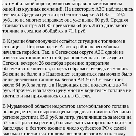
автомобильной дороги, включая заправочные комплексы
одной из крупных компаний. На некоторых АЗС наблюдались
очереди. Средняя цена литра бензина марки АИ-92 — 59,5
руб., но на многих заправках она уже выше 60 руб. Средняя
стоимость литра АИ-95 превысила 64 руб. Литр дизельного
топлива в среднем обойдётся в 71,1 руб.
В Карелии благополучной остаётся ситуация с топливом в
столице — Петрозаводске. А вот в районах республики
начались перебои. Так, в Сегежском округе АЗС одной из
известных топливных сетей, расположенная на выезде из
Сегежи, вечером 26 сентября временно прекратила
обслуживать клиентов, и здесь собралась очередь из машин.
Бензина не было и в Надвоицах; заправиться там можно было
лишь дизельным топливом. Бензин АИ-95 в Сегеже стоит
около 64 руб. за литр, а в Надвоицах цена подскочила до 74
руб. Впрочем, и за такую цену многим водителям топлива не
хватило и им приходилось ехать в Сегежу.
В Мурманской области недостаток автомобильного топлива
не ощущается, но выросли цены: средняя стоимость бензина в
регионе достигла 65,9 руб. за литр, увеличившись за месяц на
57 коп. При этом регион, большая часть которого находится в
Заполярье, и без того входит в число субъектов РФ с самой
высокой стоимостью топлива: весной он занимал по этому