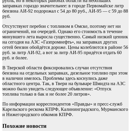
рубль, но в некоторых районах области на небольших
заправках гораздо значительнее: в городе Первомайске литр
бензина АИ-92 подорожал с 54 до 80 руб., АИ-95 — с 59 до 88
руб.
Отсутствуют перебои с топливом в Омске, поэтому нет ни
ограничений, ни очередей. Однако его стоимость в течение
минувшего лета выросла существенно. Самый низкий ценник
на сегодня на АЗС «Газпромнефть», на заправках других
сетей бензин обойдётся дороже. Цены колеблются в районе 56
руб. за литр АИ-92, а вот за литр АИ-95 придётся отдать 60
руб. и более.
В Тверской области фиксировались случаи отсутствия
бензина на отдельных заправках, дизельное топливо при этом
в наличии имелось. Проблемы здесь коснулись даже
областного центра. Так, в Твери на бульваре Шмидта на АЗС
можно было увидеть следующее объявление: «Отпуск
топлива только в бак и не более 20 литров».
По информации корреспондентов «Правды» и пресс-служб
Карельского рескома КПРФ, Калининградского, Мурманского
и Нижегородского обкомов КПРФ.
Похожие новости