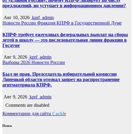
от «Единой России»: почему КПРФ лидирует по числу
предложений, но уступает в информационном давлении?
Авг 10, 2026
kprf_admin
Новости России
Фракция КПРФ в Государственной Думе
КПРФ требует ежегодных федеральных выплат на сборы
детей в школу — это последовательная линия фракции в
Госдуме
Авг 9, 2026
kprf_admin
Выборы 2026
Новости России
Был не прав. Председатель избирательной комиссии
Липецкой области отозвал запрет на распространение
агитматериала КПРФ.
Авг 9, 2026
kprf_admin
Comments are disabled
Комментарии для сайта
Cackl
e
Поиск