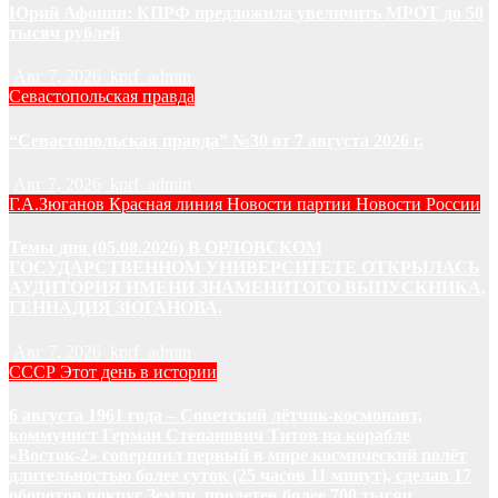
Юрий Афонин: КПРФ предложила увеличить МРОТ до 50
тысяч рублей
Авг 7, 2026
kprf_admin
Севастопольская правда
“Севастопольская правда” №30 от 7 августа 2026 г.
Авг 7, 2026
kprf_admin
Г.А.Зюганов
Красная линия
Новости партии
Новости России
Темы дня (05.08.2026) В ОРЛОВСКОМ
ГОСУДАРСТВЕННОМ УНИВЕРСИТЕТЕ ОТКРЫЛАСЬ
АУДИТОРИЯ ИМЕНИ ЗНАМЕНИТОГО ВЫПУСКНИКА,
ГЕННАДИЯ ЗЮГАНОВА.
Авг 7, 2026
kprf_admin
СССР
Этот день в истории
6 августа 1961 года – Советский лётчик-космонавт,
коммунист Герман Степанович Титов на корабле
«Восток-2» совершил первый в мире космический полёт
длительностью более суток (25 часов 11 минут), сделав 17
оборотов вокруг Земли, пролетев более 700 тысяч