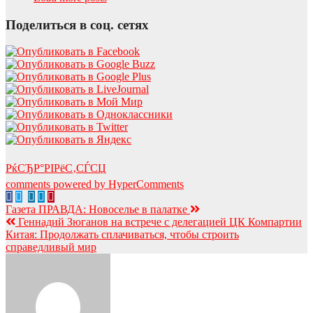
Поделиться в соц. сетях
РќСЂР°РІРёС‚СЃСЏ
comments powered by HyperComments
Навигация
Газета ПРАВДА: Новоселье в палатке
Геннадий Зюганов на встрече с делегацией ЦК Компартии
по
Китая: Продолжать сплачиваться, чтобы строить
записям
справедливый мир