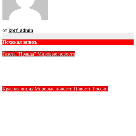
от
kprf_admin
Похожая запись
Газета "Правда"
Мировые новости
Залог новых побед — в верности социалистическому
выбору
Авг 5, 2026
kprf_admin
Красная линия
Мировые новости
Новости России
Темы дня (30.07.2026) ЦЕНА ОШИБОК ЧРЕЗВЫЧАЙНО
ВЫСОКА. ГЕННАДИЙ ЗЮГАНОВ НА ФОРУМЕ
«ТЕРРИТОРИЯ СМЫСЛОВ» НАЗВАЛ ТЕМПЫ
РАЗВИТИЯ ВЫШЕ МИРОВЫХ ГЛАВНЫМ УСЛОВИЕМ
СОХРАНЕНИЯ СУВЕРЕНИТЕТА СТРАНЫ.
Июл 31, 2026
kprf_admin