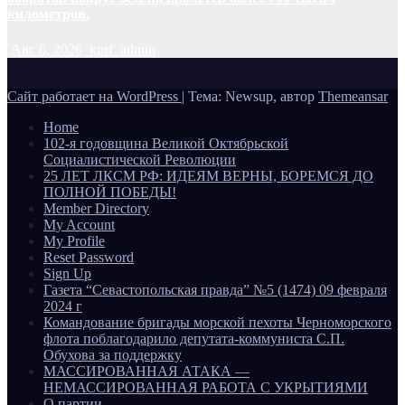
километров.
Авг 6, 2026
kprf_admin
Сайт работает на WordPress
|
Тема: Newsup, автор
Themeansar
Home
102-я годовщина Великой Октябрьской
Социалистической Революции
25 ЛЕТ ЛКСМ РФ: ИДЕЯМ ВЕРНЫ, БОРЕМСЯ ДО
ПОЛНОЙ ПОБЕДЫ!
Member Directory
My Account
My Profile
Reset Password
Sign Up
Газета “Севастопольская правда” №5 (1474) 09 февраля
2024 г
Командование бригады морской пехоты Черноморского
флота поблагодарило депутата-коммуниста С.П.
Обухова за поддержку
МАССИРОВАННАЯ АТАКА —
НЕМАССИРОВАННАЯ РАБОТА С УКРЫТИЯМИ
О партии