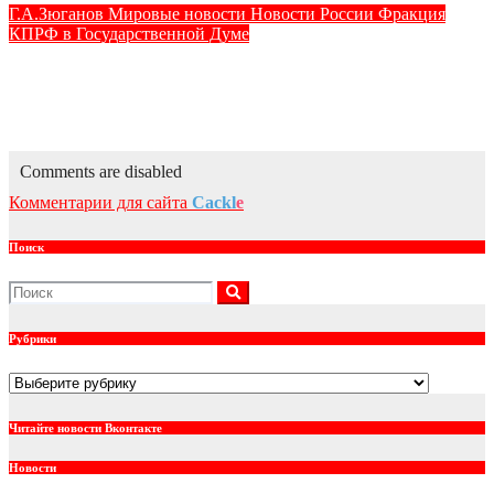
Г.А.Зюганов
Мировые новости
Новости России
Фракция
КПРФ в Государственной Думе
КПРФ приняла делегацию Государственного управления
по телевидению, кино и радио Китая.
Июл 30, 2026
kprf_admin
Comments are disabled
Комментарии для сайта
Cackl
e
Поиск
Рубрики
Рубрики
Читайте новости Вконтакте
Новости