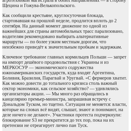
агротехникой магистраль в обоих направлениях — в сторону
Щецина и Гожува-Велькопольского.
Как сообщили крестьяне, круглосуточная блокада,
стартовавшая на прошлой неделе, продлится вплоть до 2
сентября. На данный момент движение по одной из
важнейших для страны автомобильных трасс парализовано,
водителям рекомендовано выбирать альтернативные
маршруты — по более узким местным дорогам, что
неизбежно приведёт к значительным пробкам и задержкам.
Ключевое требование главных кормильцев Польши — запрет
на импорт дешёвого продовольствия с Украины и из
МЕРКОСУР — экономического содружества
южноамериканских государств, куда входят Аргентина,
Боливия, Бразилия, Парагвай и Уругвай. «С фермеров хватит.
Как можно довести до тотального кризиса столь важный
сектор экономики, как сельское хозяйство? — удивлялись
организаторы акции. — Мы много раз обращались в
канцелярию премьер-министра, запрашивая встречу с
Дональдом Туском, но тщетно. Ситуация не меняется: власти,
которые на словах всё видят, слышат, знают и понимают, на
деле ничего не делают». Участники протеста подчеркнули:
блокирование S3 не прекратится до тех пор, пока на их
претензии не отреагирует лично пан Туск.