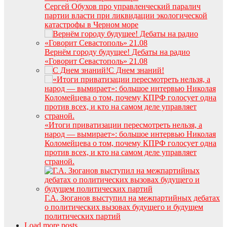
Сергей Обухов про управленческий паралич
партии власти при ликвидации экологической
катастрофы в Черном море
Вернём городу будущее! Дебаты на радио
«Говорит Севастополь» 21.08
С Днем знаний!
«Итоги приватизации пересмотреть нельзя, а
народ — вымирает»: большое интервью Николая
Коломейцева о том, почему КПРФ голосует одна
против всех, и кто на самом деле управляет
страной.
Г.А. Зюганов выступил на межпартийных дебатах
о политических вызовах будущего и будущем
политических партий
Load more posts