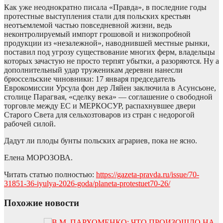
Как уже неоднократно писала «Правда», в последние годы
протестные выступления стали для польских крестьян
неотъемлемой частью повседневной жизни, ведь
неконтролируемый импорт грошовой и низкопробной
продукции из «незалежной», наводнившей местные рынки,
поставил под угрозу существование многих ферм, владельцы
которых зачастую не просто терпят убытки, а разоряются. Ну а
дополнительный удар труженикам деревни нанесли
брюссельские чиновники: 17 января председатель
Еврокомиссии Урсула фон дер Ляйен заключила в Асунсьоне,
столице Парагвая, «сделку века» — соглашение о свободной
торговле между ЕС и МЕРКОСУР, распахнувшее двери
Старого Света для сельхозтоваров из стран с недорогой
рабочей силой.
Дадут ли плоды бунты польских аграриев, пока не ясно.
Елена МОРОЗОВА.
Читать статью полностью:
https://gazeta-pravda.ru/issue/70-
31851-36-iyulya-2026-goda/planeta-protestuet70-26/
Похожие новости