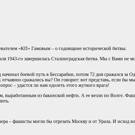
ревателем «КП» Гамовым – о годовщине исторической битвы.
аля 1943-го завершилась Сталинградская битва. Мы с Вами не м
ц начинал боевой путь в Бессарабии, потом 72 дня сражался за О
к отчаянно сражались вы? Он говорит: вот представь, если бы м
прос – удастся ли нам одолеть этого жуткого врага!
м, выработанным из бакинской нефти. А ее везли по Волге. Фа
шить.
севера – фашисты могли бы отрезать Москву и от Урала. И исход 