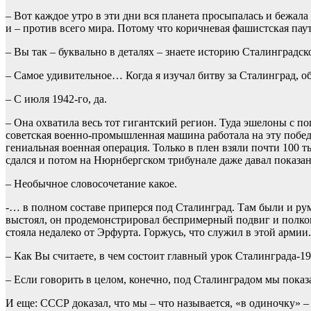
– Вот каждое утро в эти дни вся планета просыпалась и бежал
и – против всего мира. Потому что коричневая фашистская паут
– Вы так – буквально в деталях – знаете историю Сталинград
– Самое удивительное… Когда я изучал битву за Сталинград, о
– С июля 1942-го, да.
– Она охватила весь тот гигантский регион. Туда эшелоны с п
советская военно-промышленная машина работала на эту побед
гениальная военная операция. Только в плен взяли почти 100 т
сдался и потом на Нюрнбергском трибунале даже давал показа
– Необычное словосочетание какое.
-… в полном составе приперся под Сталинград. Там были и ру
выстоял, он продемонстрировал беспримерный подвиг и полко
стояла недалеко от Эрфурта. Горжусь, что служил в этой армии.
– Как Вы считаете, в чем состоит главный урок Сталинграда-
– Если говорить в целом, конечно, под Сталинградом мы показ
И еще: СССР доказал, что мы – что называется, «в одиночку» –