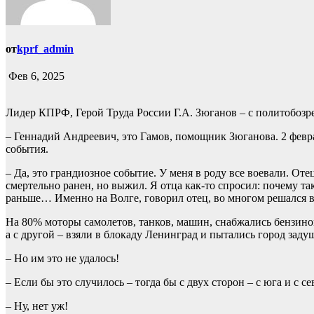
от
kprf_admin
Фев 6, 2025
Лидер КПРФ, Герой Труда России Г.А. Зюганов – с политобоз
– Геннадий Андреевич, это Гамов, помощник Зюганова. 2 февр
события.
– Да, это грандиозное событие. У меня в роду все воевали. Оте
смертельно ранен, но выжил. Я отца как-то спросил: почему та
раньше… Именно на Волге, говорил отец, во многом решался во
На 80% моторы самолетов, танков, машин, снабжались бензино
а с другой – взяли в блокаду Ленинград и пытались город заду
– Но им это не удалось!
– Если бы это случилось – тогда бы с двух сторон – с юга и с 
– Ну, нет уж!