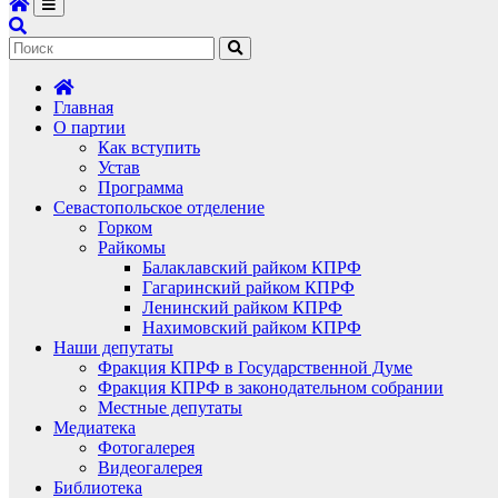
Главная
О партии
Как вступить
Устав
Программа
Севастопольское отделение
Горком
Райкомы
Балаклавский райком КПРФ
Гагаринский райком КПРФ
Ленинский райком КПРФ
Нахимовский райком КПРФ
Наши депутаты
Фракция КПРФ в Государственной Думе
Фракция КПРФ в законодательном собрании
Местные депутаты
Медиатека
Фотогалерея
Видеогалерея
Библиотека