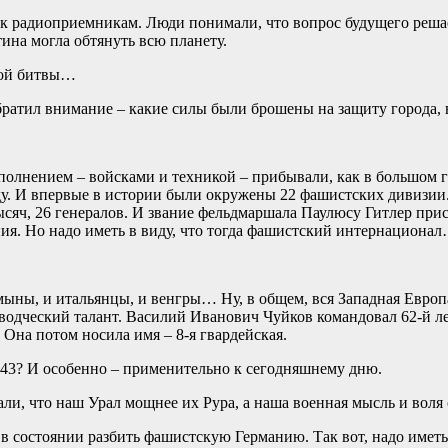
а к радиоприемникам. Люди понимали, что вопрос будущего реша
ина могла обтянуть всю планету.
ской битвы…
братил внимание – какие силы были брошены на защиту города, в
ополнением – войсками и техникой – прибывали, как в большом 
у. И впервые в истории были окружены 22 фашистских дивизии. 
ысяч, 26 генералов. И звание фельдмаршала Паулюсу Гитлер присв
ния. Но надо иметь в виду, что тогда фашистский интернациона
мыны, и итальянцы, и венгры… Ну, в общем, вся Западная Европ
водческий талант. Василий Иванович Чуйков командовал 62-й л
 Она потом носила имя – 8-я гвардейская.
1943? И особенно – применительно к сегодняшнему дню.
али, что наш Урал мощнее их Рура, а наша военная мысль и воля
 в состоянии разбить фашистскую Германию. Так вот, надо иметь