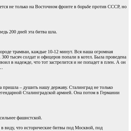
ется не только на Восточном фронте в борьбе против СССР, но
едь 200 дней эта битва шла.
городе трамваи, каждые 10-12 минут. Вся наша огромная
300 тысяч солдат и офицеров попали в котел. Была проведена
оил в надежде, что тот застрелится и не попадет в плен. А он
л…
а пришла – душить нашу державу. Сталинград не только
егендарной Сталинградской армией. Она потом в Германии
 сильнее фашистской.
 в виду, что исторические битвы под Москвой, под