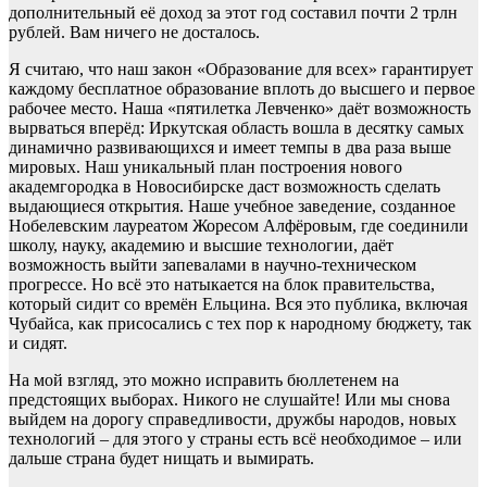
дополнительный её доход за этот год составил почти 2 трлн
рублей. Вам ничего не досталось.
Я считаю, что наш закон «Образование для всех» гарантирует
каждому бесплатное образование вплоть до высшего и первое
рабочее место. Наша «пятилетка Левченко» даёт возможность
вырваться вперёд: Иркутская область вошла в десятку самых
динамично развивающихся и имеет темпы в два раза выше
мировых. Наш уникальный план построения нового
академгородка в Новосибирске даст возможность сделать
выдающиеся открытия. Наше учебное заведение, созданное
Нобелевским лауреатом Жоресом Алфёровым, где соединили
школу, науку, академию и высшие технологии, даёт
возможность выйти запевалами в научно-техническом
прогрессе. Но всё это натыкается на блок правительства,
который сидит со времён Ельцина. Вся это публика, включая
Чубайса, как присосались с тех пор к народному бюджету, так
и сидят.
На мой взгляд, это можно исправить бюллетенем на
предстоящих выборах. Никого не слушайте! Или мы снова
выйдем на дорогу справедливости, дружбы народов, новых
технологий – для этого у страны есть всё необходимое – или
дальше страна будет нищать и вымирать.