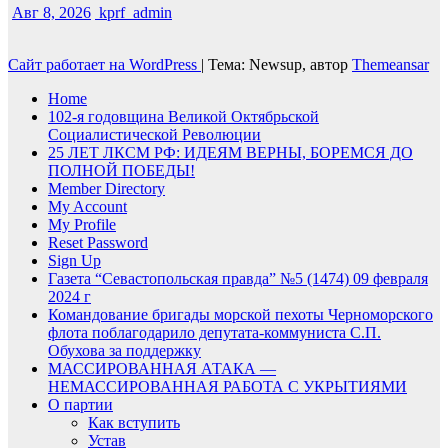
Авг 8, 2026
kprf_admin
Сайт работает на WordPress
|
Тема: Newsup, автор
Themeansar
Home
102-я годовщина Великой Октябрьской
Социалистической Революции
25 ЛЕТ ЛКСМ РФ: ИДЕЯМ ВЕРНЫ, БОРЕМСЯ ДО
ПОЛНОЙ ПОБЕДЫ!
Member Directory
My Account
My Profile
Reset Password
Sign Up
Газета “Севастопольская правда” №5 (1474) 09 февраля
2024 г
Командование бригады морской пехоты Черноморского
флота поблагодарило депутата-коммуниста С.П.
Обухова за поддержку
МАССИРОВАННАЯ АТАКА —
НЕМАССИРОВАННАЯ РАБОТА С УКРЫТИЯМИ
О партии
Как вступить
Устав