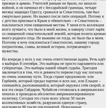
призван в армию. Учителей раньше не брали, но запахло
войной, и он начинал её с бессарабской границы, четыре
месяца защищал Одессу, сражался за Севастополь, там был
смертельно ранен. Но выжил после пяти операций. Потому я
с детства приезжал в Крым и обязательно – в Севастополь –
поклониться этим священным местам. У меня есть коллекция
всего лучшего, что было в моей жизни, и наверху стоит ларёк
со священной севастопольской землёй, которая полита кровью
моего родного отца. Не выживи он тогда, не было бы и меня.
Поэтому я хочу поклониться Севастополю, нашему городу
патриотизма, славы, великой истории, потрясающего
мужества.
Но впереди у всех у нас очень ответственная задача. Речь идёт
о выборах 8 сентября. Это выборы не просто парламента или
губернатора. Это выборы нашей общей судьбы. Трагедия
заключается в том, что в девяносто первом году нас погнали
по очень ложному пути. Тогда стране предложили: или
Горбачёв, который предал партию и всех нас, или Ельцин –
спившийся, разложившийся, который окружил себя сворой, и
вся эта свора Гайдаров, Чубайсов готовилась в американских
пенатах и проводила абсолютно американизированную
политику. Сегодня это стало ясно: убили 50 тысяч
коллективных хозяйств, разрушили единую страну,
разгромили 80 тысяч предприятий. Невиданное