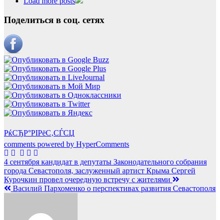
Load more posts
Поделиться в соц. сетях
РќСЂР°РІРёС‚СЃСЏ
comments powered by HyperComments
Навигация
4 сентября кандидат в депутаты Законодательного собрания
города Севастополя, заслуженный артист Крыма Сергей
по
Курочкин провел очередную встречу с жителями
записям
Василий Пархоменко о перспективах развития Севастополя