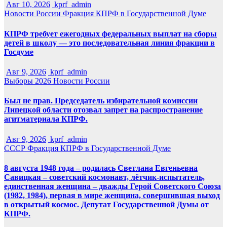
Авг 10, 2026
kprf_admin
Новости России
Фракция КПРФ в Государственной Думе
КПРФ требует ежегодных федеральных выплат на сборы
детей в школу — это последовательная линия фракции в
Госдуме
Авг 9, 2026
kprf_admin
Выборы 2026
Новости России
Был не прав. Председатель избирательной комиссии
Липецкой области отозвал запрет на распространение
агитматериала КПРФ.
Авг 9, 2026
kprf_admin
СССР
Фракция КПРФ в Государственной Думе
8 августа 1948 года – родилась Светлана Евгеньевна
Савицкая – советский космонавт, лётчик-испытатель,
единственная женщина – дважды Герой Советского Союза
(1982, 1984), первая в мире женщина, совершившая выход
в открытый космос. Депутат Государственной Думы от
КПРФ.