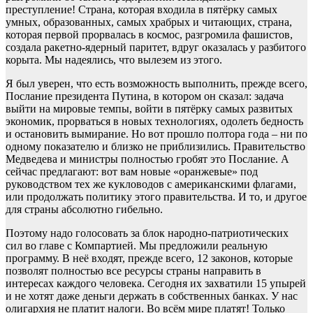
преступление! Страна, которая входила в пятёрку самых
умных, образованных, самых храбрых и читающих, страна,
которая первой прорвалась в космос, разгромила фашистов,
создала ракетно-ядерный паритет, вдруг оказалась у разбитого
корыта. Мы надеялись, что вылезем из этого.
Я был уверен, что есть возможность выполнить, прежде всего,
Послание президента Путина, в котором он сказал: задача
выйти на мировые темпы, войти в пятёрку самых развитых
экономик, прорваться в новых технологиях, одолеть бедность
и остановить вымирание. Но вот прошло полтора года – ни по
одному показателю и близко не приблизились. Правительство
Медведева и министры полностью гробят это Послание. А
сейчас предлагают: вот вам новые «оранжевые» под
руководством тех же кукловодов с американскими флагами,
или продолжать политику этого правительства. И то, и другое
для страны абсолютно гибельно.
Поэтому надо голосовать за блок народно-патриотических
сил во главе с Компартией. Мы предложили реальную
программу. В неё входят, прежде всего, 12 законов, которые
позволят полностью все ресурсы страны направить в
интересах каждого человека. Сегодня их захватили 15 упырей
и не хотят даже деньги держать в собственных банках. У нас
олигархия не платит налоги. Во всём мире платят! Только