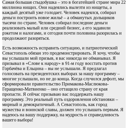
Самая большая стыдобушка – это в богатейшей стране мира 22
миллиона нищих. Они надеялись вылезти из нищеты, а
каждый десятый уже голодает. Человек надеялся, собирал
деньги построить новое жильё – а обманутых дольщиков
тысячи по стране. Человек собирал последние деньги
реализовать малый или средний бизнес, а его задавили
рэкетом и налогами, и сегодня почти половина разорилась и
продолжают разоряться.
Есть возможность исправить ситуацию, и патриотический
Севастополь обязан это продемонстрировать. Я хочу, чтобы
вы услышали мой призыв, я вас никогда не обманывал. Я
призывал в «Слове к народу» в 91-м году восстать против
Горбачёва и Ельцина – вы не услышали. Я предлагал
голосовать на президентских выборах за нашу программу –
многие услышали, но не до конца. Когда случился дефолт, мы
сформировали правительство Примакова-Маслюкова-
Геращенко-Матвиенко – оно оттащило страну от края
пропасти. Я сейчас призываю вас поддержать нашу
программу. Это реальный путь оздоровления обстановки –
мирный и демократичный. А Севастополь, как город
мужества и воинской славы, должен это услышать первым. Я
надеюсь на вашу поддержку, на мудрость и справедливость
вашего выбора!