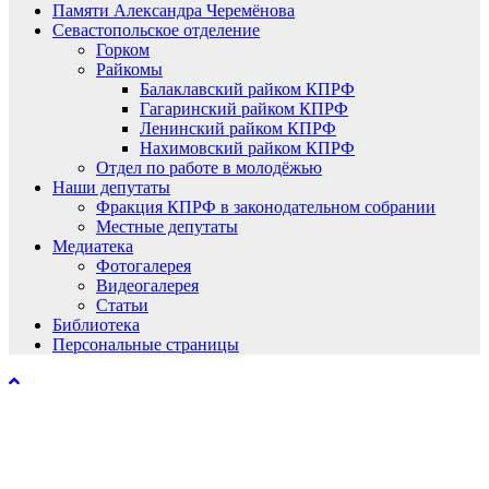
Памяти Александра Черемёнова
Севастопольское отделение
Горком
Райкомы
Балаклавский райком КПРФ
Гагаринский райком КПРФ
Ленинский райком КПРФ
Нахимовский райком КПРФ
Отдел по работе в молодёжью
Наши депутаты
Фракция КПРФ в законодательном собрании
Местные депутаты
Медиатека
Фотогалерея
Видеогалерея
Статьи
Библиотека
Персональные страницы