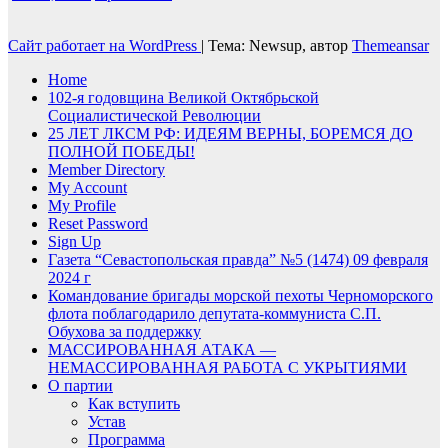
Сайт работает на WordPress
|
Тема: Newsup, автор
Themeansar
Home
102-я годовщина Великой Октябрьской
Социалистической Революции
25 ЛЕТ ЛКСМ РФ: ИДЕЯМ ВЕРНЫ, БОРЕМСЯ ДО
ПОЛНОЙ ПОБЕДЫ!
Member Directory
My Account
My Profile
Reset Password
Sign Up
Газета “Севастопольская правда” №5 (1474) 09 февраля
2024 г
Командование бригады морской пехоты Черноморского
флота поблагодарило депутата-коммуниста С.П.
Обухова за поддержку
МАССИРОВАННАЯ АТАКА —
НЕМАССИРОВАННАЯ РАБОТА С УКРЫТИЯМИ
О партии
Как вступить
Устав
Программа