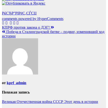
РќСЂР°РІРёС‚СЃСЏ
comments powered by HyperComments
Навигация
КПРФ против закона о ДЭГ!
Победа в Сталинградской битве – подвиг, изменивший ход
по
истории
записям
от
kprf_admin
Похожая запись
Великая Отечественная война
СССР
Этот день в истории