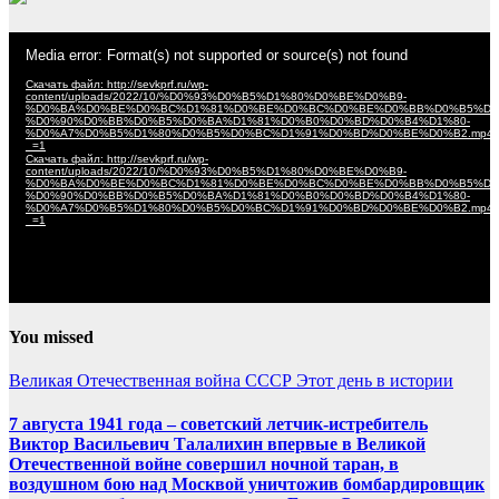
Видеоплеер
Media error: Format(s) not supported or source(s) not found
Скачать файл: http://sevkprf.ru/wp-
content/uploads/2022/10/%D0%93%D0%B5%D1%80%D0%BE%D0%B9-
%D0%BA%D0%BE%D0%BC%D1%81%D0%BE%D0%BC%D0%BE%D0%BB%D0%B5%D1
%D0%90%D0%BB%D0%B5%D0%BA%D1%81%D0%B0%D0%BD%D0%B4%D1%80-
%D0%A7%D0%B5%D1%80%D0%B5%D0%BC%D1%91%D0%BD%D0%BE%D0%B2.mp4
_=1
Скачать файл: http://sevkprf.ru/wp-
content/uploads/2022/10/%D0%93%D0%B5%D1%80%D0%BE%D0%B9-
%D0%BA%D0%BE%D0%BC%D1%81%D0%BE%D0%BC%D0%BE%D0%BB%D0%B5%D1
%D0%90%D0%BB%D0%B5%D0%BA%D1%81%D0%B0%D0%BD%D0%B4%D1%80-
%D0%A7%D0%B5%D1%80%D0%B5%D0%BC%D1%91%D0%BD%D0%BE%D0%B2.mp4
_=1
You missed
Великая Отечественная война
СССР
Этот день в истории
7 августа 1941 года – советский летчик-истребитель
Виктор Васильевич Талалихин впервые в Великой
Отечественной войне совершил ночной таран, в
воздушном бою над Москвой уничтожив бомбардировщик