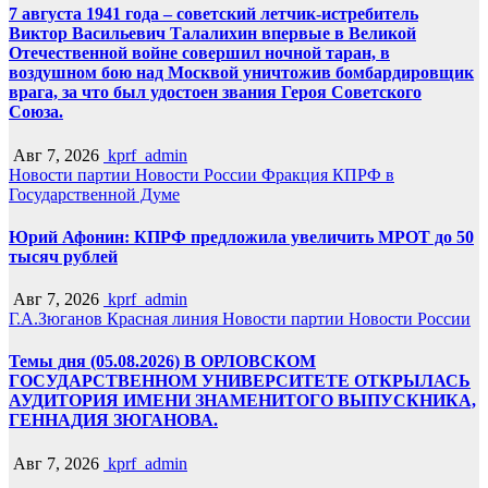
7 августа 1941 года – советский летчик-истребитель
Виктор Васильевич Талалихин впервые в Великой
Отечественной войне совершил ночной таран, в
воздушном бою над Москвой уничтожив бомбардировщик
врага, за что был удостоен звания Героя Советского
Союза.
Авг 7, 2026
kprf_admin
Новости партии
Новости России
Фракция КПРФ в
Государственной Думе
Юрий Афонин: КПРФ предложила увеличить МРОТ до 50
тысяч рублей
Авг 7, 2026
kprf_admin
Г.А.Зюганов
Красная линия
Новости партии
Новости России
Темы дня (05.08.2026) В ОРЛОВСКОМ
ГОСУДАРСТВЕННОМ УНИВЕРСИТЕТЕ ОТКРЫЛАСЬ
АУДИТОРИЯ ИМЕНИ ЗНАМЕНИТОГО ВЫПУСКНИКА,
ГЕННАДИЯ ЗЮГАНОВА.
Авг 7, 2026
kprf_admin