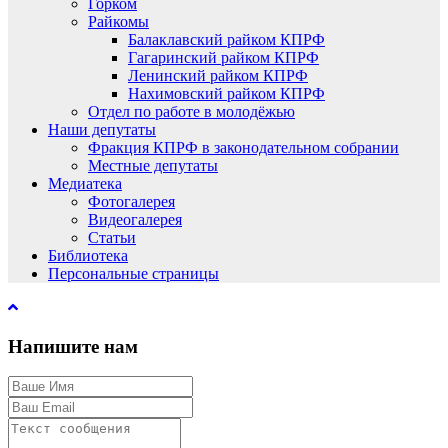
Горком
Райкомы
Балаклавский райком КПРФ
Гагаринский райком КПРФ
Ленинский райком КПРФ
Нахимовский райком КПРФ
Отдел по работе в молодёжью
Наши депутаты
Фракция КПРФ в законодательном собрании
Местные депутаты
Медиатека
Фотогалерея
Видеогалерея
Статьи
Библиотека
Персональные страницы
Напишите нам