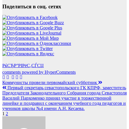
Поделиться в соц. сетях
РќСЂР°РІРёС‚СЃСЏ
comments powered by HyperComments
Навигация
Коммунисты провели первомайский субботник
Первый секретарь севастопольского ГК КПРФ, заместитель
по
Председателя Законодательного Собрания города Севастополя
записям
Василий Пархоменко принял участие в торжественной
линейке и поздравил с окончанием учебного года педагогов и
учеников школы №4 имени А.Н. Кесаева.
1
2