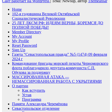
Сайт работает на WordPress
|
Тема: Newsup, автор
Themeansar
Home
102-я годовщина Великой Октябрьской
Социалистической Революции
25 ЛЕТ ЛКСМ РФ: ИДЕЯМ ВЕРНЫ, БОРЕМСЯ ДО
ПОЛНОЙ ПОБЕДЫ!
Member Directory
My Account
My Profile
Reset Password
Sign Up
Газета “Севастопольская правда” №5 (1474) 09 февраля
2024 г
Командование бригады морской пехоты Черноморского
флота поблагодарило депутата-коммуниста С.П.
Обухова за поддержку
МАССИРОВАННАЯ АТАКА —
НЕМАССИРОВАННАЯ РАБОТА С УКРЫТИЯМИ
О партии
Как вступить
Устав
Программа
Памяти Александра Черемёнова
Севастопольское отделение