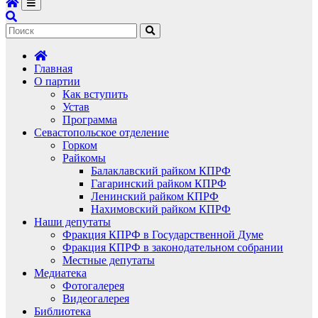
Главная
О партии
Как вступить
Устав
Программа
Севастопольское отделение
Горком
Райкомы
Балаклавский райком КПРФ
Гагаринский райком КПРФ
Ленинский райком КПРФ
Нахимовский райком КПРФ
Наши депутаты
Фракция КПРФ в Государственной Думе
Фракция КПРФ в законодательном собрании
Местные депутаты
Медиатека
Фотогалерея
Видеогалерея
Библиотека