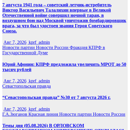
7 августа 1941 года – советский летчик-истребитель
Виктор Васильевич Талалихин впервые в Великой
Отечественной войне совершил ночной таран, в
воздушном бою над Москвой уничтожив бомбардировщик
врага, за что был удостоен звания Героя Советского
Союза.
Авг 7, 2026
kprf_admin
Новости партии
Новости России
Фракция КПРФ в
Государственной Думе
Юрий Афонин: КПРФ предложила увеличить МРОТ до 50
тысяч рублей
Авг 7, 2026
kprf_admin
Севастопольская правда
“Севастопольская правда” №30 от 7 августа 2026 г.
Авг 7, 2026
kprf_admin
Г.А.Зюганов
Красная линия
Новости партии
Новости России
Темы дня (05.08.2026) В ОРЛОВСКОМ