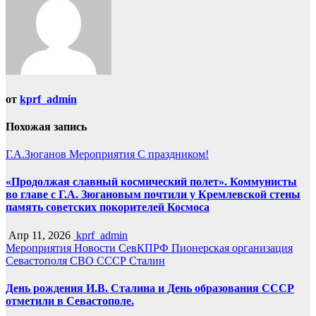
от
kprf_admin
Похожая запись
Г.А.Зюганов
Мероприятия
С праздником!
«Продолжая славный космический полет». Коммунисты
во главе с Г.А. Зюгановым почтили у Кремлевской стены
память советских покорителей Космоса
Апр 11, 2026
kprf_admin
Мероприятия
Новости СевКПРФ
Пионерская организация
Севастополя
СВО
СССР
Сталин
День рождения И.В. Сталина и День образования СССР
отметили в Севастополе.