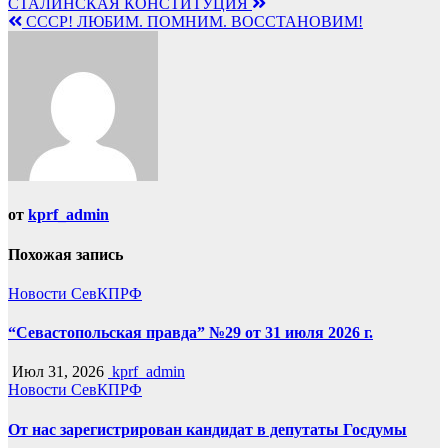
Навигация
СТАЛИНСКАЯ КОНСТИТУЦИЯ
СССР! ЛЮБИМ. ПОМНИМ. ВОССТАНОВИМ!
по
записям
от
kprf_admin
Похожая запись
Новости СевКПРФ
“Севастопольская правда” №29 от 31 июля 2026 г.
Июл 31, 2026
kprf_admin
Новости СевКПРФ
От нас зарегистрирован кандидат в депутаты Госдумы