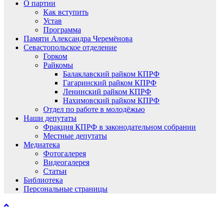
О партии
Как вступить
Устав
Программа
Памяти Александра Черемёнова
Севастопольское отделение
Горком
Райкомы
Балаклавский райком КПРФ
Гагаринский райком КПРФ
Ленинский райком КПРФ
Нахимовский райком КПРФ
Отдел по работе в молодёжью
Наши депутаты
Фракция КПРФ в законодательном собрании
Местные депутаты
Медиатека
Фотогалерея
Видеогалерея
Статьи
Библиотека
Персональные страницы