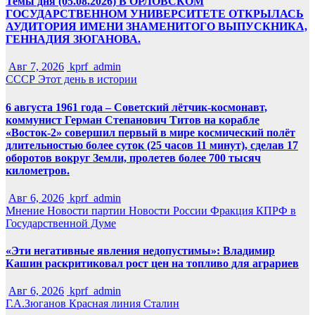
Темы дня (05.08.2026) В ОРЛОВСКОМ
ГОСУДАРСТВЕННОМ УНИВЕРСИТЕТЕ ОТКРЫЛАСЬ
АУДИТОРИЯ ИМЕНИ ЗНАМЕНИТОГО ВЫПУСКНИКА,
ГЕННАДИЯ ЗЮГАНОВА.
Авг 7, 2026
kprf_admin
СССР
Этот день в истории
6 августа 1961 года – Советский лётчик-космонавт,
коммунист Герман Степанович Титов на корабле
«Восток-2» совершил первый в мире космический полёт
длительностью более суток (25 часов 11 минут), сделав 17
оборотов вокруг Земли, пролетев более 700 тысяч
километров.
Авг 6, 2026
kprf_admin
Мнение
Новости партии
Новости России
Фракция КПРФ в
Государственной Думе
«Эти негативные явления недопустимы»: Владимир
Кашин раскритиковал рост цен на топливо для аграриев
Авг 6, 2026
kprf_admin
Г.А.Зюганов
Красная линия
Сталин