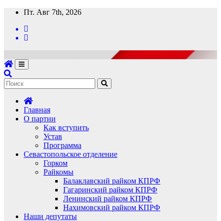
Перейти
Пт. Авг 7th, 2026
к
содержимому
Главная
О партии
Как вступить
Устав
Программа
Севастопольское отделение
Горком
Райкомы
Балаклавский райком КПРФ
Гагаринский райком КПРФ
Ленинский райком КПРФ
Нахимовский райком КПРФ
Наши депутаты