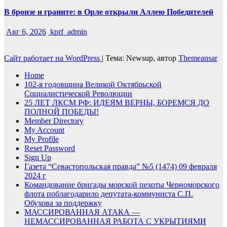
В бронзе и граните: в Орле открыли Аллею Победителей
Авг 6, 2026
kprf_admin
Сайт работает на WordPress
|
Тема: Newsup, автор
Themeansar
Home
102-я годовщина Великой Октябрьской
Социалистической Революции
25 ЛЕТ ЛКСМ РФ: ИДЕЯМ ВЕРНЫ, БОРЕМСЯ ДО
ПОЛНОЙ ПОБЕДЫ!
Member Directory
My Account
My Profile
Reset Password
Sign Up
Газета “Севастопольская правда” №5 (1474) 09 февраля
2024 г
Командование бригады морской пехоты Черноморского
флота поблагодарило депутата-коммуниста С.П.
Обухова за поддержку
МАССИРОВАННАЯ АТАКА —
НЕМАССИРОВАННАЯ РАБОТА С УКРЫТИЯМИ