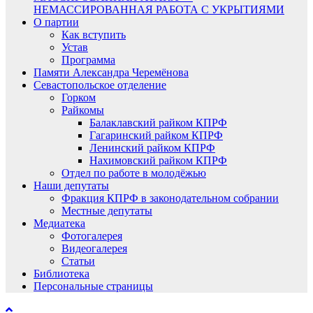
НЕМАССИРОВАННАЯ РАБОТА С УКРЫТИЯМИ
О партии
Как вступить
Устав
Программа
Памяти Александра Черемёнова
Севастопольское отделение
Горком
Райкомы
Балаклавский райком КПРФ
Гагаринский райком КПРФ
Ленинский райком КПРФ
Нахимовский райком КПРФ
Отдел по работе в молодёжью
Наши депутаты
Фракция КПРФ в законодательном собрании
Местные депутаты
Медиатека
Фотогалерея
Видеогалерея
Статьи
Библиотека
Персональные страницы