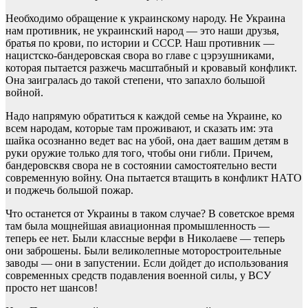
Необходимо обращение к украинскому народу. Не Украина
нам противник, не украинский народ — это наши друзья,
братья по крови, по истории и СССР. Наш противник —
нацистско-бандеровская свора во главе с цэрэушниками,
которая пытается разжечь масштабный и кровавый конфликт.
Она заигралась до такой степени, что запахло большой
войной.
Надо напрямую обратиться к каждой семье на Украине, ко
всем народам, которые там проживают, и сказать им: эта
шайка осознанно ведет вас на убой, она дает вашим детям в
руки оружие только для того, чтобы они гибли. Причем,
бандеровсквя свора не в состоянии самостоятельно вести
современную войну. Она пытается втащить в конфликт НАТО
и поджечь большой пожар.
Что останется от Украины в таком случае? В советское время
там была мощнейшая авиационная промышленность —
теперь ее нет. Были классные верфи в Николаеве — теперь
они заброшены. Были великолепные моторостроительные
заводы — они в запустении. Если дойдет до использования
современных средств подавления военной силы, у ВСУ
просто нет шансов!