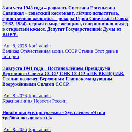
8 августа 1948 года – родилась Светлана Евгеньевна
Савицкая – советский космонавт, лётчик-испытатель,
единственная женщина – дважды Герой Советского Союза
(1982, 1984), первая в мире женщина, совершившая выход
в открытый космос. Депутат Государственной Думы от
КПРФ.
Авг 8, 2026
kprf_admin
Великая Отечественная война
СССР
Сталин
Этот день в
истории
8 августа 1941 года – Постановлением Президиума
Верховного Совета СССР, СНК СССР и ЦК ВКП(б) И.В.
Сталин назначен Верховным Главнокомандующим
Вооружёнными Силами СССР.
Авг 8, 2026
kprf_admin
Красная линия
Новости России
Новый выпуск программы «Хук слева»: «Что и
требовалось доказать!»
Авг 8, 2026
kprf_admin