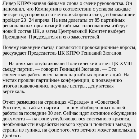
Лидер КПРФ назвал байками слова о смене руководства. Он
напомнил, что Компартия в соответствии с уставом каждые
четыре года проводит отчетно-выборный съезд, и ближайший
пройдет 23−24 апреля. На нем делегаты от 85 партийных
региональных организаций тайным голосованием изберут
новый состав ЦК, а затем Центральный Комитет выберет
Президиум, Председателя и его заместителей.
Почему накануне съезда появляются провокационные вбросы,
рассуждает Председатель ЦК КПРФ Геннадий Зюганов.
— На днях мы опубликовали Политический отчет ЦК XVIII
съезду партии, — говорит Геннадий Зюганов. — Это
совместная работа всех наших партийных организаций. На
местах прошли партийные конференции, к подведению
итогов подключились научные центры, депутатская
вертикаль.
Отчет размещен на страницах «Правды» и «Советской
России», на сайтах партии — в нем обобщен опыт нашей
работы за последние 30 лет. Сейчас идет активное обсуждение
документа — на фоне углубляющегося системного кризиса,
необходимости выработки нового курса и политики вывода
страны из тупика, на фоне того, что вот-вот может заполыхать
Донбасс.