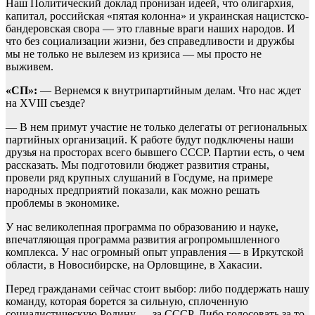
Наш Политический доклад пронизан идеей, что олигархия,
капитал, российская «пятая колонна» и украинская нацистско-
бандеровская свора — это главные враги наших народов. И
что без социализации жизни, без справедливости и дружбы
мы не только не вылезем из кризиса — мы просто не
выживем.
«СП»:
— Вернемся к внутрипартийным делам. Что нас ждет
на XVIII съезде?
— В нем примут участие не только делегаты от региональных
партийных организаций. К работе будут подключены наши
друзья на просторах всего бывшего СССР. Партии есть, о чем
рассказать. Мы подготовили бюджет развития страны,
провели ряд крупных слушаний в Госдуме, на примере
народных предприятий показали, как можно решать
проблемы в экономике.
У нас великолепная программа по образованию и науке,
впечатляющая программа развития агропромышленного
комплекса. У нас огромный опыт управления — в Иркутской
области, в Новосибирске, на Орловщине, в Хакасии.
Перед гражданами сейчас стоит выбор: либо поддержать нашу
команду, которая борется за сильную, сплоченную
социалистическую Родину — за СССР. Либо голосовать за то,