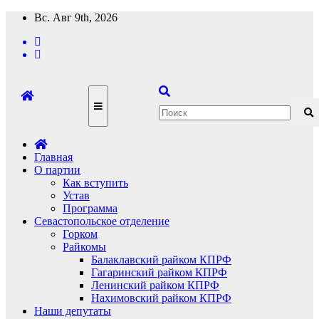
Перейти
Вс. Авг 9th, 2026
к
содержимому
Главная
О партии
Как вступить
Устав
Программа
Севастопольское отделение
Горком
Райкомы
Балаклавский райком КПРФ
Гагаринский райком КПРФ
Ленинский райком КПРФ
Нахимовский райком КПРФ
Наши депутаты