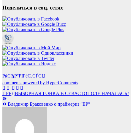
Поделиться в соц. сетях
РќСЂР°РІРёС‚СЃСЏ
comments powered by HyperComments
Навигация
ПРЕДВЫБОРНАЯ ГОНКА В СЕВАСТОПОЛЕ НАЧАЛАСЬ?
по
Владимир Браковенко о праймериз “ЕР”
записям