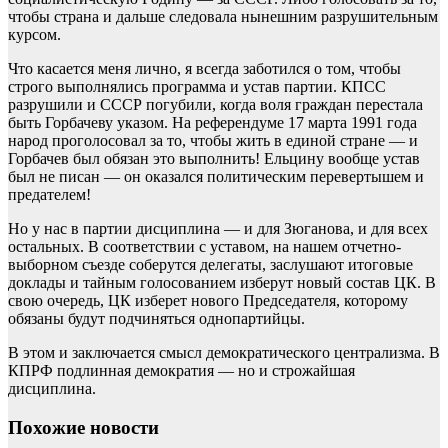
чтобы страна и дальше следовала нынешним разрушительным
курсом.
Что касается меня лично, я всегда заботился о том, чтобы
строго выполнялись программа и устав партии. КПСС
разрушили и СССР погубили, когда воля граждан перестала
быть Горбачеву указом. На референдуме 17 марта 1991 года
народ проголосовал за то, чтобы жить в единой стране — и
Горбачев был обязан это выполнить! Ельцину вообще устав
был не писан — он оказался политическим перевертышем и
предателем!
Но у нас в партии дисциплина — и для Зюганова, и для всех
остальных. В соответствии с уставом, на нашем отчетно-
выборном съезде соберутся делегаты, заслушают итоговые
доклады и тайным голосованием изберут новый состав ЦК. В
свою очередь, ЦК изберет нового Председателя, которому
обязаны будут подчиняться однопартийцы.
В этом и заключается смысл демократического централизма. В
КПРФ подлинная демократия — но и строжайшая
дисциплина.
Похожие новости