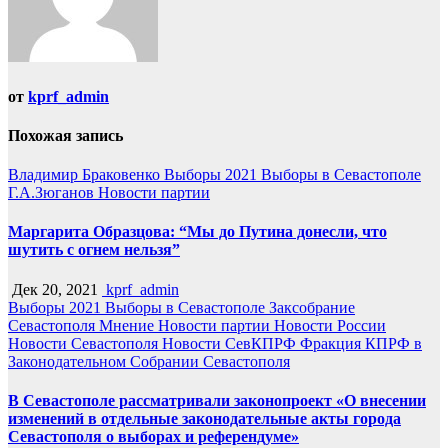
от
kprf_admin
Похожая запись
Владимир Браковенко
Выборы 2021
Выборы в Севастополе
Г.А.Зюганов
Новости партии
Маргарита Образцова: “Мы до Путина донесли, что
шутить с огнем нельзя”
Дек 20, 2021
kprf_admin
Выборы 2021
Выборы в Севастополе
Заксобрание
Севастополя
Мнение
Новости партии
Новости России
Новости Севастополя
Новости СевКПРФ
Фракция КПРФ в
Законодательном Собрании Севастополя
В Севастополе рассматривали законопроект «О внесении
изменений в отдельные законодательные акты города
Севастополя о выборах и референдуме»