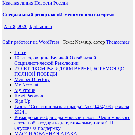
Красная линия
Новости России
Специальный репортаж «Изменимся или вымрем»
Авг 8, 2026
kprf_admin
Сайт работает на WordPress
|
Тема: Newsup, автор
Themeansar
Home
102-я годовщина Великой Октябрьской
Социалистической Революции
25 ЛЕТ ЛКСМ РФ: ИДЕЯМ ВЕРНЫ, БОРЕМСЯ ДО
ПОЛНОЙ ПОБЕДЫ!
Member Directory
My Account
My Profile
Reset Password
Sign Up
Газета “Севастопольская правда” №5 (1474) 09 февраля
2024 г
Командование бригады морской пехоты Черноморского
флота поблагодарило депутата-коммуниста С.П.
Обухова за поддержку
МАССИРОВАННАЯ АТАКА —