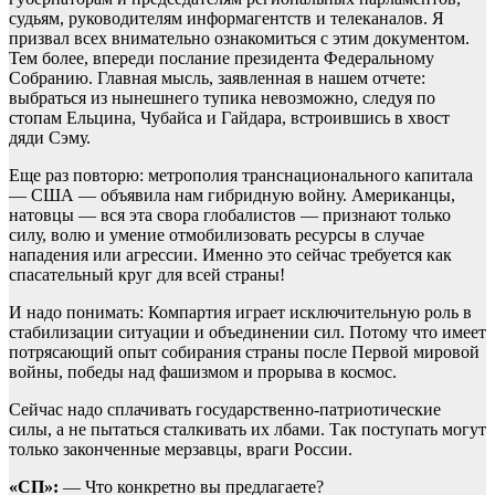
судьям, руководителям информагентств и телеканалов. Я
призвал всех внимательно ознакомиться с этим документом.
Тем более, впереди послание президента Федеральному
Собранию. Главная мысль, заявленная в нашем отчете:
выбраться из нынешнего тупика невозможно, следуя по
стопам Ельцина, Чубайса и Гайдара, встроившись в хвост
дяди Сэму.
Еще раз повторю: метрополия транснационального капитала
— США — объявила нам гибридную войну. Американцы,
натовцы — вся эта свора глобалистов — признают только
силу, волю и умение отмобилизовать ресурсы в случае
нападения или агрессии. Именно это сейчас требуется как
спасательный круг для всей страны!
И надо понимать: Компартия играет исключительную роль в
стабилизации ситуации и объединении сил. Потому что имеет
потрясающий опыт собирания страны после Первой мировой
войны, победы над фашизмом и прорыва в космос.
Сейчас надо сплачивать государственно-патриотические
силы, а не пытаться сталкивать их лбами. Так поступать могут
только законченные мерзавцы, враги России.
«СП»:
— Что конкретно вы предлагаете?