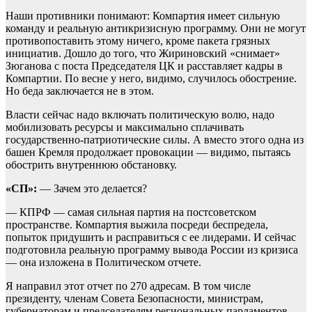
Наши противники понимают: Компартия имеет сильную
команду и реальную антикризисную программу. Они не могут
противопоставить этому ничего, кроме пакета грязных
инициатив. Дошло до того, что Жириновский «снимает»
Зюганова с поста Председателя ЦК и расставляет кадры в
Компартии. По весне у него, видимо, случилось обострение.
Но беда заключается не в этом.
Власти сейчас надо включать политическую волю, надо
мобилизовать ресурсы и максимально сплачивать
государственно-патриотические силы. А вместо этого одна из
башен Кремля продолжает провокации — видимо, пытаясь
обострить внутреннюю обстановку.
«СП»:
— Зачем это делается?
— КПРФ — самая сильная партия на постсоветском
пространстве. Компартия выжила посреди беспредела,
попыток придушить и расправиться с ее лидерами. И сейчас
подготовила реальную программу вывода России из кризиса
— она изложена в Политическом отчете.
Я направил этот отчет по 270 адресам. В том числе
президенту, членам Совета Безопасности, министрам,
губернаторам и председателям региональных парламентов,