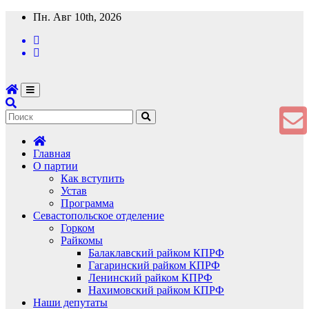
Перейти
Пн. Авг 10th, 2026
к
содержимому
Главная
О партии
Как вступить
Устав
Программа
Севастопольское отделение
Горком
Райкомы
Балаклавский райком КПРФ
Гагаринский райком КПРФ
Ленинский райком КПРФ
Нахимовский райком КПРФ
Наши депутаты