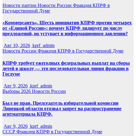
Новости партии
Новости России
Фракция КПРФ в
Государственной Думе
«Коммерсантъ». Шесть инициатив КПРФ против четырех
от «Единой России»: почему КПРФ лидирует по числу
предложений, но уступает в информационном давлении?
Авг 10, 2026
kprf_admin
Новости России
Фракция КПРФ в Государственной Думе
КПРФ требует ежегодных федеральных выплат на сборы
детей в школу — это последовательная линия фракции в
Госдуме
Авг 9, 2026
kprf_admin
Выборы 2026
Новости России
Был не прав. Председатель избирательной комиссии
Липецкой области отозвал запрет на распространение
агитматериала КПРФ.
Авг 9, 2026
kprf_admin
СССР
Фракция КПРФ в Государственной Думе