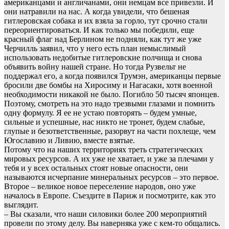
американцами и англичанами, они немцам все привезли. И
они натравили на нас. А когда увидели, что бешеная
гитлеровская собака и их взяла за горло, тут срочно стали
переориентироваться. И как только мы победили, еще
красный флаг над Берлином не подняли, как тут же уже
Черчилль заявил, что у него есть план немыслимый
использовать недобитые гитлеровские полчища и снова
объявить войну нашей стране. Но тогда Рузвельт не
поддержал его, а когда появился Трумэн, американцы первые
бросили две бомбы на Хиросиму и Нагасаки, хотя военной
необходимости никакой не было. Погибло 50 тысяч японцев.
Поэтому, смотреть на это надо трезвыми глазами и помнить
одну формулу. Я ее не устаю повторять – будем умные,
сильные и успешные, нас никто не тронет, будем слабые,
глупые и безответственные, разорвут на части похлеще, чем
Югославию и Ливию, вместе взятые.
Потому что на наших территориях треть стратегических
мировых ресурсов. А их уже не хватает, и уже за плечами у
тебя и у всех остальных стоят новые опасности, они
называются исчерпание минеральных ресурсов – это первое.
Второе – великое новое переселение народов, оно уже
началось в Европе. Съездите в Париж и посмотрите, как это
выглядит.
– Вы сказали, что наши силовики более 200 мероприятий
провели по этому делу. Вы наверняка уже с кем-то общались.