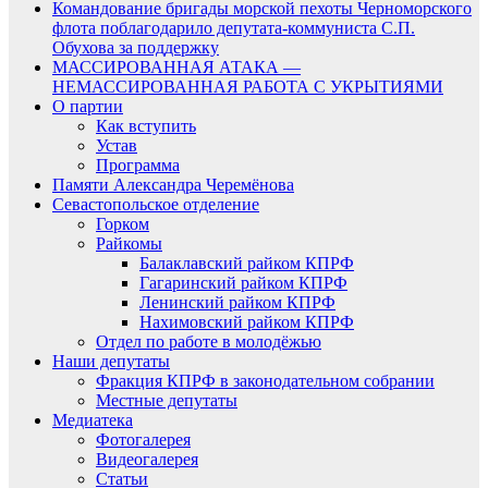
Командование бригады морской пехоты Черноморского
флота поблагодарило депутата-коммуниста С.П.
Обухова за поддержку
МАССИРОВАННАЯ АТАКА —
НЕМАССИРОВАННАЯ РАБОТА С УКРЫТИЯМИ
О партии
Как вступить
Устав
Программа
Памяти Александра Черемёнова
Севастопольское отделение
Горком
Райкомы
Балаклавский райком КПРФ
Гагаринский райком КПРФ
Ленинский райком КПРФ
Нахимовский райком КПРФ
Отдел по работе в молодёжью
Наши депутаты
Фракция КПРФ в законодательном собрании
Местные депутаты
Медиатека
Фотогалерея
Видеогалерея
Статьи