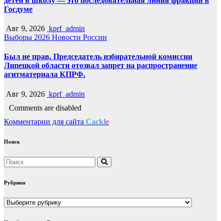
детей в школу — это последовательная линия фракции в
Госдуме
Авг 9, 2026
kprf_admin
Выборы 2026
Новости России
Был не прав. Председатель избирательной комиссии
Липецкой области отозвал запрет на распространение
агитматериала КПРФ.
Авг 9, 2026
kprf_admin
Comments are disabled
Комментарии для сайта
Cackl
e
Поиск
Рубрики
Рубрики