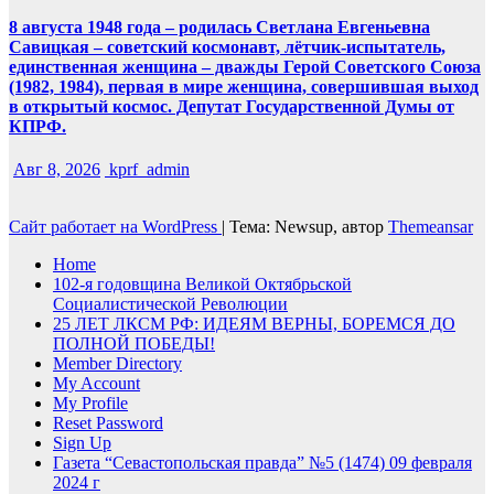
8 августа 1948 года – родилась Светлана Евгеньевна
Савицкая – советский космонавт, лётчик-испытатель,
единственная женщина – дважды Герой Советского Союза
(1982, 1984), первая в мире женщина, совершившая выход
в открытый космос. Депутат Государственной Думы от
КПРФ.
Авг 8, 2026
kprf_admin
Сайт работает на WordPress
|
Тема: Newsup, автор
Themeansar
Home
102-я годовщина Великой Октябрьской
Социалистической Революции
25 ЛЕТ ЛКСМ РФ: ИДЕЯМ ВЕРНЫ, БОРЕМСЯ ДО
ПОЛНОЙ ПОБЕДЫ!
Member Directory
My Account
My Profile
Reset Password
Sign Up
Газета “Севастопольская правда” №5 (1474) 09 февраля
2024 г