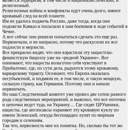
является терроризм, в том числе и националистический, и
религиозный.
Религиозные войны и конфликты идут очень долго, имеют
кровавый след на всей планете.
Им не удалось поджечь Россию, даже тогда, когда они
подожгли Кавказ и посылали к нам боевиков в ходе событий в
Чечне.
А вот сейчас они решили попытаться сделать это еще раз.
Нервничали, и не напрасно, потому что раскусили их все
подлости и мерзости.
Все прекрасно видят, что они взрастили эту нацистско-
фишистскую бациллу уже на «ридной Украине». Все
понимают, что нацисты вольготно себя чувствуют в
Прибалтике, где, по сути дела, радуются этому кровавому,
варварскому теракту. Осознают, что Европа оказалась
несубъектной, и подмяли ее, в том числе, и такую мощную,
сильную страну, как Германия. Поэтому они и начали
нервничать.
Но наш Следственный комитет уже провел две сотни разного
рода следственных мероприятий, и выяснил, что все ниточки
и цепочки ведут туда, на Украину… Где сидят ЦРУшники,
нацисты, где англосаксы охраняют эту кровавую куклу по
имени Зеленский, откуда беспощадно лупят по мирным
городам и селениям.
Так что, нервозность мне их понятна. Но, сколько бы тот же