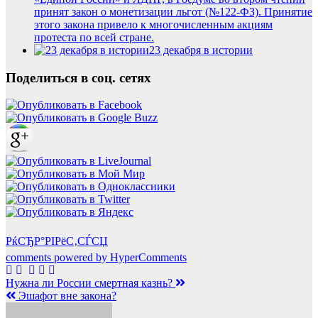
принят закон о монетизации льгот (№122-ФЗ). Принятие
этого закона привело к многочисленным акциям
протеста по всей стране.
23 декабря в истории
Поделиться в соц. сетях
РќСЂР°РІРёС‚СЃСЏ
comments powered by HyperComments
Навигация
Нужна ли России смертная казнь?
Эшафот вне закона?
по