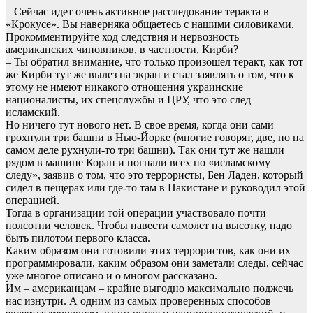
– Сейчас идет очень активное расследование теракта в
«Крокусе». Вы наверняка общаетесь с нашими силовиками.
Прокомментируйте ход следствия и нервозность
американских чиновников, в частности, Кирби?
– Ты обратил внимание, что только произошел теракт, как тот
же Кирби тут же вылез на экран и стал заявлять о том, что к
этому не имеют никакого отношения украинские
националисты, их спецслужбы и ЦРУ, что это след
исламский.
Но ничего тут нового нет. В свое время, когда они сами
грохнули три башни в Нью-Йорке (многие говорят, две, но на
самом деле рухнули-то три башни). Так они тут же нашли
рядом в машине Коран и погнали всех по «исламскому
следу», заявив о том, что это террористы, Бен Ладен, который
сидел в пещерах или где-то там в Пакистане и руководил этой
операцией.
Тогда в организации той операции участвовало почти
полсотни человек. Чтобы навести самолет на высотку, надо
быть пилотом первого класса.
Каким образом они готовили этих террористов, как они их
программировали, каким образом они заметали следы, сейчас
уже многое описано и о многом рассказано.
Им – американцам – крайне выгодно максимально поджечь
нас изнутри. А одним из самых проверенных способов