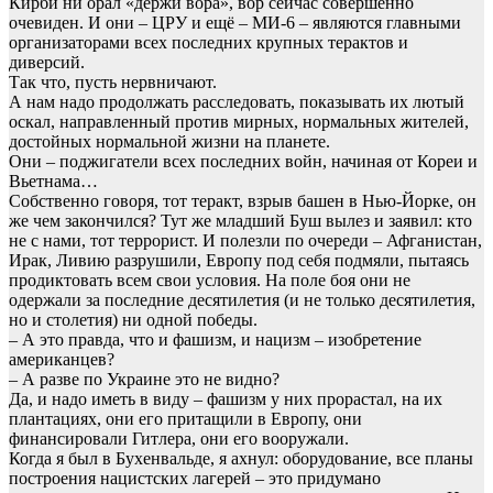
Кирби ни орал «держи вора», вор сейчас совершенно
очевиден. И они – ЦРУ и ещё – МИ-6 – являются главными
организаторами всех последних крупных терактов и
диверсий.
Так что, пусть нервничают.
А нам надо продолжать расследовать, показывать их лютый
оскал, направленный против мирных, нормальных жителей,
достойных нормальной жизни на планете.
Они – поджигатели всех последних войн, начиная от Кореи и
Вьетнама…
Собственно говоря, тот теракт, взрыв башен в Нью-Йорке, он
же чем закончился? Тут же младший Буш вылез и заявил: кто
не с нами, тот террорист. И полезли по очереди – Афганистан,
Ирак, Ливию разрушили, Европу под себя подмяли, пытаясь
продиктовать всем свои условия. На поле боя они не
одержали за последние десятилетия (и не только десятилетия,
но и столетия) ни одной победы.
– А это правда, что и фашизм, и нацизм – изобретение
американцев?
– А разве по Украине это не видно?
Да, и надо иметь в виду – фашизм у них прорастал, на их
плантациях, они его притащили в Европу, они
финансировали Гитлера, они его вооружали.
Когда я был в Бухенвальде, я ахнул: оборудование, все планы
построения нацистских лагерей – это придумано