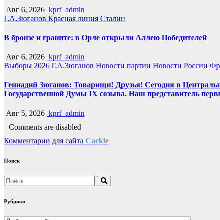
Авг 6, 2026
kprf_admin
Г.А.Зюганов
Красная линия
Сталин
В бронзе и граните: в Орле открыли Аллею Победителей
Авг 6, 2026
kprf_admin
Выборы 2026
Г.А.Зюганов
Новости партии
Новости России
Фр
Геннадий Зюганов: Товарищи! Друзья! Сегодня в Центральн
Государственной Думы IX созыва. Наш представитель перв
Авг 5, 2026
kprf_admin
Comments are disabled
Комментарии для сайта
Cackl
e
Поиск
Рубрики