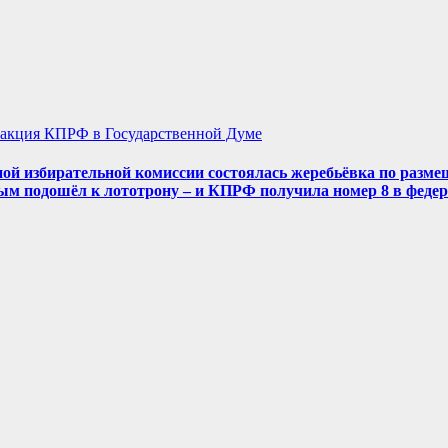
акция КПРФ в Государственной Думе
ой избирательной комиссии состоялась жеребьёвка по разме
ым подошёл к лототрону – и КПРФ получила номер 8 в феде