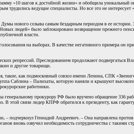
грамму «10 шагов к достойной жизни» и обобщила уникальный 
орым трудились ведущие специалисты. Но все это не интересуе
 Думы нового созыва самым бездарным периодом в ее истории. З
«Новых людей» было заблокировано возвращение прежнего пенси
 публичной власти.
голосования на выборах. В качестве негативного примера он при
еских репрессий. Преследованием продолжают подвергаться Вл
шкин и другие товарищи.
ия, такие, как подмосковный совхоз имени Ленина, СПК «Звени
руппа Саблина – Палихаты, которую наняли и крышуют высокопо
прокурорские работники.
мы генеральному прокурору РФ было вручено обращение 336 раб
ало. В этой связи лидер КПРФ обратился к президенту, как гар
ии, – подчеркнул Геннадий Андреевич. – Она направлена против
юганов вновь озвучил необходимость сотрудничества с такими ст