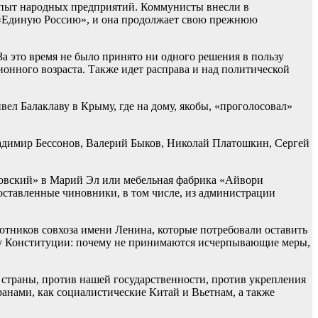
опыт народных предприятий. Коммунисты внесли в
т «Единую Россию», и она продолжает свою прежнюю
а это время не было принято ни одного решения в пользу
онного возраста. Также идет расправа и над политической
вел Балаклаву в Крыму, где на дому, якобы, «проголосовал»
адимир Бессонов, Валерий Быков, Николай Платошкин, Сергей
говский» в Марий Эл или мебельная фабрика «Айвори
ставленные чиновники, в том числе, из администрации
отников совхоза имени Ленина, которые потребовали оставить
анту Конституции: почему не принимаются исчерпывающие меры,
 страны, против нашей государственности, против укрепления
ранами, как социалистические Китай и Вьетнам, а также