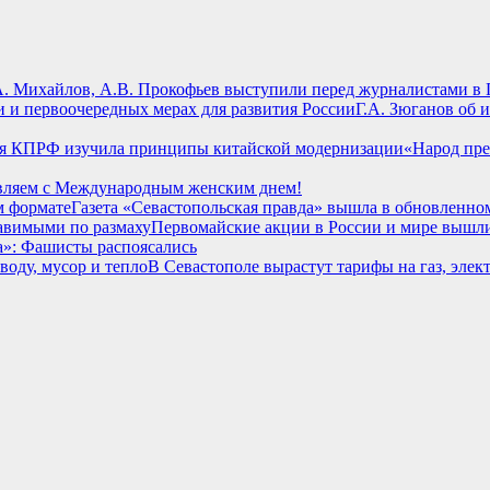
А. Михайлов, А.В. Прокофьев выступили перед журналистами в 
Г.А. Зюганов об 
«Народ пре
вляем с Международным женским днем!
Газета «Севастопольская правда» вышла в обновленно
Первомайские акции в России и мире вышл
а»: Фашисты распоясались
В Севастополе вырастут тарифы на газ, элект