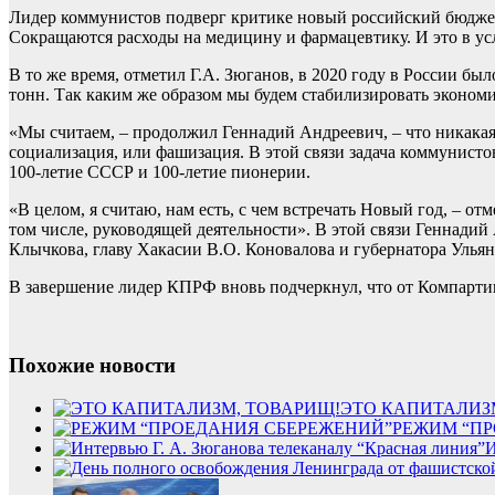
Лидер коммунистов подверг критике новый российский бюджет
Сокращаются расходы на медицину и фармацевтику. И это в у
В то же время, отметил Г.А. Зюганов, в 2020 году в России бы
тонн. Так каким же образом мы будем стабилизировать эконом
«Мы считаем, – продолжил Геннадий Андреевич, – что никакая
социализация, или фашизация. В этой связи задача коммунист
100-летие СССР и 100-летие пионерии.
«В целом, я считаю, нам есть, с чем встречать Новый год, – о
том числе, руководящей деятельности». В этой связи Геннади
Клычкова, главу Хакасии В.О. Коновалова и губернатора Улья
В завершение лидер КПРФ вновь подчеркнул, что от Компартии
Похожие новости
ЭТО КАПИТАЛИЗ
РЕЖИМ “П
И