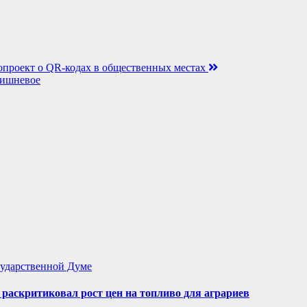
нопроект о QR-кодах в общественных местах
Вишневое
ударственной Думе
аскритиковал рост цен на топливо для аграриев