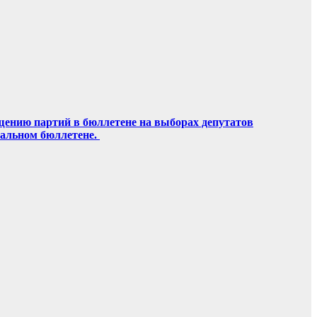
щению партий в бюллетене на выборах депутатов
ральном бюллетене.