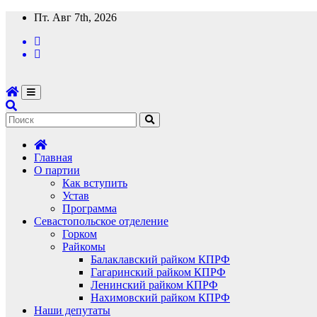
Перейти
Пт. Авг 7th, 2026
к
содержимому
Главная
О партии
Как вступить
Устав
Программа
Севастопольское отделение
Горком
Райкомы
Балаклавский райком КПРФ
Гагаринский райком КПРФ
Ленинский райком КПРФ
Нахимовский райком КПРФ
Наши депутаты