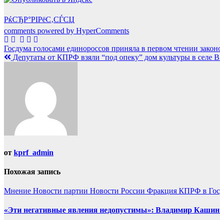
РќСЂР°РІРёС‚СЃСЏ
comments powered by HyperComments
Навигация
Госдума голосами единороссов приняла в первом чтении зако
Депутаты от КПРФ взяли “под опеку” дом культуры в селе 
по
записям
от
kprf_admin
Похожая запись
Мнение
Новости партии
Новости России
Фракция КПРФ в Гос
«Эти негативные явления недопустимы»: Владимир Кашин р