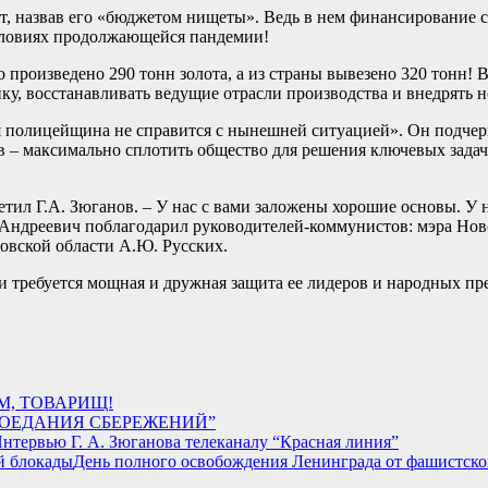
, назвав его «бюджетом нищеты». Ведь в нем финансирование с
словиях продолжающейся пандемии!
ло произведено 290 тонн золота, а из страны вывезено 320 тонн!
ику, восстанавливать ведущие отрасли производства и внедрять
 полицейщина не справится с нынешней ситуацией». Он подчеркну
ов – максимально сплотить общество для решения ключевых зада
тметил Г.А. Зюганов. – У нас с вами заложены хорошие основы. 
й Андреевич поблагодарил руководителей-коммунистов: мэра Нов
новской области А.Ю. Русских.
 требуется мощная и дружная защита ее лидеров и народных пр
М, ТОВАРИЩ!
РОЕДАНИЯ СБЕРЕЖЕНИЙ”
нтервью Г. А. Зюганова телеканалу “Красная линия”
День полного освобождения Ленинграда от фашистск