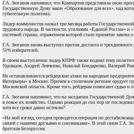
Г.А. Зюганов напомнил, что Компартия представила свою про
Государственную Думу закон «Образование для всех», над кот
губительную политику.
Лидер коммунистов назвал три месяца работы Государственной
трудового народа. В частности, усилиями «Единой России» и 
системой страны, отражением которой стало принятие закона о
Г.А. Зюганов вновь выступил против дистанта и трехдневного 
51% избирателей.
В своем выступлении лидер КПРФ также поднял тему политич
Удальцов, Андрей Левченко, Николай Бондаренко, Валерий Ра
Не останавливаются рейдерские атаки на народные предприят
Интерьеры» в Москве. Причем в столичном регионе орудует г
Московской области. Кроме того, рейдерам помогают судьи и 
Г.А. Зюганов напомнил, что на заседании Государственной Ду
в покое их хозяйство. Однако реакции до сих пор не последов
хотя все сроки давно истекли?
«На мой взгляд, сегодня проводится операция по дестабилизац
связей с нашими друзьями и союзниками». В этой связи Г.А. З
братская Белоруссия.