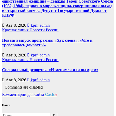
единственная женщина – дважды Герой Советского Союза
(1982, 1984), первая в мире женщина, совершившая выход
в открытый космос. Депутат Государственной Думы от
КПРФ.
Авг 8, 2026
kprf_admin
Красная линия
Новости России
Новый выпуск программы «Хук слева»: «Что и
требовалось доказать!»
Авг 8, 2026
kprf_admin
Красная линия
Новости России
Специальный репортаж «Изменимся или вымрем»
Авг 8, 2026
kprf_admin
Comments are disabled
Комментарии для сайта
Cackl
e
Поиск