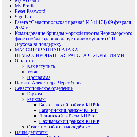
My Account
My Profile
Reset Password
Sign Up
Газета “Севастопольская правда” №5 (1474) 09 февраля
2024 г
Командование бригады морской пехоты Черноморского
флота поблагодарило депутата-коммуниста С.П.
Обухова за поддержку
МАССИРОВАННАЯ АТАКА —
НЕМАССИРОВАННАЯ РАБОТА С УКРЫТИЯМИ
О партии
Как вступить
Устав
Программа
Памяти Александра Черемёнова
Севастопольское отделение
Горком
Райкомы
Балаклавский райком КПРФ
Гагаринский райком КПРФ
Ленинский райком КПРФ
Нахимовский райком КПРФ
Отдел по работе в молодёжью
Наши депутаты