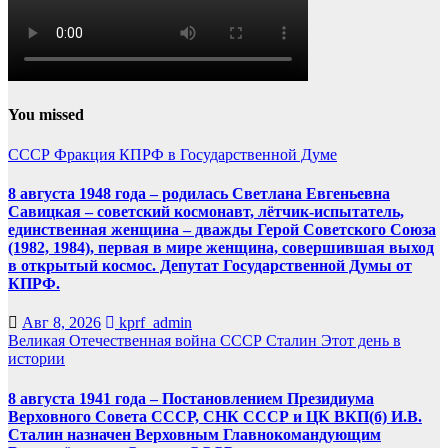
You missed
СССР
Фракция КПРФ в Государственной Думе
8 августа 1948 года – родилась Светлана Евгеньевна
Савицкая – советский космонавт, лётчик-испытатель,
единственная женщина – дважды Герой Советского Союза
(1982, 1984), первая в мире женщина, совершившая выход
в открытый космос. Депутат Государственной Думы от
КПРФ.
Авг 8, 2026
kprf_admin
Великая Отечественная война
СССР
Сталин
Этот день в
истории
8 августа 1941 года – Постановлением Президиума
Верховного Совета СССР, СНК СССР и ЦК ВКП(б) И.В.
Сталин назначен Верховным Главнокомандующим