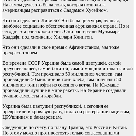
На самом деле, это была ложь, которая позволила
американцам расправиться с Саддамом Хусейном.
Что они сделали с Ливией? Это была цветущая, лучшая,
наиболее социально обеспеченная африканская страна. Но и
сегодня эта рана кровоточит. Они растерзали Муаммара
Каддафи под хихиканье Хиллари Клинтон.
Что они сделали в свое время с Афганистаном, мы тоже
прекрасно знаем.
Во времена СССР Украина была самой цветущей, самой
преуспевающей, самой богатой, самой мощной и талантливой
республикой. Там проживало 50 миллионов человек, там
производили 50 миллионов тонн хлеба, там получали 50
миллионов тонн нефти из союзного котла. На Южмаше
производили лучшие в мире ракеты. На Украине создавали
лучшие самолеты и корабли.
Украина была цветущей республикой, а сегодня ее
превратили в кровавую рану, отдав на растерзание нацистам,
ЦРУшникам и бандеровцам.
Следующие по счету, по плану Трампа, это Россия и Китай.
Но этому можно противостоять только согласованными