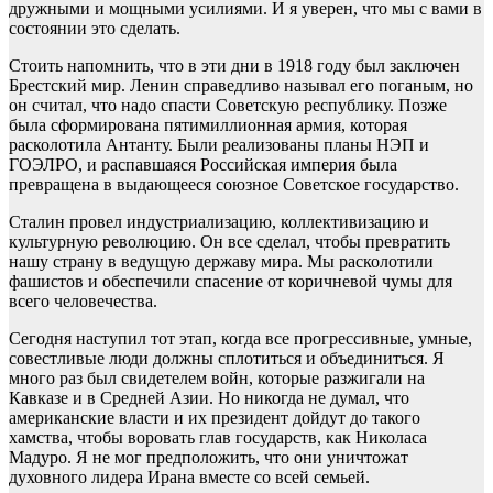
дружными и мощными усилиями. И я уверен, что мы с вами в
состоянии это сделать.
Стоить напомнить, что в эти дни в 1918 году был заключен
Брестский мир. Ленин справедливо называл его поганым, но
он считал, что надо спасти Советскую республику. Позже
была сформирована пятимиллионная армия, которая
расколотила Антанту. Были реализованы планы НЭП и
ГОЭЛРО, и распавшаяся Российская империя была
превращена в выдающееся союзное Советское государство.
Сталин провел индустриализацию, коллективизацию и
культурную революцию. Он все сделал, чтобы превратить
нашу страну в ведущую державу мира. Мы расколотили
фашистов и обеспечили спасение от коричневой чумы для
всего человечества.
Сегодня наступил тот этап, когда все прогрессивные, умные,
совестливые люди должны сплотиться и объединиться. Я
много раз был свидетелем войн, которые разжигали на
Кавказе и в Средней Азии. Но никогда не думал, что
американские власти и их президент дойдут до такого
хамства, чтобы воровать глав государств, как Николаса
Мадуро. Я не мог предположить, что они уничтожат
духовного лидера Ирана вместе со всей семьей.