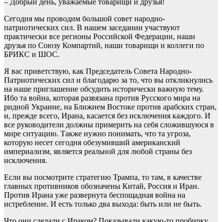
– Добрый день, уважаемые товарищи и друзья!
Сегодня мы проводим большой совет народно-
патриотических сил. В нашем заседании участвуют
практически все регионы Российской Федерации, наши
друзья по Союзу Компартий, наши товарищи и коллеги по
БРИКС и ШОС.
Я вас приветствую, как Председатель Совета Народно-
Патриотических сил и благодарю за то, что вы откликнулись
на наше приглашение обсудить исторически важную тему.
Ибо та война, которая развязана против Русского мира на
ридной Украине, на Ближнем Востоке против арабских стран,
и, прежде всего, Ирана, касается без исключения каждого. И
все руководители должны примерить на себя сложившуюся в
мире ситуацию. Также нужно понимать, что та угроза,
которую несет сегодня обезумивший американский
империализм, является реальной для любой страны без
исключения.
Если вы посмотрите стратегию Трампа, то там, в качестве
главных противников обозначены Китай, Россия и Иран.
Против Ирана уже развернута беспощадная война на
истребление. И есть только два выхода: быть или не быть.
Что они сделали с Ираком? Показывали какую-то пробирку.