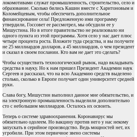
локомотивами служат промышленность, строительство, село и
образование. Сколько бились Кашин вместе с Харитоновым и
Коломейцевым, чтобы обеспечить дополнительное
финансирование села! Предложенную ими программу
утвердили, Госсовет ее рассмотрел, мы обсудили ее у
Мишустина. Но в итоге правительство не реализовало ни
одного пункта из этой программы. Хотя село у нас дает плюс
четыре процента роста. Вложите туда средства, и вы получите
не 25 миллиардов долларов, а 45 миллиардов, о чем президент
и сказал в своем послании. Кто вам не дает это сделать?
Чтобы осуществить технологический рывок, надо вкладывать
средства в науку. Но к нам пришел Президент Академии наук
Сергеев и рассказал, что на всю Академию средств выделено
столько, сколько в Европе получает один университет средней
руки.
Слава богу, Мишустин выполнил данное мне обязательство, и
на электронную промышленность выделили дополнительно
сто с небольшим миллиардов. Осталось их освоить.
Теперь о системе здравоохранения. Коронавирус мы
обязательно одолеем. Но вакцину против него у нас некому
запускать в серийное производство. Ведь мощностей нет, их
угробили. При этом первичное звено системы