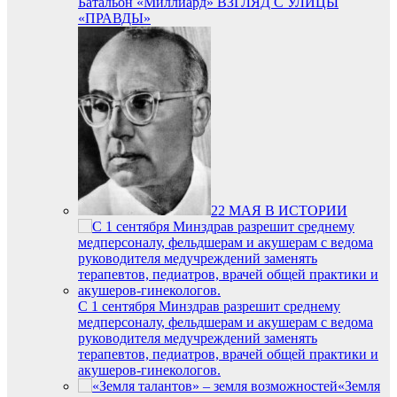
Батальон «Миллиард» ВЗГЛЯД С УЛИЦЫ
«ПРАВДЫ»
22 МАЯ В ИСТОРИИ
С 1 сентября Минздрав разрешит среднему
медперсоналу, фельдшерам и акушерам с ведома
руководителя медучреждений заменять
терапевтов, педиатров, врачей общей практики и
акушеров-гинекологов.
«Земля