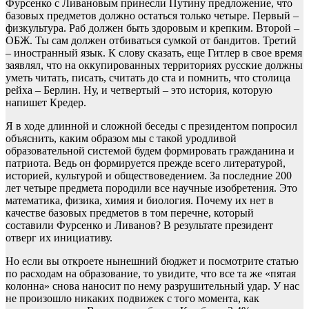
Фурсенко с Ливановым принесли Путину предложение, что
базовых предметов должно остаться только четыре. Первый –
физкультура. Раб должен быть здоровым и крепким. Второй –
ОБЖ. Ты сам должен отбиваться сумкой от бандитов. Третий
– иностранный язык. К слову сказать, еще Гитлер в свое время
заявлял, что на оккупированных территориях русские должны
уметь читать, писать, считать до ста и помнить, что столица
рейха – Берлин. Ну, и четвертый – это история, которую
напишет Кредер.
Я в ходе длинной и сложной беседы с президентом попросил
объяснить, каким образом мы с такой уродливой
образовательной системой будем формировать гражданина и
патриота. Ведь он формируется прежде всего литературой,
историей, культурой и обществоведением. За последние 200
лет четыре предмета породили все научные изобретения. Это
математика, физика, химия и биология. Почему их нет в
качестве базовых предметов в том перечне, который
составили Фурсенко и Ливанов? В результате президент
отверг их инициативу.
Но если вы откроете нынешний бюджет и посмотрите статью
по расходам на образование, то увидите, что все та же «пятая
колонна» снова наносит по нему разрушительный удар. У нас
не произошло никаких подвижек с того момента, как