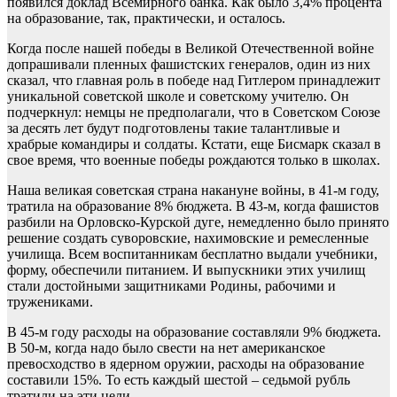
появился доклад Всемирного банка. Как было 3,4% процента
на образование, так, практически, и осталось.
Когда после нашей победы в Великой Отечественной войне
допрашивали пленных фашистских генералов, один из них
сказал, что главная роль в победе над Гитлером принадлежит
уникальной советской школе и советскому учителю. Он
подчеркнул: немцы не предполагали, что в Советском Союзе
за десять лет будут подготовлены такие талантливые и
храбрые командиры и солдаты. Кстати, еще Бисмарк сказал в
свое время, что военные победы рождаются только в школах.
Наша великая советская страна накануне войны, в 41-м году,
тратила на образование 8% бюджета. В 43-м, когда фашистов
разбили на Орловско-Курской дуге, немедленно было принято
решение создать суворовские, нахимовские и ремесленные
училища. Всем воспитанникам бесплатно выдали учебники,
форму, обеспечили питанием. И выпускники этих училищ
стали достойными защитниками Родины, рабочими и
тружениками.
В 45-м году расходы на образование составляли 9% бюджета.
В 50-м, когда надо было свести на нет американское
превосходство в ядерном оружии, расходы на образование
составили 15%. То есть каждый шестой – седьмой рубль
тратили на эти цели.