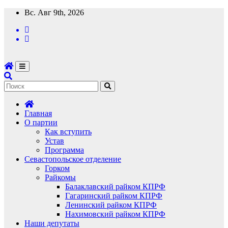
Перейти
Вс. Авг 9th, 2026
к
содержимому
Главная
О партии
Как вступить
Устав
Программа
Севастопольское отделение
Горком
Райкомы
Балаклавский райком КПРФ
Гагаринский райком КПРФ
Ленинский райком КПРФ
Нахимовский райком КПРФ
Наши депутаты