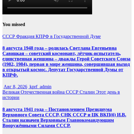
You missed
СССР
Фракция КПРФ в Государственной Думе
8 августа 1948 года – родилась Светлана Евгеньевна
Савицкая – советский космонавт, лётчик-испытатель,
единственная женщина – дважды Герой Советского Союза
(1982, 1984), первая в мире женщина, совершившая выход
в открытый космос. Депутат Государственной Думы от
КПРФ.
Авг 8, 2026
kprf_admin
Великая Отечественная война
СССР
Сталин
Этот день в
истории
8 августа 1941 года – Постановлением Президиума
Верховного Совета СССР, СНК СССР и ЦК ВКП(б) И.В.
Сталин назначен Верховным Главнокомандующим
Вооружёнными Силами СССР.