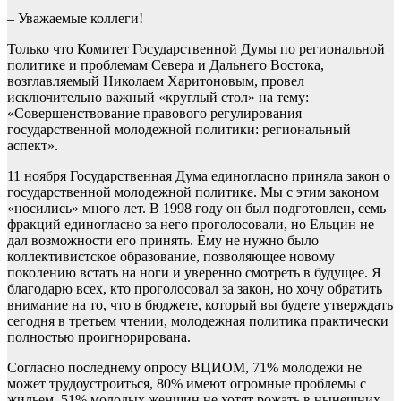
– Уважаемые коллеги!
Только что Комитет Государственной Думы по региональной
политике и проблемам Севера и Дальнего Востока,
возглавляемый Николаем Харитоновым, провел
исключительно важный «круглый стол» на тему:
«Совершенствование правового регулирования
государственной молодежной политики: региональный
аспект».
11 ноября Государственная Дума единогласно приняла закон о
государственной молодежной политике. Мы с этим законом
«носились» много лет. В 1998 году он был подготовлен, семь
фракций единогласно за него проголосовали, но Ельцин не
дал возможности его принять. Ему не нужно было
коллективистское образование, позволяющее новому
поколению встать на ноги и уверенно смотреть в будущее. Я
благодарю всех, кто проголосовал за закон, но хочу обратить
внимание на то, что в бюджете, который вы будете утверждать
сегодня в третьем чтении, молодежная политика практически
полностью проигнорирована.
Согласно последнему опросу ВЦИОМ, 71% молодежи не
может трудоустроиться, 80% имеют огромные проблемы с
жильем, 51% молодых женщин не хотят рожать в нынешних