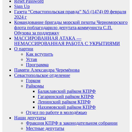
Reset Password
Sign Up
Газета “Севастопольская правда” №5 (1474) 09 февраля
2024 г
Командование бригады морской пехоты Черноморского
флота поблагодарило депутата-коммуниста С.П.
Обухова за поддержку
МАССИРОВАННАЯ АТАКА —
НЕМАССИРОВАННАЯ РАБОТА С УКРЫТИЯМИ
О партии
Как вступить
Устав
Программа
Памяти Александра Черемёнова
Севастопольское отделение
Горком
Райкомы
Балаклавский райком КПРФ
Гагаринский райком КПРФ
Ленинский райком КПРФ
Нахимовский райком КПРФ
Отдел по работе в молодёжью
Наши депутаты
Фракция КПРФ в законодательном собрании
Местные депутаты