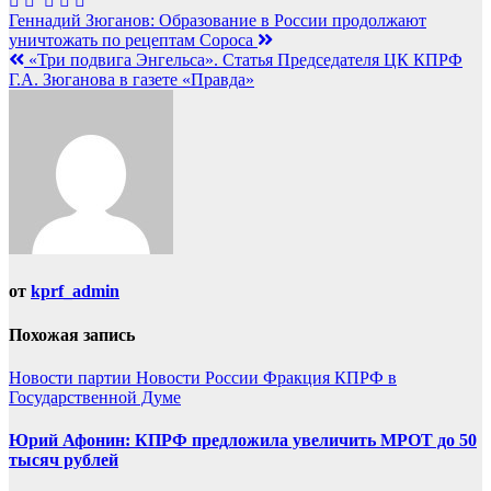
Навигация
Геннадий Зюганов: Образование в России продолжают
уничтожать по рецептам Сороса
по
«Три подвига Энгельса». Статья Председателя ЦК КПРФ
записям
Г.А. Зюганова в газете «Правда»
от
kprf_admin
Похожая запись
Новости партии
Новости России
Фракция КПРФ в
Государственной Думе
Юрий Афонин: КПРФ предложила увеличить МРОТ до 50
тысяч рублей