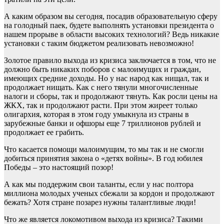
А каким образом вы сегодня, посадив образовательную сферу
на голодный паек, будете выполнять установки президента о
нашем прорыве в области высоких технологий? Ведь никакие
установки с таким бюджетом реализовать невозможно!
Золотое правило выхода из кризиса заключается в том, что не
должно быть никаких поборов с малоимущих и граждан,
имеющих средние доходы. Но у нас народ как нищал, так и
продолжает нищать. Как с него тянули многочисленные
налоги и сборы, так и продолжают тянуть. Как росли цены на
ЖКХ, так и продолжают расти. При этом жиреет только
олигархия, которая в этом году умыкнула из страны в
зарубежные банки и офшоры еще 7 триллионов рублей и
продолжает ее грабить.
Что касается помощи малоимущим, то мы так и не смогли
добиться принятия закона о «детях войны». В год юбилея
Победы – это настоящий позор!
А как мы поддержим свои таланты, если у нас полтора
миллиона молодых ученых сбежали за кордон и продолжают
бежать? Хотя стране позарез нужны талантливые люди!
Что же является локомотивом выхода из кризиса? Такими