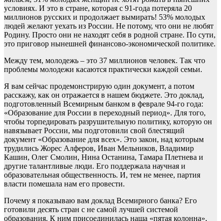
условиях. И это в стране, которая с 91-года потеряла 20
миллионов русских и продолжает вымирать! 53% молодых
людей желают уехать из России. Не потому, что они не любят
Родину. Просто они не находят себя в родной стране. По сути,
это приговор нынешней финансово-экономической политике.
Между тем, молодежь – это 37 миллионов человек. Так что
проблемы молодежи касаются практически каждой семьи.
Я вам сейчас продемонстрирую один документ, а потом
расскажу, как он отражается в нашем бюджете. Это доклад,
подготовленный Всемирным банком в феврале 94-го года:
«Образование для России в переходный период». Для того,
чтобы торпедировать разрушительную политику, которую он
навязывает России, мы подготовили свой блестящий
документ «Образование для всех». Это закон, над которым
трудились Жорес Алферов, Иван Мельников, Владимир
Кашин, Олег Смолин, Нина Останина, Тамара Плетнева и
другие талантливые люди. Его поддержала научная и
образовательная общественность. И, тем не менее, партия
власти помешала нам его провести.
Почему я показываю вам доклад Всемирного банка? Его
готовили десять стран с не самой лучшей системой
образования. К ним присоединилась наша «пятая колонна»,