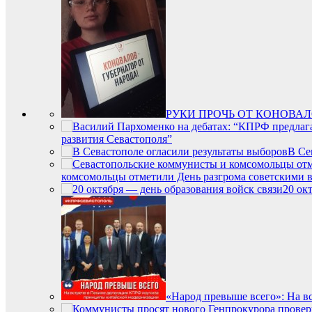
РУКИ ПРОЧЬ ОТ КОНОВАЛ
развития Севастополя”
В Се
комсомольцы отметили День разгрома советскими 
20 ок
«Народ превыше всего»: На в