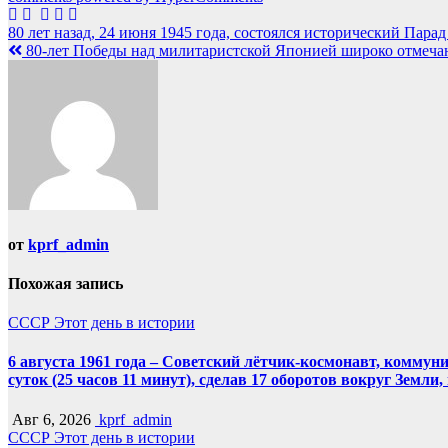
Навигация
80 лет назад, 24 июня 1945 года, состоялся исторический Пар
80-лет Победы над милитаристской Японией широко отмечаю
по
записям
от
kprf_admin
Похожая запись
СССР
Этот день в истории
6 августа 1961 года – Советский лётчик-космонавт, комму
суток (25 часов 11 минут), сделав 17 оборотов вокруг Земли
Авг 6, 2026
kprf_admin
СССР
Этот день в истории