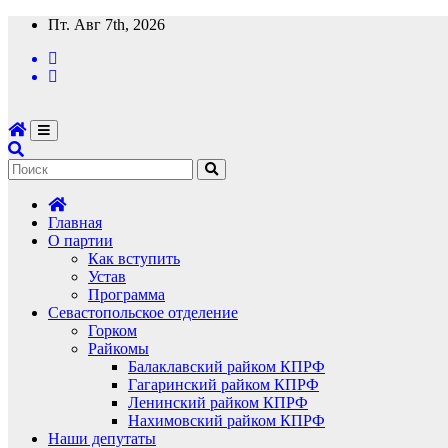
Перейти
Пт. Авг 7th, 2026
к
содержимому
Главная
О партии
Как вступить
Устав
Программа
Севастопольское отделение
Горком
Райкомы
Балаклавский райком КПРФ
Гагаринский райком КПРФ
Ленинский райком КПРФ
Нахимовский райком КПРФ
Наши депутаты