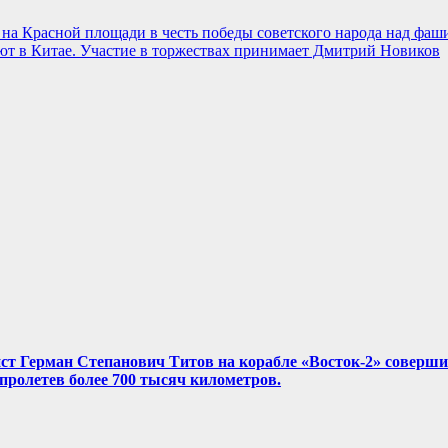
ад на Красной площади в честь победы советского народа над ф
т в Китае. Участие в торжествах принимает Дмитрий Новиков
нист Герман Степанович Титов на корабле «Восток-2» соверш
, пролетев более 700 тысяч километров.