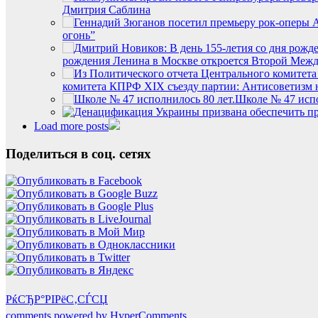
Дмитрия Саблина
огонь”
рождения Ленина в Москве откроется Второй Меж
комитета КПРФ XIX съезду партии: Антисоветизм н
Школе № 47 испо
Load more posts
Поделиться в соц. сетях
РќСЂР°РІРёС‚СЃСЏ
comments powered by HyperComments