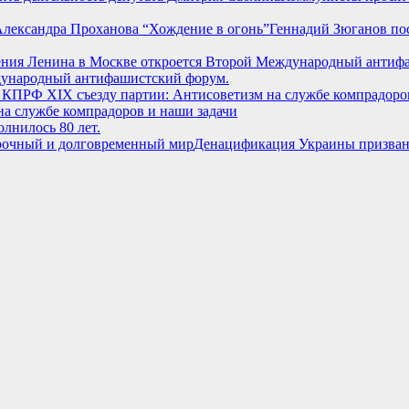
Геннадий Зюганов по
дународный антифашистский форум.
а службе компрадоров и наши задачи
лнилось 80 лет.
Денацификация Украины призван