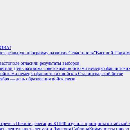
ОВА!
Василий Пархоме
вастополе огласили результаты выборов
войсками немецко-фашистских войск в Сталинградской битве
тября — день образования войск связи
стрече в Пекине делегация КПРФ изучила принципы китайской
Коммунисты просят 