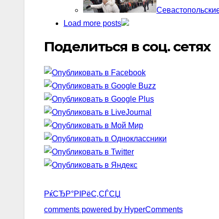
Севастопольски
Load more posts
Поделиться в соц. сетях
РќСЂР°РІРёС‚СЃСЏ
comments powered by HyperComments