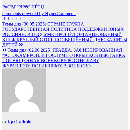
РќСЂР°РІРёС‚СЃСЏ
comments powered by HyperComments
Навигация
Темы дня (30.05.2025) СТРАНЕ НУЖНА
ГОСУДАРСТВЕННАЯ ПОЛИТИКА ПОДДЕРЖКИ ЮНЫХ
по
РОССИЯН. В ГОСДУМЕ ПРОШЁЛ ОРГАНИЗОВАННЫЙ
записям
КПРФ КРУГЛЫЙ СТОЛ, ПОСВЯЩЁННЫЙ ДНЮ ЗАЩИТЫ
ДЕТЕЙ
Темы дня (02.06.2025) ПРАВДА, ЗАФИКСИРОВАННАЯ
ФОТОКАМЕРОЙ. В ГОСДУМЕ ОТКРЫЛАСЬ ВЫСТАВКА,
ПОСВЯЩЁННАЯ ВОЕНКОРУ РОСТИСЛАВУ
ЖУРАВЛЁВУ, ПОГИБШЕМУ В ЗОНЕ СВО
от
kprf_admin