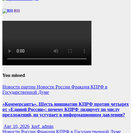
RSS
You missed
Новости партии
Новости России
Фракция КПРФ в
Государственной Думе
«Коммерсантъ». Шесть инициатив КПРФ против четырех
от «Единой России»: почему КПРФ лидирует по числу
предложений, но уступает в информационном давлении?
Авг 10, 2026
kprf_admin
Новости России
Фракция КПРФ в Государственной Думе