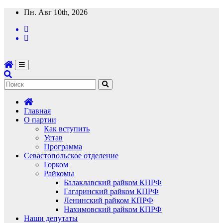
Перейти
Пн. Авг 10th, 2026
к
содержимому
Главная
О партии
Как вступить
Устав
Программа
Севастопольское отделение
Горком
Райкомы
Балаклавский райком КПРФ
Гагаринский райком КПРФ
Ленинский райком КПРФ
Нахимовский райком КПРФ
Наши депутаты