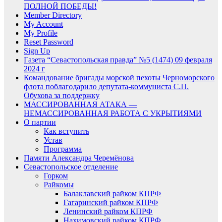
ПОЛНОЙ ПОБЕДЫ!
Member Directory
My Account
My Profile
Reset Password
Sign Up
Газета “Севастопольская правда” №5 (1474) 09 февраля
2024 г
Командование бригады морской пехоты Черноморского
флота поблагодарило депутата-коммуниста С.П.
Обухова за поддержку
МАССИРОВАННАЯ АТАКА —
НЕМАССИРОВАННАЯ РАБОТА С УКРЫТИЯМИ
О партии
Как вступить
Устав
Программа
Памяти Александра Черемёнова
Севастопольское отделение
Горком
Райкомы
Балаклавский райком КПРФ
Гагаринский райком КПРФ
Ленинский райком КПРФ
Нахимовский райком КПРФ