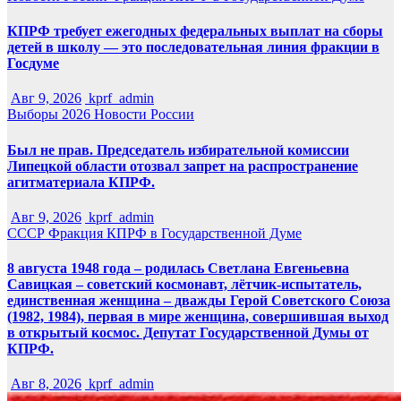
КПРФ требует ежегодных федеральных выплат на сборы
детей в школу — это последовательная линия фракции в
Госдуме
Авг 9, 2026
kprf_admin
Выборы 2026
Новости России
Был не прав. Председатель избирательной комиссии
Липецкой области отозвал запрет на распространение
агитматериала КПРФ.
Авг 9, 2026
kprf_admin
СССР
Фракция КПРФ в Государственной Думе
8 августа 1948 года – родилась Светлана Евгеньевна
Савицкая – советский космонавт, лётчик-испытатель,
единственная женщина – дважды Герой Советского Союза
(1982, 1984), первая в мире женщина, совершившая выход
в открытый космос. Депутат Государственной Думы от
КПРФ.
Авг 8, 2026
kprf_admin