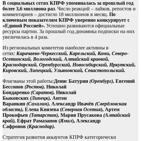
В социальных сетях КПРФ упоминалась за прошлый год
более 3,6 миллиона раз
. Число реакций – лайков, репостов и
комментариев – достигло 18 миллионов в месяц.
По
ключевым показателям КПРФ уверенно конкурирует с
«Единой Россией».
Успешно развиваются официальные
ресурсы партии. За прошлый год динамика подписки на них
увеличилась в 4 раза.
Из региональных комитетов наиболее активны в
сетях:
Карачаево-Черкесский, Карельский, Коми, Северо-
Осетинский, Вологодский, Алтайский краевой,
Краснодарский, Оренбургский, Новосибирский, Иркутский,
Кировский, Липецкий, Ульяновский, Севастопольский.
Флагманы этой работы:
Денис Батурин
(Оренбург),
Евгений
Бессонов
(Ростов),
Николай
Бондаренко
(Саратов),
Николай
Быковских
(Липецк),
Антон
Варанкин
(Сахалин),
Александр Ивачёв
(Свердловская
область),
Елена Князева (
Северная Осетия
), Артем
Прокофьев
(Татарстан),
Мария Прусакова
(Алтайский
край),
Ефрат Рамазанов (
Ямал
), Александр
Сафронов
(Краснодар).
Стратегия развития аккаунтов КПРФ категорически