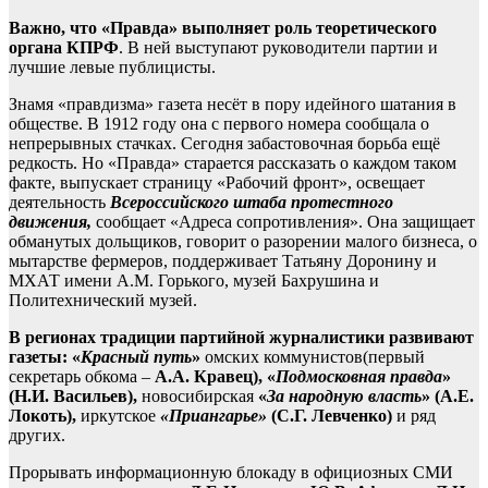
Важно, что «Правда» выполняет роль
теоретического
органа КПРФ
. В ней выступают руководители партии и
лучшие левые публицисты.
Знамя «правдизма» газета несёт в пору идейного шатания в
обществе. В 1912 году она с первого номера сообщала о
непрерывных стачках. Сегодня забастовочная борьба ещё
редкость. Но «Правда» старается рассказать о каждом таком
факте, выпускает страницу «Рабочий фронт», освещает
деятельность
Всероссийского штаба протестного
движения,
сообщает «Адреса сопротивления». Она защищает
обманутых дольщиков, говорит о разорении малого бизнеса, о
мытарстве фермеров, поддерживает Татьяну Доронину и
МХАТ имени А.М. Горького, музей Бахрушина и
Политехнический музей.
В регионах традиции партийной журналистики развивают
газеты: «
Красный путь
»
омских коммунистов(первый
секретарь обкома –
А.А. Кравец), «
Подмосковная правда
»
(Н.И. Васильев),
новосибирская
«
За народную власть
» (А.Е.
Локоть),
иркутское
«Приангарье»
(С.Г. Левченко)
и ряд
других.
Прорывать информационную блокаду в официозных СМИ