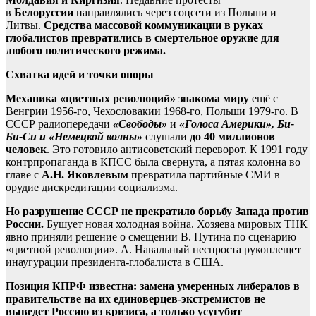
в
Белоруссии
направлялись через соцсети из Польши и
Литвы.
Средства массовой коммуникации в руках
глобалистов превратились в смертельное оружие для
любого политического режима.
Схватка идей и точки опоры
Механика «цветных революций» знакома миру
ещё с
Венгрии 1956-го, Чехословакии 1968-го, Польши 1979-го. В
СССР радиопередачи
«Свободы»
и
«Голоса Америки», Би-
Би-Си и «Немецкой волны»
слушали
до 40 миллионов
человек
. Это готовило антисоветский переворот. К 1991 году
контрпропаганда в КПСС была свернута, а пятая колонна во
главе с
А.Н. Яковлевым
превратила партийные СМИ в
орудие дискредитации социализма.
Но разрушение СССР не прекратило борьбу Запада против
России.
Бушует новая холодная война. Хозяева мировых ТНК
явно приняли решение о смещении В. Путина по сценарию
«цветной революции». А. Навальный неспроста рукоплещет
инаугурации президента-глобалиста в США.
Позиция КПРФ известна: замена умеренных либералов в
правительстве на их единоверцев-экстремистов не
выведет Россию из кризиса, а только усугубит