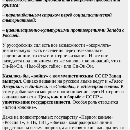
кризиса;
– параноидальным страхом перед социалистической
альтернативой;
– цивилизационно-культурными противоречиями Запада с
Россией.
У русофобских сил есть все возможности «окормлять»
значительную часть населения через телеканалы и
радиостанции, газеты и интернет-издания. И все они
находятся под влиянием тех же мировых корпораций, что и
Эн-Би-Си, «Нью-Йорк таймс» или Си-Эн-Эн.
Казалось бы, «войну» с коммунистическим СССР Запад
выиграл.
Однако вещание на русском языке ведут и
«Голос
Америки»,
и
Би-би-си,
и
«Свобода»,
и
«Немецкая волна».
К
этому добавляется мощное проникновение через Интернет и
социальные сети.
Цель, как и в борьбе с СССР –
уничтожение государственности.
Особая роль отводится
«пятой колонне».
Даже на подконтрольных государству «Первом канале»,
«Россия 1», НТВ, ТВЦ, «Звезда» компрадорская линия
представлена весьма широко, а антисоветские выпады звучат