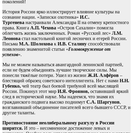
поколений!
История России ярко иллюстрирует влияние культуры на
сознание нации. «Записки охотника»
И.С.
Тургенева
настраивали Александра II на отмену крепостного
права. Книга
А.П. Чехова
«Остров Сахалин» помогла
облегчить жизнь заключенных. Роман «Русский лес»
Л.М.
Леонова
стал настольной книгой лесничих и егерей России.
Письма
М.А. Шолохова
к
И.В. Сталину
способствовали
появлению знаменитой статьи «
Головокружение от
успехов
».
Мы не можем называться авангардной ленинской партией,
если не будем объединять лучшие творческие силы. Мы
понесли тяжёлые потери. Ушел из жизни
Ж.И. Алфёров
–
блестящий образец советского интеллигента. Нет с нами
Н.Н.
Губенко,
чей театр был боевой трибуной всей мыслящей
России. Покинул этот мир
И.Я. Фроянов,
оставивший яркий
след в исторической науке. Мы надеемся, что знамя их
гражданского подвига высоко поднимут
С.А. Шаргунов
,
возглавивший объединение писателей всего бывшего СССР, и
другие таланты.
Противостояние неолиберальному разгулу в России
ширится.
И это – несомненное достижение левых и