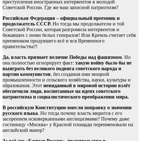
преступления иностранных интервентов в молодой
Советской России. Где же ваш записной патриотизм?
Российская Федерация – официальный преемник и
продолжатель СССР.
Но тогда мы продолжатели и той
Советской России, которая разгромила интервентов и
бежавших с ними белых генералов! Или Кремль считает себя
преемником продувшего всё и вся Временного
правительства?!
Да, власть признает величие Победы над фашизмом
. Но
она полностью игнорирует факт:
такую войну было бы не
выиграть без великого подвига советского народа и
партии коммунистов
, без создания ими мощной
промышленности и сельского хозяйства, науки, культуры и
образования. Этот
невиданный в мировой истории взлёт
обеспечили люди, воспитанные на идеях советского
патриотизма и социалистического преображения мира.
В российскую Конституцию внесли поправку о значении
русского языка
. Но тогда почему власть мирится с его
засорением исковерканными англицизмами? Почему даже
гостиницу «Москва» у Красной площади переименовали на
английский манер?
За всё это «Единая Россия», правительство и