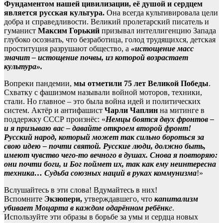
Фундаментом нашей цивилизации, её душой и сердцем
является русская культура.
Она всегда культивировала цели
добра и справедливости. Великий пролетарский писатель и
гуманист
Максим Горький
призывал интеллигенцию Запада
глубоко осознать, что безработица, голод трудящихся, детская
проституция разрушают общество, а
«истощение масс
значит – истощение почвы, из которой возрастает
культура».
Вопреки пандемии,
мы отметили 75 лет Великой Победы
.
Схватку с фашизмом называли войной моторов, техники,
стали. Но главное – это была война идей и политических
систем. Актёр и антифашист
Чарли Чаплин
на митинге в
поддержку СССР произнёс: «
Немцы боятся двух фронтов –
и я призываю вас – давайте откроем второй фронт!
Русский народ, который может так сильно бороться за
свою идею – почти святой. Русские люди, должно быть,
имеют чувство чего-то вечного в душах. Снова я повторяю:
они почти боги, и Бог поймет их, так как ему неинтересна
техника… Судьба союзных наций в руках коммунизма
!»
Вслушайтесь в эти слова! Вдумайтесь в них!
Вспомните
Экзюпери,
утверждавшего, что
капитализм
убивает Моцарта в каждом одарённом ребёнк
е
.
Используйте эти образы в борьбе за умы и сердца новых