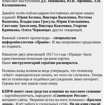
помогают выступления
Д.Г. Новикова, Ю.В. Афонина, Л.И.
Калашникова
.
Давайте особо поблагодарим постоянных авторов наших
изданий:
Юрия Белова, Виктора Василенко, Рустема
Вахитова, Владислава Гросула, Юрия Емельянова,
Светлану Замлелову, Виктора Кожемяко, Георгия
Крючкова, Олега Черковца
и других товарищей.
Важный элемент пропаганды –
спецвыпуски
информбюллетеня «
Правда
»
. И мы непременно продолжим
их издавать.
Накануне двух революций 1917-го года «Правда» была
единственным печатным органом партии.
Ныне
инструментарий серьёзно расширился.
Полвека назад возникла мода утверждать, что телевизор
«убьёт» периодическую печать, но этого не случилось. Теперь
место телевизора в подобных рассуждениях занял интернет.
Однако все они нашли свою нишу.
КПРФ имеет свои средства влияния на массовое сознание
–
партийнуюпечать, народную
«Советскую Россию
»,
интернет-сайты. Уверенно встал на ноги телеканал «
Красная
линия
». Идёт работа в социальных сетях.
Но ни один способ