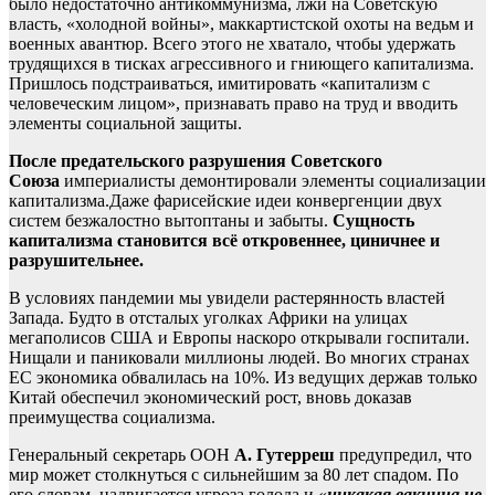
было недостаточно антикоммунизма, лжи на Советскую
власть, «холодной войны», маккартистской охоты на ведьм и
военных авантюр. Всего этого не хватало, чтобы удержать
трудящихся в тисках агрессивного и гниющего капитализма.
Пришлось подстраиваться, имитировать «капитализм с
человеческим лицом», признавать право на труд и вводить
элементы социальной защиты.
После предательского разрушения Советского
Союза
империалисты демонтировали элементы социализации
капитализма.Даже фарисейские идеи конвергенции двух
систем безжалостно вытоптаны и забыты.
Сущность
капитализма становится всё откровеннее, циничнее и
разрушительнее.
В условиях пандемии мы увидели растерянность властей
Запада. Будто в отсталых уголках Африки на улицах
мегаполисов США и Европы наскоро открывали госпитали.
Нищали и паниковали миллионы людей. Во многих странах
ЕС экономика обвалилась на 10%. Из ведущих держав только
Китай обеспечил экономический рост, вновь доказав
преимущества социализма.
Генеральный секретарь ООН
А. Гутерреш
предупредил, что
мир может столкнуться c сильнейшим за 80 лет спадом. По
его словам, надвигается угроза голода и «
никакая вакцина не