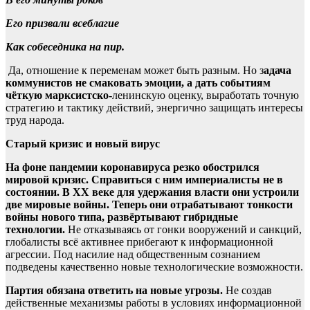
Его призвали всеблагие
Как собеседника на пир.
Да, отношение к переменам может быть разным. Но з
адача
коммунистов не смаковать эмоции, а дать событиям
чёткую марксистско-
ленинскую оценку, выработать точную
стратегию и тактику действий, энергично защищать интересы
труд народа.
Старый кризис и новый вирус
На фоне пандемии коронавируса резко обострился
мировой кризис. Справиться с ним империалисты не в
состоянии. В ХХ веке для удержания власти они устроили
две мировые войны. Теперь они отрабатывают тонкости
войны нового типа, развёртывают гибридные
технологии.
Не отказываясь от гонки вооружений и санкций,
глобалисты всё активнее прибегают к информационной
агрессии. Под насилие над общественным сознанием
подведены качественно новые технологические возможности.
Партия обязана ответить на новые угрозы.
Не создав
действенные механизмы работы в условиях информационной