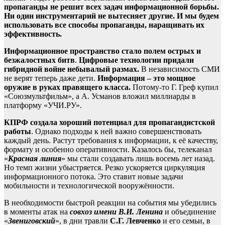
пропаганды не решит всех задач информационной борьбы.
Ни один инструментарий не вытесняет другие. И мы будем
использовать все способы пропаганды, наращивать их
эффективность.
Информационное пространство стало полем острых и
безжалостных битв
.
Цифровые технологии придали
гибридной войне небывалый размах.
В независимость СМИ
не верят теперь даже дети.
Информация – это мощное
оружие в руках правящего класса.
Потому-то Г. Греф купил
«Союзмультфильм», а А. Усманов вложил миллиарды в
платформу «УЧИ.РУ».
КПРФ создала хороший потенциал для пропагандистской
работы
. Однако подходы к ней важно совершенствовать
каждый день. Растут требования к информации, к её качеству,
формату и особенно оперативности. Казалось бы, телеканал
«
Красная линия
» мы стали создавать лишь восемь лет назад.
Но темп жизни убыстряется. Резко ускоряется циркуляция
информационного потока. Это ставит новые задачи
мобильности и технологической вооружённости.
В необходимости быстрой реакции на события мы убедились
в моменты атак на
совхоз имени В.И. Ленина
и объединение
«
Звениговский
», в дни травли
С.Г. Левченко
и его семьи, в