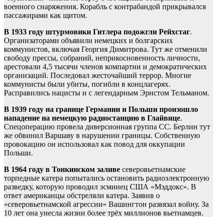
военного снаряжения. Корабль с контрабандой прикрывался
пассажирами как щитом.
В 1933 году штурмовики Гитлера подожгли Рейхстаг
.
Организаторами объявили немецких и болгарских
коммунистов, включая Георгия Димитрова. Тут же отменили
свободу прессы, собраний, неприкосновенность личности,
арестовали 4,5 тысячи членов компартии и демократических
организаций. Последовал жесточайший террор. Многие
коммунисты были убиты, погибли в концлагерях.
Расправились нацисты и с легендарным Эрнстом Тельманом.
В 1939 году на границе Германии и Польши произошло
нападение на немецкую радиостанцию в Глайвице
.
Спецоперацию провела диверсионная группа СС. Берлин тут
же обвинил Варшаву в нарушении границы. Собственную
провокацию он использовал как повод для оккупации
Польши.
В 1964 году в Тонкинском заливе
северовьетнамские
торпедные катера попытались остановить радиоэлектронную
разведку, которую проводил эсминец США «Мэддокс». В
ответ американцы обстреляли катера. Заявив о
«северовьетнамской агрессии» Вашингтон развязал войну. За
10 лет она унесла жизни более трёх миллионов вьетнамцев.