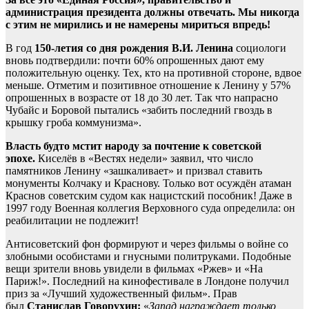
администрация президента должны отвечать. Мы никогда
с этим не мирились и не намерены мириться впредь!
В год
150-летия со дня рождения В.И. Ленина
социологи
вновь подтвердили: почти 60% опрошенных дают ему
положительную оценку. Тех, кто на противной стороне, вдвое
меньше. Отметим и позитивное отношение к Ленину у 57%
опрошенных в возрасте от 18 до 30 лет. Так что напрасно
Чубайс и Боровой пытались «забить последний гвоздь в
крышку гроба коммунизма».
Власть будто мстит народу за почтение к советской
эпохе.
Киселёв в «Вестях недели» заявил, что число
памятников Ленину «зашкаливает» и призвал ставить
монументы Колчаку и Краснову. Только вот осуждён атаман
Краснов советским судом как нацистский пособник! Даже в
1997 году Военная коллегия Верховного суда определила: он
реабилитации не подлежит!
Антисоветский фон формируют и через фильмы о войне со
злобными особистами и гнусными политруками. Подобные
вещи зрители вновь увидели в фильмах «Ржев» и «На
Париж!». Последний на кинофестивале в Лондоне получил
приз за «Лучший художественный фильм». Прав
был
Станислав Говорухин:
«
Запад награждает только