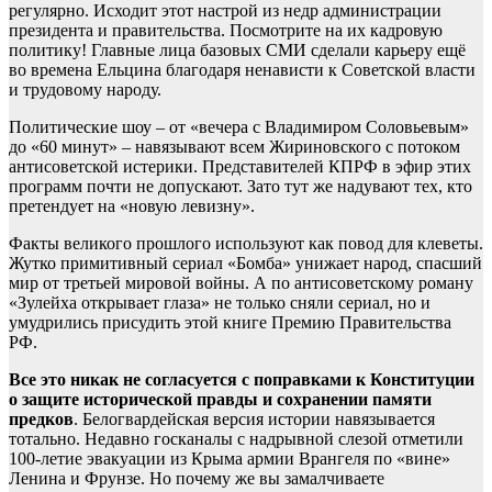
регулярно. Исходит этот настрой из недр администрации
президента и правительства. Посмотрите на их кадровую
политику! Главные лица базовых СМИ сделали карьеру ещё
во времена Ельцина благодаря ненависти к Советской власти
и трудовому народу.
Политические шоу – от «вечера с Владимиром Соловьевым»
до «60 минут» – навязывают всем Жириновского с потоком
антисоветской истерики. Представителей КПРФ в эфир этих
программ почти не допускают. Зато тут же надувают тех, кто
претендует на «новую левизну».
Факты великого прошлого используют как повод для клеветы.
Жутко примитивный сериал «Бомба» унижает народ, спасший
мир от третьей мировой войны. А по антисоветскому роману
«Зулейха открывает глаза» не только сняли сериал, но и
умудрились присудить этой книге Премию Правительства
РФ.
Все это никак не согласуется с поправками к Конституции
о защите исторической правды и сохранении памяти
предков
. Белогвардейская версия истории навязывается
тотально. Недавно госканалы с надрывной слезой отметили
100-летие эвакуации из Крыма армии Врангеля по «вине»
Ленина и Фрунзе. Но почему же вы замалчиваете