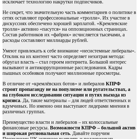
исключает технологию накрутки подписчиков.
Не секрет, что значительную часть комментариев о политике в
сетях оставляют профессиональные «тролли». Их участие в
дискуссиях обеспечено хорошей зарплатой. «Кремлевские
тролли» активно «пасутся» на оппозиционных страницах.
Состав работников их «фабрик» исчисляется тысячами, а
расходы составляют миллиарды рублей.
Умеют привлекать к себе внимание «несистемные либералы».
Отклик на их контент часто определяет нехитрая метода:
обругал власть – стал героем интернета. Большой интерес
вызывают и антикоррупционные расследования. Кадры
пышных особняков получают миллионные просмотры.
В отличие от «кремлёвских ботов» и либералов
КПРФ
строит пропаганду не на популизме или ругательствах, а
на глубоком исследовании ситуации и путях выхода из
кризиса
. Да, такие материалы – для людей ответственных и
вдумчивых. Но именно они выступают лидерами мнения в
различных группах.
Преимущество власти и либералов – их колоссальные
финансовые ресурсы.
Возможности КПРФ – большой актив
и широкая региональная сеть
. Давайте поручим
Президиуму ЦК активнее выявлять и поддерживать