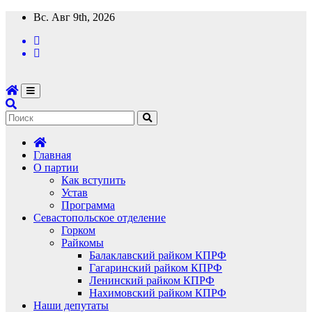
Перейти
Вс. Авг 9th, 2026
к
содержимому
Главная
О партии
Как вступить
Устав
Программа
Севастопольское отделение
Горком
Райкомы
Балаклавский райком КПРФ
Гагаринский райком КПРФ
Ленинский райком КПРФ
Нахимовский райком КПРФ
Наши депутаты