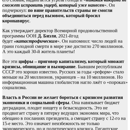
сможет исправить ущерб, который уже нанесен
». Он
подчеркнул:
по вине правительств страны не смогли
объединиться перед вызовом, который бросил
коронавирус
.
Как утверждает директор Всемирной продовольственной
программы ООН
Д. Бизли
, 2021-й
год
будет
«катастрофическим
». Он напомнил: число людей на
грани голодной смерти в мире уже достигло 270 миллионов.
А это каждый 30-й житель планеты!
Все эти
цифры – приговор капитализму, который множит
кризисы,
обнищание и вымирание
. Бывшим республикам
СССР это хорошо известно. Русских за годы «реформ» стало
меньше на 20 миллионов, украинцев – на 10 миллионов. Но
информационная машина глобалистов нагло лжёт о «пороках»
социализма.
Власть в России не желает бороться с кризисом развития
экономики и социальной сферы
. Она навязывает бюджет
деградации, плодит нищету и безысходность. Это не
продвигает страну в пятерку ведущих экономик мира, что
обещано в посланиях президента, а смещает страну с 12-го на
15-е место. Это означает неизбежность не только
экономического, но и политического кризиса. Гигантские