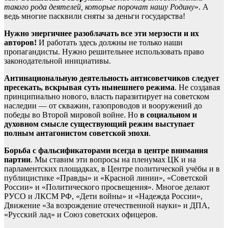
такого рода деятелей, которые порочат нашу Родину
». А
ведь многие пасквили сняты за деньги государства!
Нужно энергичнее разоблачать все эти мерзости и их
авторов!
И работать здесь должны не только наши
пропагандисты. Нужно решительнее использовать право
законодательной инициативы.
Антинациональную деятельность антисоветчиков следует
пресекать,
вскрывая суть нынешнего режима
. Не создавая
принципиально нового, власть паразитирует на советском
наследии — от скважин, газопроводов и вооружений до
победы во Второй мировой войне. Но
в социальном и
духовном смысле существующий режим выступает
полным антагонистом советской эпохи
.
Борьба с фальсификаторами всегда в центре внимания
партии
. Мы ставим эти вопросы на пленумах ЦК и на
парламентских площадках, в Центре политической учёбы и в
публицистике «Правды» и «Красной линии», «Советской
России» и «Политического просвещения». Многое делают
РУСО и ЛКСМ РФ, «Дети войны» и «Надежда России»,
Движение «За возрождение отечественной науки» и ДПА,
«Русский лад» и Союз советских офицеров.