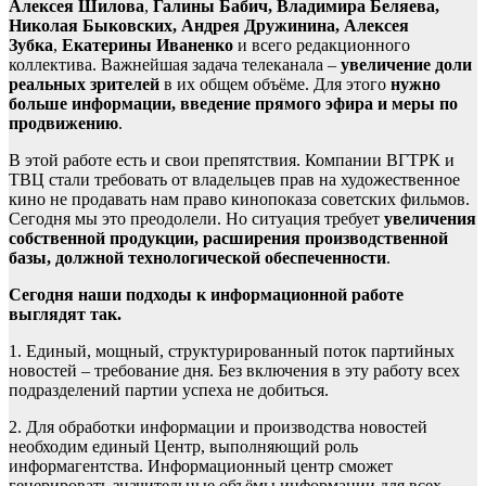
Алексея Шилова
,
Галины Бабич, Владимира Беляева,
Николая Быковских, Андрея Дружинина, Алексея
Зубка
,
Екатерины Иваненко
и всего редакционного
коллектива. Важнейшая задача телеканала –
увеличение доли
реальных зрителей
в их общем объёме. Для этого
нужно
больше информации, введение прямого эфира и меры по
продвижению
.
В этой работе есть и свои препятствия. Компании ВГТРК и
ТВЦ стали требовать от владельцев прав на художественное
кино не продавать нам право кинопоказа советских фильмов.
Сегодня мы это преодолели. Но ситуация требует
увеличения
собственной продукции, расширения производственной
базы, должной технологической обеспеченности
.
Сегодня наши подходы к информационной
работе
выглядят так.
1. Единый, мощный, структурированный поток партийных
новостей – требование дня. Без включения в эту работу всех
подразделений партии успеха не добиться.
2. Для обработки информации и производства новостей
необходим единый Центр, выполняющий роль
информагентства. Информационный центр сможет
генерировать значительные объёмы информации для всех