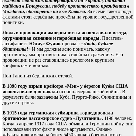
включая злобность бандеровщины на Украине, попытки
майдана в Белоруссии, победу пронатовского президента в
Молдавии, обострение на юге Кавказа.
За всеми такого рода
фактами стоят серьёзные просчёты на уровне государственной
политики.
Ложь и провокации империалисты использовали всегда,
одурманивая сознание и порабощая народы.
Писатель-
антифашист
Юлиус Фучик
призвал: «
Люди, будьте
бдительны!
» И мы должны ясно понимать, какому
противнику мы противостоим в идейных сражениях. Его
провокации не раз становились прологом к крупным
конфликтам и войнам.
Поп Гапон из берлинских отелей.
В 1898 году взрыв крейсера «Мэн» у берегов Кубы США
использовали для начала
испано-американской войны. В
результате были захвачены Куба, Пуэрто-Рико, Филиппины и
другие страны.
В 1915 года германская субмарина торпедировала
британское пассажирское судно «Лузитания».
1198 человек.
Когда в апреле 1917 года США объявили Германии войну, они
использовали этот факт в числе аргументов. Однако
«Лузитания» имела на борту 5450 ящиков боеприпасов и