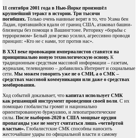
11 сентября 2001 года в Нью-Йорке произошёл
крупнейший теракт
в истории. Три тысячи
погибших.
Только очень наивные верят в то, что Усама бен
Ладан, прятавшийся вдали от границ США, атаковал башни-
близнецы без помощи в Вашингтоне. Риторику «борьбы с
терроризмом» Белый дом резко усилил, агрессивно проводя
принцип: «Кто не с нами, тот против нас».
В ХХ
I
веке провокации империалистов ставятся на
принципиально новую технологическую основу.
К
традиционным средствам массовой информации – газетам,
журналам, телевидению – добавились Интернет и социальные
сети.
М
ы можем говорить уже не о СМИ, а о СМК –
средствах массовой коммуникации или даже о средствах
зомбирования.
Ход событий доказывает, что
капитал использует СМК
как
решающий инструмент проведения своей воли
. С их
помощью глобалисты громят и национально
ориентированную буржуазию, и левопатриотические
силы.
После выборов-2020 в США мощные орудия
пропаганды уже не могут считаться лишь «четвёртой
властью».
Глобалистские СМК способны наносить
жесточайшие удары по официальной власти и самому