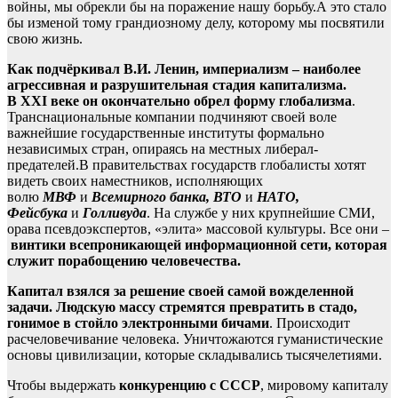
войны, мы обрекли бы на поражение нашу борьбу.А это стало
бы изменой тому грандиозному делу, которому мы посвятили
свою жизнь.
Как подчёркивал В.И. Ленин, империализм – наиболее
агрессивная и разрушительная стадия капитализма.
В
XXI
веке он окончательно обрел форму глобализма
.
Транснациональные компании подчиняют своей воле
важнейшие государственные институты формально
независимых стран, опираясь на местных либерал-
предателей.В правительствах государств глобалисты хотят
видеть своих наместников, исполняющих
волю
МВФ
и
Всемирного банка, ВТО
и
НАТО,
Фейсбука
и
Голливуда
. На службе у них крупнейшие СМИ,
орава псевдоэкспертов, «элита» массовой культуры. Все они –
винтики всепроникающей информационной сети, которая
служит порабощению человечества.
Капитал взялся за решение своей самой вожделенной
задачи. Людскую массу
стремятся превратить в стадо,
гонимое в стойло электронными бичами
. Происходит
расчеловечивание человека. Уничтожаются гуманистические
основы цивилизации, которые складывались тысячелетиями.
Чтобы выдержать
конкуренцию с СССР
, мировому капиталу