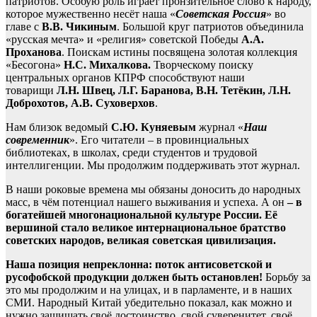
патриотов. Особую роль играет пронзительное слово к народу,
которое мужественно несёт наша «
Советская Россия
» во
главе с
В.В. Чикиным
. Большой круг патриотов объединила
«русская мечта» и «религия» советской Победы
А.А.
Проханова
. Поискам истины посвящена золотая коллекция
«Бесогона»
Н.С. Михалкова.
Творческому поиску
центральных органов КПРФ способствуют наши
товарищи
Л.Н. Швец, Л.Г. Баранова, В.Н. Тетёкин, Л.Н.
Доброхотов, А.В. Суховерхов
.
Нам близок ведомый
С.Ю. Куняевым
журнал «
Наш
современник
». Его читатели – в провинциальных
библиотеках, в школах, среди студентов и трудовой
интеллигенции. Мы продолжим поддерживать этот журнал.
В наши роковые времена мы обязаны доносить до народных
масс, в чём потенциал нашего выживания и успеха. А он
– в
богатейшей многонациональной культуре России. Её
вершиной стало великое интернациональное братство
советских народов, великая советская цивилизация.
Наша позиция непреклонна: поток антисоветской и
русофобской продукции должен быть остановлен!
Борьбу за
это мы продолжим и на улицах, и в парламенте, и в наших
СМИ. Народный Китай убедительно показал, как можно и
нужно защищать своё достоинство, свой суверенитет, своё