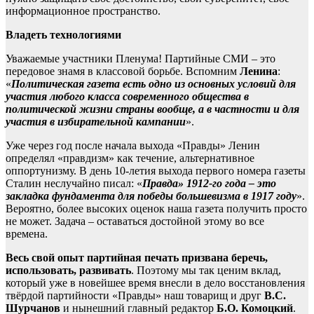
информационное пространство.
Владеть технологиями
Уважаемые участники Пленума! Партийные СМИ – это
передовое знамя в классовой борьбе. Вспомним
Ленина
:
«
П
олитическая газета есть одно из основных условий для
участия любого класса современного общества в
политической жизни страны вообще, а в частности и для
участия в избирательной кампании
».
Уже через год после начала выхода «Правды» Ленин
определял «правдизм» как течение, альтернативное
оппортунизму. В день 10-летия выхода первого номера газеты
Сталин неслучайно писал: «
Правда» 1912-го года – это
закладка фундамента для победы большевизма в 1917 году
».
Вероятно, более высоких оценок наша газета получить просто
не может. Задача – оставаться достойной этому во все
времена.
Весь свой опыт партийная печать призвана беречь,
использовать, развивать
. Поэтому мы так ценим вклад,
который уже в новейшее время внесли в дело восстановления
твёрдой партийности «Правды» наш товарищ и друг
В.С.
Шурчанов
и нынешний главный редактор
Б.О. Комоцкий
.