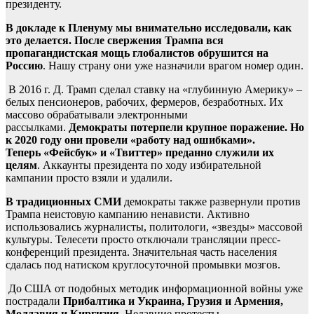
президенту.
В докладе к Пленуму мы внимательно исследовали, как
это делается. После свержения Трампа вся
пропагандистская мощь глобалистов обрушится на
Россию
. Нашу страну они уже назначили врагом номер один.
В 2016 г. Д. Трамп сделал ставку на «глубинную Америку» –
белых пенсионеров, рабочих, фермеров, безработных. Их
массово обрабатывали электронными
рассылками.
Демократы потерпели крупное поражение. Но
к 2020 году они провели «работу над ошибками».
Теперь
«Фейсбук» и «Твиттер» преданно служили их
целям
. Аккаунты президента по ходу избирательной
кампании просто взяли и удалили.
В традиционных СМИ
демократы также развернули против
Трампа неистовую кампанию ненависти. Активно
использовались журналисты, политологи, «звезды» массовой
культуры. Телесети просто отключали трансляции пресс-
конференций президента. Значительная часть населения
сдалась под натиском круглосуточной промывки мозгов.
До США от подобных методик информационной войны уже
пострадали
Прибалтика и
Украина, Грузия и Армения,
Молдавия и Киргизия
. Недавние протесты