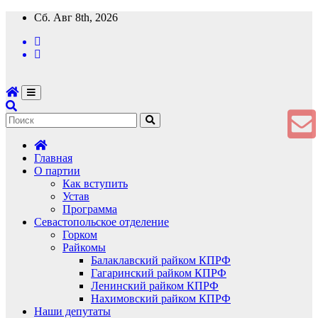
Перейти
Сб. Авг 8th, 2026
к
содержимому
Главная
О партии
Как вступить
Устав
Программа
Севастопольское отделение
Горком
Райкомы
Балаклавский райком КПРФ
Гагаринский райком КПРФ
Ленинский райком КПРФ
Нахимовский райком КПРФ
Наши депутаты