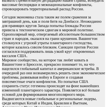
вызвать стремительную деградацию нашей страны, возбудить
массовые беспорядки и межнациональные конфликты,
спровоцировать территориальный распад России.
Сегодня экономика стала таким же полем сражения за
завтрашний день, как и поля битв на Донбассе. Неожиданно
для правящих кругов Запада попытка блокады России
привела к тектоническим сдвигам в мировой политике.
Однополярный мир, отвергаемый абсолютным большинством
стран и народов, оказался на грани крушения. Вашингтон
столкнулся с угрозой утраты планетарного господства,
которое казалось совсем близким. Санкции против России
согласился поддерживать лишь узкий круг откровенных
вассалов США.
Мировое сообщество, на которое так любят кивать в
Вашингтоне и Брюсселе, прекрасно понимает то, на что
нацелился глобальный капитал и американские ястребы. В
очередной раз они вознамерились решить свои экономические
проблемы, развязывая войну в Европе и создавая
повсеместные очаги конфликтов. Но попытки США
сохранить статус гегемона происходят на фоне важнейших
изменений планетарного характера. Появляется всё больше
условий для формирования многополярного мира.
Выдвигаются новые глобальные и региональные лидеры,
среди которых Китай и Индия, Бразилия и Вьетнам,