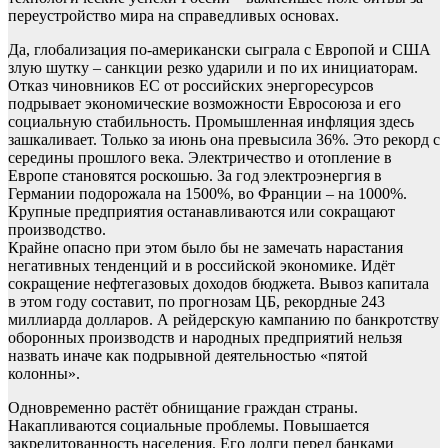
переустройство мира на справедливых основах.
Да, глобализация по-американски сыграла с Европой и США
злую шутку – санкции резко ударили и по их инициаторам.
Отказ чиновников ЕС от российских энергоресурсов
подрывает экономические возможности Евросоюза и его
социальную стабильность. Промышленная инфляция здесь
зашкаливает. Только за июнь она превысила 36%. Это рекорд с
середины прошлого века. Электричество и отопление в
Европе становятся роскошью. За год электроэнергия в
Германии подорожала на 1500%, во Франции – на 1000%.
Крупные предприятия останавливаются или сокращают
производство.
Крайне опасно при этом было бы не замечать нарастания
негативных тенденций и в российской экономике. Идёт
сокращение нефтегазовых доходов бюджета. Вывоз капитала
в этом году составит, по прогнозам ЦБ, рекордные 243
миллиарда долларов. А рейдерскую кампанию по банкротству
оборонных производств и народных предприятий нельзя
назвать иначе как подрывной деятельностью «пятой
колонны».
Одновременно растёт обнищание граждан страны.
Накапливаются социальные проблемы. Повышается
закредитованность населения. Его долги перед банками