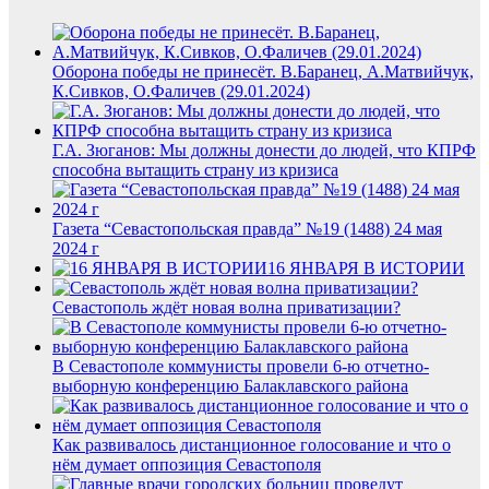
Оборона победы не принесёт. В.Баранец, А.Матвийчук,
К.Сивков, О.Фаличев (29.01.2024)
Г.А. Зюганов: Мы должны донести до людей, что КПРФ
способна вытащить страну из кризиса
Газета “Севастопольская правда” №19 (1488) 24 мая
2024 г
16 ЯНВАРЯ В ИСТОРИИ
Севастополь ждёт новая волна приватизации?
В Севастополе коммунисты провели 6-ю отчетно-
выборную конференцию Балаклавского района
Как развивалось дистанционное голосование и что о
нём думает оппозиция Севастополя