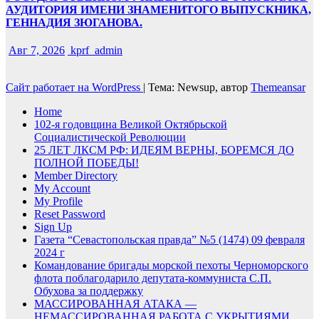
АУДИТОРИЯ ИМЕНИ ЗНАМЕНИТОГО ВЫПУСКНИКА,
ГЕННАДИЯ ЗЮГАНОВА.
Авг 7, 2026
kprf_admin
Сайт работает на WordPress
|
Тема: Newsup, автор
Themeansar
Home
102-я годовщина Великой Октябрьской
Социалистической Революции
25 ЛЕТ ЛКСМ РФ: ИДЕЯМ ВЕРНЫ, БОРЕМСЯ ДО
ПОЛНОЙ ПОБЕДЫ!
Member Directory
My Account
My Profile
Reset Password
Sign Up
Газета “Севастопольская правда” №5 (1474) 09 февраля
2024 г
Командование бригады морской пехоты Черноморского
флота поблагодарило депутата-коммуниста С.П.
Обухова за поддержку
МАССИРОВАННАЯ АТАКА —
НЕМАССИРОВАННАЯ РАБОТА С УКРЫТИЯМИ