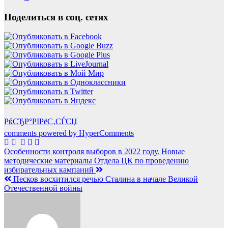
Поделиться в соц. сетях
РќСЂР°РІРёС‚СЃСЏ
comments powered by HyperComments
Навигация
Особенности контроля выборов в 2022 году. Новые
методические материалы Отдела ЦК по проведению
по
избирательных кампаний
записям
Песков восхитился речью Сталина в начале Великой
Отечественной войны