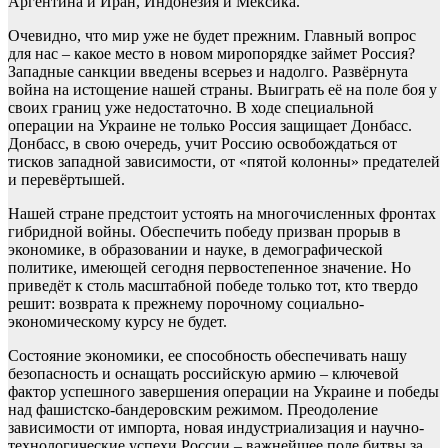
Аргентина и Иран, Индонезия и Мексика.
Очевидно, что мир уже не будет прежним. Главный вопрос
для нас – какое место в новом миропорядке займет Россия?
Западные санкции введены всерьез и надолго. Развёрнута
война на истощение нашей страны. Выиграть её на поле боя у
своих границ уже недостаточно. В ходе специальной
операции на Украине не только Россия защищает Донбасс.
Донбасс, в свою очередь, учит Россию освобождаться от
тисков западной зависимости, от «пятой колонны» предателей
и перевёртышей.
Нашей стране предстоит устоять на многочисленных фронтах
гибридной войны. Обеспечить победу призван прорыв в
экономике, в образовании и науке, в демографической
политике, имеющей сегодня первостепенное значение. Но
приведёт к столь масштабной победе только тот, кто твердо
решит: возврата к прежнему порочному социально-
экономическому курсу не будет.
Состояние экономики, ее способность обеспечивать нашу
безопасность и оснащать российскую армию – ключевой
фактор успешного завершения операции на Украине и победы
над фашистско-бандеровским режимом. Преодоление
зависимости от импорта, новая индустриализация и научно-
технологические успехи России – важнейшее поле битвы за