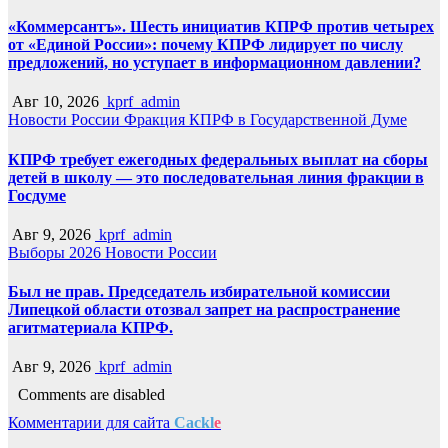
«Коммерсантъ». Шесть инициатив КПРФ против четырех
от «Единой России»: почему КПРФ лидирует по числу
предложений, но уступает в информационном давлении?
Авг 10, 2026
kprf_admin
Новости России
Фракция КПРФ в Государственной Думе
КПРФ требует ежегодных федеральных выплат на сборы
детей в школу — это последовательная линия фракции в
Госдуме
Авг 9, 2026
kprf_admin
Выборы 2026
Новости России
Был не прав. Председатель избирательной комиссии
Липецкой области отозвал запрет на распространение
агитматериала КПРФ.
Авг 9, 2026
kprf_admin
Comments are disabled
Комментарии для сайта
Cackl
e