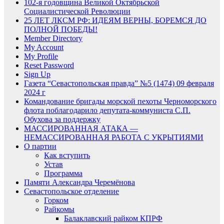
102-я годовщина Великой Октябрьской
Социалистической Революции
25 ЛЕТ ЛКСМ РФ: ИДЕЯМ ВЕРНЫ, БОРЕМСЯ ДО
ПОЛНОЙ ПОБЕДЫ!
Member Directory
My Account
My Profile
Reset Password
Sign Up
Газета “Севастопольская правда” №5 (1474) 09 февраля
2024 г
Командование бригады морской пехоты Черноморского
флота поблагодарило депутата-коммуниста С.П.
Обухова за поддержку
МАССИРОВАННАЯ АТАКА —
НЕМАССИРОВАННАЯ РАБОТА С УКРЫТИЯМИ
О партии
Как вступить
Устав
Программа
Памяти Александра Черемёнова
Севастопольское отделение
Горком
Райкомы
Балаклавский райком КПРФ