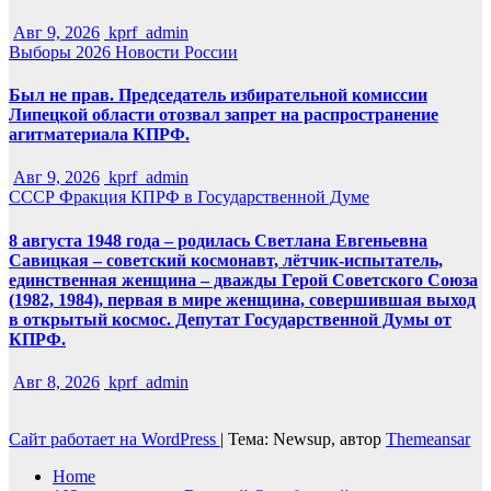
Авг 9, 2026
kprf_admin
Выборы 2026
Новости России
Был не прав. Председатель избирательной комиссии
Липецкой области отозвал запрет на распространение
агитматериала КПРФ.
Авг 9, 2026
kprf_admin
СССР
Фракция КПРФ в Государственной Думе
8 августа 1948 года – родилась Светлана Евгеньевна
Савицкая – советский космонавт, лётчик-испытатель,
единственная женщина – дважды Герой Советского Союза
(1982, 1984), первая в мире женщина, совершившая выход
в открытый космос. Депутат Государственной Думы от
КПРФ.
Авг 8, 2026
kprf_admin
Сайт работает на WordPress
|
Тема: Newsup, автор
Themeansar
Home