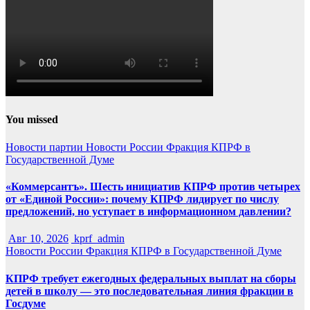
You missed
Новости партии
Новости России
Фракция КПРФ в
Государственной Думе
«Коммерсантъ». Шесть инициатив КПРФ против четырех
от «Единой России»: почему КПРФ лидирует по числу
предложений, но уступает в информационном давлении?
Авг 10, 2026
kprf_admin
Новости России
Фракция КПРФ в Государственной Думе
КПРФ требует ежегодных федеральных выплат на сборы
детей в школу — это последовательная линия фракции в
Госдуме