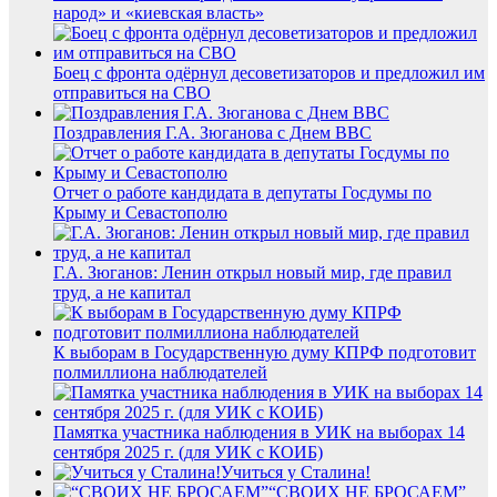
народ» и «киевская власть»
Боец с фронта одёрнул десоветизаторов и предложил им
отправиться на СВО
Поздравления Г.А. Зюганова с Днем ВВС
Отчет о работе кандидата в депутаты Госдумы по
Крыму и Севастополю
Г.А. Зюганов: Ленин открыл новый мир, где правил
труд, а не капитал
К выборам в Государственную думу КПРФ подготовит
полмиллиона наблюдателей
Памятка участника наблюдения в УИК на выборах 14
сентября 2025 г. (для УИК с КОИБ)
Учиться у Сталина!
“СВОИХ НЕ БРОСАЕМ”