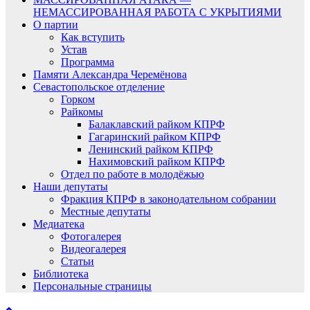
НЕМАССИРОВАННАЯ РАБОТА С УКРЫТИЯМИ
О партии
Как вступить
Устав
Программа
Памяти Александра Черемёнова
Севастопольское отделение
Горком
Райкомы
Балаклавский райком КПРФ
Гагаринский райком КПРФ
Ленинский райком КПРФ
Нахимовский райком КПРФ
Отдел по работе в молодёжью
Наши депутаты
Фракция КПРФ в законодательном собрании
Местные депутаты
Медиатека
Фотогалерея
Видеогалерея
Статьи
Библиотека
Персональные страницы