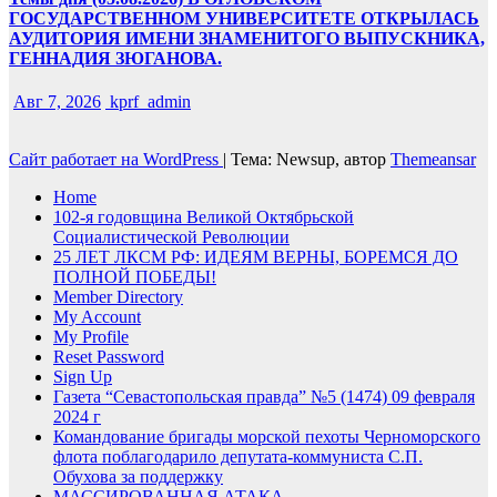
ГОСУДАРСТВЕННОМ УНИВЕРСИТЕТЕ ОТКРЫЛАСЬ
АУДИТОРИЯ ИМЕНИ ЗНАМЕНИТОГО ВЫПУСКНИКА,
ГЕННАДИЯ ЗЮГАНОВА.
Авг 7, 2026
kprf_admin
Сайт работает на WordPress
|
Тема: Newsup, автор
Themeansar
Home
102-я годовщина Великой Октябрьской
Социалистической Революции
25 ЛЕТ ЛКСМ РФ: ИДЕЯМ ВЕРНЫ, БОРЕМСЯ ДО
ПОЛНОЙ ПОБЕДЫ!
Member Directory
My Account
My Profile
Reset Password
Sign Up
Газета “Севастопольская правда” №5 (1474) 09 февраля
2024 г
Командование бригады морской пехоты Черноморского
флота поблагодарило депутата-коммуниста С.П.
Обухова за поддержку
МАССИРОВАННАЯ АТАКА —