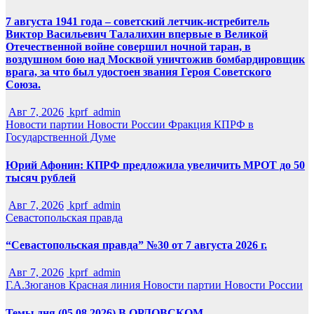
7 августа 1941 года – советский летчик-истребитель
Виктор Васильевич Талалихин впервые в Великой
Отечественной войне совершил ночной таран, в
воздушном бою над Москвой уничтожив бомбардировщик
врага, за что был удостоен звания Героя Советского
Союза.
Авг 7, 2026
kprf_admin
Новости партии
Новости России
Фракция КПРФ в
Государственной Думе
Юрий Афонин: КПРФ предложила увеличить МРОТ до 50
тысяч рублей
Авг 7, 2026
kprf_admin
Севастопольская правда
“Севастопольская правда” №30 от 7 августа 2026 г.
Авг 7, 2026
kprf_admin
Г.А.Зюганов
Красная линия
Новости партии
Новости России
Темы дня (05.08.2026) В ОРЛОВСКОМ