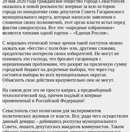
29 мая 2020 года гражданское общество города Севастополя
оказалось в новой реальности: впервые за всю историю
города по инициативе семи депутатов Совета Гагаринского
муниципального округа, которые написали заявления о
сложении своих полномочий, этот орган власти встал перед
фактом самороспуска. Все эти «народные избранники»
являются членами одной партии – «Единая Россия».
С морально-этической точки зрения такой поступок можно
назвать как «бегство с поля боя» или, другими словами,
предательство интересов своих избирателей. Не могут не
понимать эти господа, что бросают гагаринцев с
нерешенными проблемами, что разорят на приличную сумму
городской бюджет на досрочные выборы, что через год
состоятся выборы во всех муниципальных округах.
Объяснить свои действия вразумительно они не могут.
На самом деле это не просто каприз, а предвыборный
технологический ход, причем подлый и впервые
примененный в Российской Федерации!
Севастополь стал полигоном для экспериментов
политических жуликов от власти. Все, ради чего осуществлен
данный демарш – добившись роспуска муниципального
Совета, лишить депутатских мандатов коммунистов. Таким
образом существенно усложнить процесс преодоления так