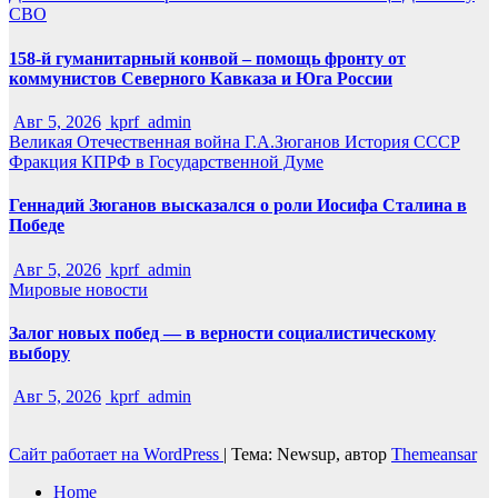
СВО
158-й гуманитарный конвой – помощь фронту от
коммунистов Северного Кавказа и Юга России
Авг 5, 2026
kprf_admin
Великая Отечественная война
Г.А.Зюганов
История СССР
Фракция КПРФ в Государственной Думе
Геннадий Зюганов высказался о роли Иосифа Сталина в
Победе
Авг 5, 2026
kprf_admin
Мировые новости
Залог новых побед — в верности социалистическому
выбору
Авг 5, 2026
kprf_admin
Сайт работает на WordPress
|
Тема: Newsup, автор
Themeansar
Home