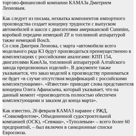
торгово-финансовой компании КАМАЗа Дмитрием
Леоновым.
Как следует из письма, нехватка компонентов импортного
производства создает концерну трудности с выпуском
автомобилей и шасси с двигателями американской Cummins,
коробкой передачи немецкой ZF и топливной аппаратурой
также немецкой Bosch.
Со слов Дмитрия Леонова, с марта «автомобили всего
модельного ряда К3 будут производиться преимущественно в
комплектациях с российскими аналогами: КПП 154,
двигателями КамАЗа, топливной аппаратурой Алтайского
завода прецизионных изделий». В документе также
указывается, что заказ моделей к производству приниматься
не будет «в случае отсутствия модификаций с российскими
комплектующими». «Известия» приводят слова представителя
концерна Олега Афанасьева, который указывает, что на
данный момент «производитель полностью обеспечен
комплектующими и заказом до конца марта».
Как известно, 26 февраля КАМАЗ наравне с РЖД,
«Совкомфлотом», Объединенной судостроительной
компанией (ОСК), «Севмаш», «Туполевым» – всего более 60
предприятий, – был включен в санкционные списки
Евросоюза.