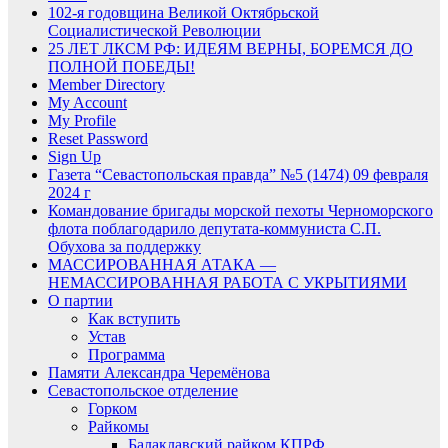
102-я годовщина Великой Октябрьской
Социалистической Революции
25 ЛЕТ ЛКСМ РФ: ИДЕЯМ ВЕРНЫ, БОРЕМСЯ ДО
ПОЛНОЙ ПОБЕДЫ!
Member Directory
My Account
My Profile
Reset Password
Sign Up
Газета “Севастопольская правда” №5 (1474) 09 февраля
2024 г
Командование бригады морской пехоты Черноморского
флота поблагодарило депутата-коммуниста С.П.
Обухова за поддержку
МАССИРОВАННАЯ АТАКА —
НЕМАССИРОВАННАЯ РАБОТА С УКРЫТИЯМИ
О партии
Как вступить
Устав
Программа
Памяти Александра Черемёнова
Севастопольское отделение
Горком
Райкомы
Балаклавский райком КПРФ