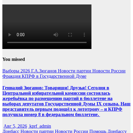
You missed
Выборы 2026
Г.А.Зюганов
Новости партии
Новости России
Фракция КПРФ в Государственной Думе
Геннадий Зюганов: Товарищи! Друзья! Сегодня в
Центральной избирательной комиссии состоялась
жеребьёвка по размещению партий в бюллетене на
выборах депутатов Государственной Думы IX созыва. Наш
представитель первым подошёл к лототрону – и КПРФ
получила номер 8 в федеральном бюллетене.
Авг 5, 2026
kprf_admin
Донбасс
Новости партии
Новости России
Помощь Донбассу