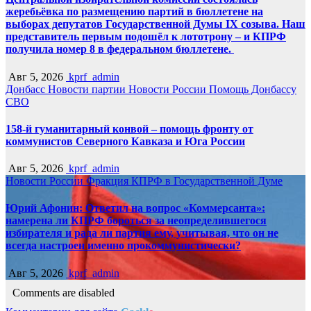
жеребьёвка по размещению партий в бюллетене на
выборах депутатов Государственной Думы IX созыва. Наш
представитель первым подошёл к лототрону – и КПРФ
получила номер 8 в федеральном бюллетене.
Авг 5, 2026
kprf_admin
Донбасс
Новости партии
Новости России
Помощь Донбассу
СВО
158-й гуманитарный конвой – помощь фронту от
коммунистов Северного Кавказа и Юга России
Авг 5, 2026
kprf_admin
Новости России
Фракция КПРФ в Государственной Думе
Юрий Афонин: Ответил на вопрос «Коммерсанта»:
намерена ли КПРФ бороться за неопределившегося
избирателя и рада ли партия ему, учитывая, что он не
всегда настроен именно прокоммунистически?
Авг 5, 2026
kprf_admin
Comments are disabled