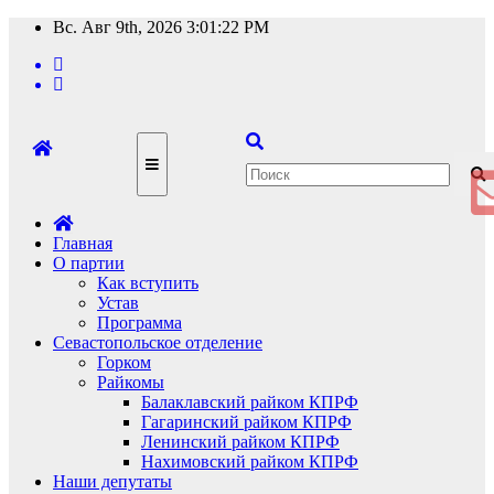
Перейти
Вс. Авг 9th, 2026
3:01:23 PM
к
содержимому
Главная
О партии
Как вступить
Устав
Программа
Севастопольское отделение
Горком
Райкомы
Балаклавский райком КПРФ
Гагаринский райком КПРФ
Ленинский райком КПРФ
Нахимовский райком КПРФ
Наши депутаты