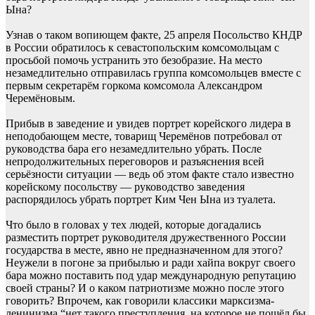
Ына?
Узнав о таком вопиющем факте, 25 апреля Посольство КНДР
в России обратилось к севастопольским комсомольцам с
просьбой помочь устранить это безобразие. На место
незамедлительно отправилась группа комсомольцев вместе с
первым секретарём горкома комсомола Александром
Черемёновым.
Прибыв в заведение и увидев портрет корейского лидера в
неподобающем месте, товарищ Черемёнов потребовал от
руководства бара его незамедлительно убрать. После
непродолжительных переговоров и разъяснения всей
серьёзности ситуации — ведь об этом факте стало известно
корейскому посольству — руководство заведения
распорядилось убрать портрет Ким Чен Ына из туалета.
Что было в головах у тех людей, которые догадались
разместить портрет руководителя дружественного России
государства в месте, явно не предназначенном для этого?
Неужели в погоне за прибылью и ради хайпа вокруг своего
бара можно поставить под удар международную репутацию
своей страны? И о каком патриотизме можно после этого
говорить? Впрочем, как говорили классики марксизма-
ленинизма “нет такого преступления, на которое не пошёл бы