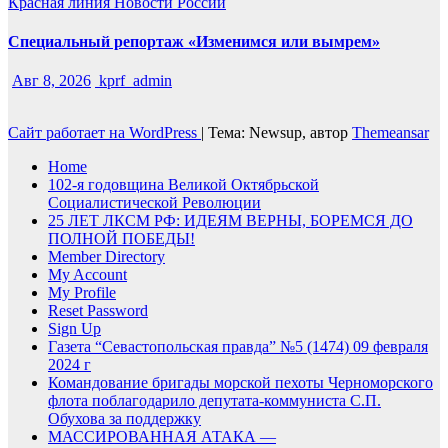
Красная линия
Новости России
Специальный репортаж «Изменимся или вымрем»
Авг 8, 2026
kprf_admin
Сайт работает на WordPress
|
Тема: Newsup, автор
Themeansar
Home
102-я годовщина Великой Октябрьской
Социалистической Революции
25 ЛЕТ ЛКСМ РФ: ИДЕЯМ ВЕРНЫ, БОРЕМСЯ ДО
ПОЛНОЙ ПОБЕДЫ!
Member Directory
My Account
My Profile
Reset Password
Sign Up
Газета “Севастопольская правда” №5 (1474) 09 февраля
2024 г
Командование бригады морской пехоты Черноморского
флота поблагодарило депутата-коммуниста С.П.
Обухова за поддержку
МАССИРОВАННАЯ АТАКА —