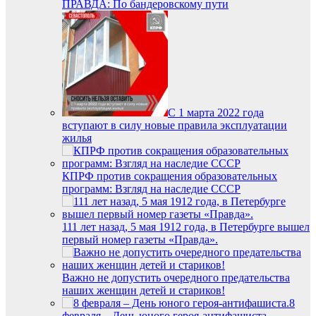
ПРАВДА: По бандеровскому пути
С 1 марта 2022 года
вступают в силу новые правила эксплуатации
жилья
КПРФ против сокращения образовательных
программ: Взгляд на наследие СССР
111 лет назад, 5 мая 1912 года, в Петербурге вышел
первый номер газеты «Правда».
Важно не допустить очередного предательства
наших женщин детей и стариков!
8
февраля – День юного героя-антифашиста.