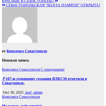
Навигация
КРАСНЫЕ В СЕВАСТОПОЛЕ!
СЕВАСТОПОЛЬСКАЯ “ВАХТА ПАМЯТИ” ОТКРЫТА!
по
записям
от
Комсомол Севастополя
Похожая запись
Комсомол Севастополя
С праздником!
🚩107-ю годовщину создания ВЛКСМ отметили в
Севастополе.
Окт 30, 2025
kprf_admin
Комсомол Севастополя
Молодежь идёт вперёд!