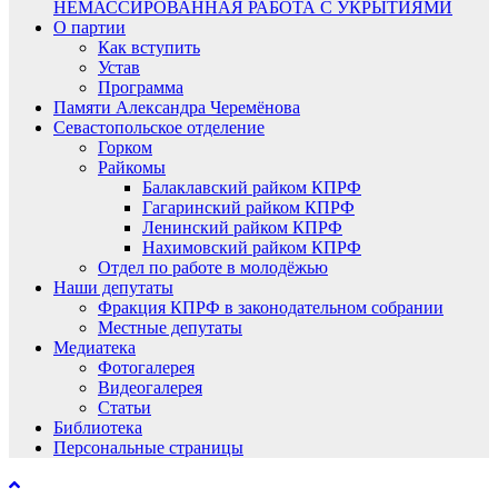
НЕМАССИРОВАННАЯ РАБОТА С УКРЫТИЯМИ
О партии
Как вступить
Устав
Программа
Памяти Александра Черемёнова
Севастопольское отделение
Горком
Райкомы
Балаклавский райком КПРФ
Гагаринский райком КПРФ
Ленинский райком КПРФ
Нахимовский райком КПРФ
Отдел по работе в молодёжью
Наши депутаты
Фракция КПРФ в законодательном собрании
Местные депутаты
Медиатека
Фотогалерея
Видеогалерея
Статьи
Библиотека
Персональные страницы