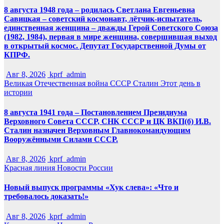
8 августа 1948 года – родилась Светлана Евгеньевна
Савицкая – советский космонавт, лётчик-испытатель,
единственная женщина – дважды Герой Советского Союза
(1982, 1984), первая в мире женщина, совершившая выход
в открытый космос. Депутат Государственной Думы от
КПРФ.
Авг 8, 2026
kprf_admin
Великая Отечественная война
СССР
Сталин
Этот день в
истории
8 августа 1941 года – Постановлением Президиума
Верховного Совета СССР, СНК СССР и ЦК ВКП(б) И.В.
Сталин назначен Верховным Главнокомандующим
Вооружёнными Силами СССР.
Авг 8, 2026
kprf_admin
Красная линия
Новости России
Новый выпуск программы «Хук слева»: «Что и
требовалось доказать!»
Авг 8, 2026
kprf_admin