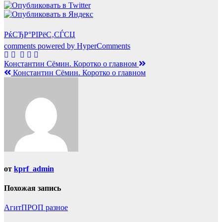
РќСЂР°РІРёС‚СЃСЏ
comments powered by HyperComments
Навигация
Константин Сёмин. Коротко о главном
Константин Сёмин. Коротко о главном
по
записям
от
kprf_admin
Похожая запись
АгитПРОП
разное