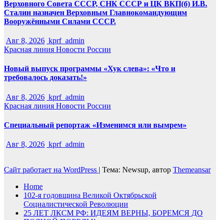
Верховного Совета СССР, СНК СССР и ЦК ВКП(б) И.В.
Сталин назначен Верховным Главнокомандующим
Вооружёнными Силами СССР.
Авг 8, 2026
kprf_admin
Красная линия
Новости России
Новый выпуск программы «Хук слева»: «Что и
требовалось доказать!»
Авг 8, 2026
kprf_admin
Красная линия
Новости России
Специальный репортаж «Изменимся или вымрем»
Авг 8, 2026
kprf_admin
Сайт работает на WordPress
|
Тема: Newsup, автор
Themeansar
Home
102-я годовщина Великой Октябрьской
Социалистической Революции
25 ЛЕТ ЛКСМ РФ: ИДЕЯМ ВЕРНЫ, БОРЕМСЯ ДО