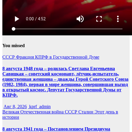
You missed
СССР
Фракция КПРФ в Государственной Думе
8 августа 1948 года – родилась Светлана Евгеньевна
Савицкая – советский космонавт, лётчик-испытатель,
единственная женщина – дважды Герой Советского Союза
(1982, 1984), первая в мире женщина, совершившая выход
в открытый космос. Депутат Государственной Думы от
КПРФ.
Авг 8, 2026
kprf_admin
Великая Отечественная война
СССР
Сталин
Этот день в
истории
8 августа 1941 года – Постановлением Президиума