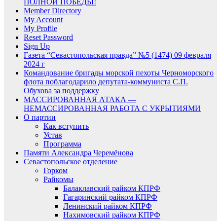
ПОЛНОЙ ПОБЕДЫ!
Member Directory
My Account
My Profile
Reset Password
Sign Up
Газета “Севастопольская правда” №5 (1474) 09 февраля
2024 г
Командование бригады морской пехоты Черноморского
флота поблагодарило депутата-коммуниста С.П.
Обухова за поддержку
МАССИРОВАННАЯ АТАКА —
НЕМАССИРОВАННАЯ РАБОТА С УКРЫТИЯМИ
О партии
Как вступить
Устав
Программа
Памяти Александра Черемёнова
Севастопольское отделение
Горком
Райкомы
Балаклавский райком КПРФ
Гагаринский райком КПРФ
Ленинский райком КПРФ
Нахимовский райком КПРФ