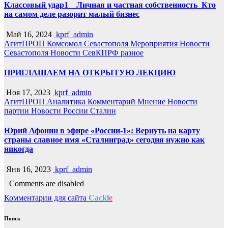
Классовый удар1__Личная и частная собственность_Кто
на самом деле разорит малый бизнес
Май 16, 2024
kprf_admin
АгитПРОП
Комсомол Севастополя
Мероприятия
Новости
Севастополя
Новости СевКПРФ
разное
ПРИГЛАШАЕМ НА ОТКРЫТУЮ ЛЕКЦИЮ
Ноя 17, 2023
kprf_admin
АгитПРОП
Аналитика
Комментарий
Мнение
Новости
партии
Новости России
Сталин
Юрий Афонин в эфире «России-1»: Вернуть на карту
страны славное имя «Сталинград» сегодня нужно как
никогда
Янв 16, 2023
kprf_admin
Comments are disabled
Комментарии для сайта
Cackl
e
Поиск