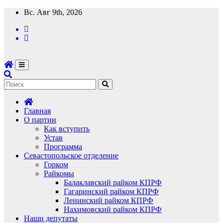
Перейти
Вс. Авг 9th, 2026
к
содержимому
Главная
О партии
Как вступить
Устав
Программа
Севастопольское отделение
Горком
Райкомы
Балаклавский райком КПРФ
Гагаринский райком КПРФ
Ленинский райком КПРФ
Нахимовский райком КПРФ
Наши депутаты