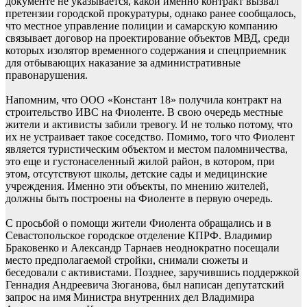
документе не указывается, какой именно контракт вызвал
претензии городской прокуратуры, однако ранее сообщалось,
что местное управление полиции и самарскую компанию
связывает договор на проектирование объектов МВД, среди
которых изолятор временного содержания и спецприемник
для отбывающих наказание за административные
правонарушения.
Напомним, что ООО «Констант 18» получила контракт на
строительство ИВС на Фиоленте. В свою очередь местные
жители и активисты забили тревогу. И не только потому, что
их не устраивает такое соседство. Помимо, того что Фиолент
является туристическим объектом и местом паломничества,
это еще и густонаселенный жилой район, в котором, при
этом, отсутствуют школы, детские сады и медицинские
учреждения. Именно эти объекты, по мнению жителей,
должны быть построены на Фиоленте в первую очередь.
С просьбой о помощи жители Фиолента обращались и в
Севастопольское городское отделение КПРФ. Владимир
Браковенко и Александр Тарнаев неоднократно посещали
место предполагаемой стройки, снимали сюжеты и
беседовали с активистами. Позднее, заручившись поддержкой
Геннадия Андреевича Зюганова, был написан депутатский
запрос на имя Министра внутренних дел Владимира