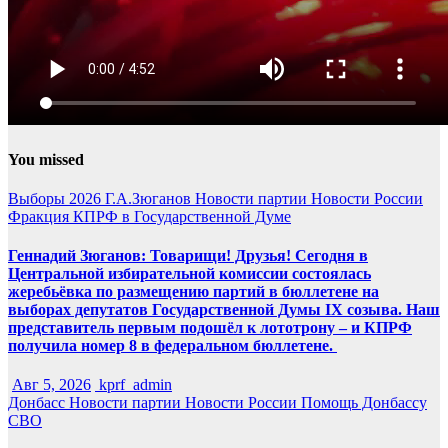
You missed
Выборы 2026
Г.А.Зюганов
Новости партии
Новости России
Фракция КПРФ в Государственной Думе
Геннадий Зюганов: Товарищи! Друзья! Сегодня в
Центральной избирательной комиссии состоялась
жеребьёвка по размещению партий в бюллетене на
выборах депутатов Государственной Думы IX созыва. Наш
представитель первым подошёл к лототрону – и КПРФ
получила номер 8 в федеральном бюллетене.
Авг 5, 2026
kprf_admin
Донбасс
Новости партии
Новости России
Помощь Донбассу
СВО