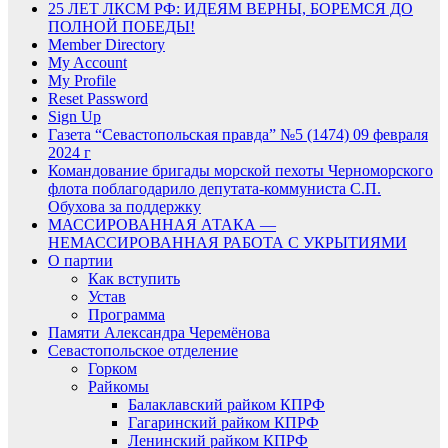
25 ЛЕТ ЛКСМ РФ: ИДЕЯМ ВЕРНЫ, БОРЕМСЯ ДО
ПОЛНОЙ ПОБЕДЫ!
Member Directory
My Account
My Profile
Reset Password
Sign Up
Газета “Севастопольская правда” №5 (1474) 09 февраля
2024 г
Командование бригады морской пехоты Черноморского
флота поблагодарило депутата-коммуниста С.П.
Обухова за поддержку
МАССИРОВАННАЯ АТАКА —
НЕМАССИРОВАННАЯ РАБОТА С УКРЫТИЯМИ
О партии
Как вступить
Устав
Программа
Памяти Александра Черемёнова
Севастопольское отделение
Горком
Райкомы
Балаклавский райком КПРФ
Гагаринский райком КПРФ
Ленинский райком КПРФ