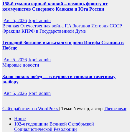
158-й гуманитарный конвой – помощь фронту от
коммунистов Северного Кавказа и Юга России
Авг 5, 2026
kprf_admin
Великая Отечественная война
Г.А.Зюганов
История СССР
Фракция КПРФ в Государственной Думе
Геннадий Зюганов высказался о роли Иосифа Сталина в
Победе
Авг 5, 2026
kprf_admin
Мировые новости
Залог новых побед — в верности социалистическому
выбору
Авг 5, 2026
kprf_admin
Сайт работает на WordPress
|
Тема: Newsup, автор
Themeansar
Home
102-я годовщина Великой Октябрьской
Социалистической Революции