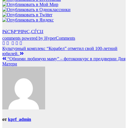
РќСЂР°РІРёС‚СЃСЏ
comments powered by HyperComments
Навигация
Культурный комплекс “Корабел” отметил свой 100-летний
юбилей.
по
“Обними любимую маму” – фотоконкурс в преддверии Дня
записям
Матери
от
kprf_admin