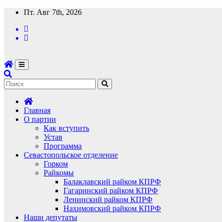
Перейти
Пт. Авг 7th, 2026
к
содержимому
Главная
О партии
Как вступить
Устав
Программа
Севастопольское отделение
Горком
Райкомы
Балаклавский райком КПРФ
Гагаринский райком КПРФ
Ленинский райком КПРФ
Нахимовский райком КПРФ
Наши депутаты