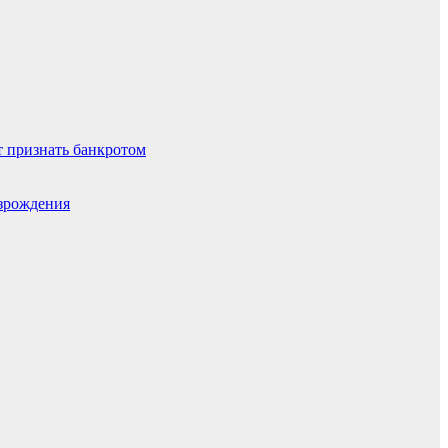
т признать банкротом
озрождения