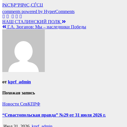
РќСЂР°РІРёС‚СЃСЏ
comments powered by HyperComments
Навигация
НАШ СТАЛИНСКИЙ ПОЛК
Г.А. Зюганов: Мы – наследники Победы
по
записям
от
kprf_admin
Похожая запись
Новости СевКПРФ
“Севастопольская правда” №29 от 31 июля 2026 г.
Июл 31, 2026
kprf_admin