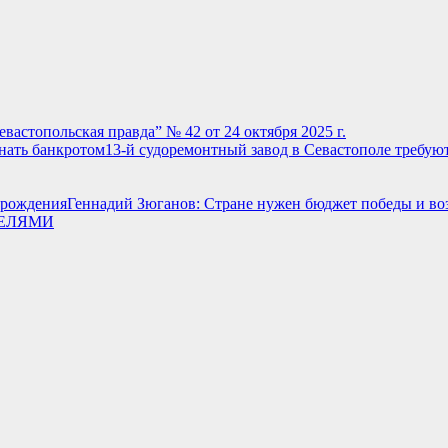
евастопольская правда” № 42 от 24 октября 2025 г.
13-й судоремонтный завод в Севастополе требую
Геннадий Зюганов: Стране нужен бюджет победы и в
ТЕЛЯМИ