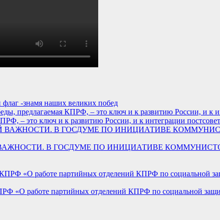
 флаг -знамя наших великих побед
РФ, – это ключ и к развитию России, и к интеграции постсовет
ННОЙ ВАЖНОСТИ. В ГОСДУМЕ ПО ИНИЦИАТИВЕ КОММУНИ
ПРФ «О работе партийных отделений КПРФ по социальной защит