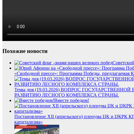
Похожие новости
Советский
«Свободной прессе»: Программа Победы, предлагаемая КП
Темы дня (19.03.2026) ВОПРОС ГОСУДАРСТВЕ
РАЗВИТИЮ ЛЕСНОГО КОМПЛЕКСА СТРАНЫ.
Вместе победим!
Постановление XII (апрельского) пленума ЦК и ЦКРК К
капитализма»