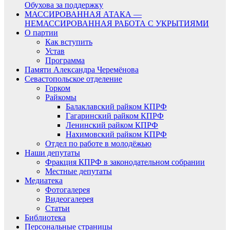
Обухова за поддержку
МАССИРОВАННАЯ АТАКА —
НЕМАССИРОВАННАЯ РАБОТА С УКРЫТИЯМИ
О партии
Как вступить
Устав
Программа
Памяти Александра Черемёнова
Севастопольское отделение
Горком
Райкомы
Балаклавский райком КПРФ
Гагаринский райком КПРФ
Ленинский райком КПРФ
Нахимовский райком КПРФ
Отдел по работе в молодёжью
Наши депутаты
Фракция КПРФ в законодательном собрании
Местные депутаты
Медиатека
Фотогалерея
Видеогалерея
Статьи
Библиотека
Персональные страницы