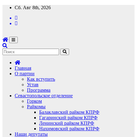
Перейти
Сб. Авг 8th, 2026
к
содержимому
Главная
О партии
Как вступить
Устав
Программа
Севастопольское отделение
Горком
Райкомы
Балаклавский райком КПРФ
Гагаринский райком КПРФ
Ленинский райком КПРФ
Нахимовский райком КПРФ
Наши депутаты