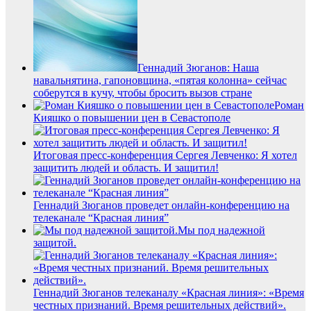
Геннадий Зюганов: Наша
навальнятина, гапоновщина, «пятая колонна» сейчас
соберутся в кучу, чтобы бросить вызов стране
Роман
Кияшко о повышении цен в Севастополе
Итоговая пресс-конференция Сергея Левченко: Я хотел
защитить людей и область. И защитил!
Геннадий Зюганов проведет онлайн-конференцию на
телеканале “Красная линия”
Мы под надежной
защитой.
Геннадий Зюганов телеканалу «Красная линия»: «Время
честных признаний. Время решительных действий».