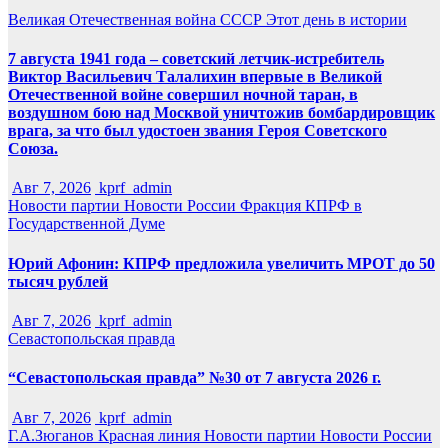
Великая Отечественная война
СССР
Этот день в истории
7 августа 1941 года – советский летчик-истребитель
Виктор Васильевич Талалихин впервые в Великой
Отечественной войне совершил ночной таран, в
воздушном бою над Москвой уничтожив бомбардировщик
врага, за что был удостоен звания Героя Советского
Союза.
Авг 7, 2026
kprf_admin
Новости партии
Новости России
Фракция КПРФ в
Государственной Думе
Юрий Афонин: КПРФ предложила увеличить МРОТ до 50
тысяч рублей
Авг 7, 2026
kprf_admin
Севастопольская правда
“Севастопольская правда” №30 от 7 августа 2026 г.
Авг 7, 2026
kprf_admin
Г.А.Зюганов
Красная линия
Новости партии
Новости России