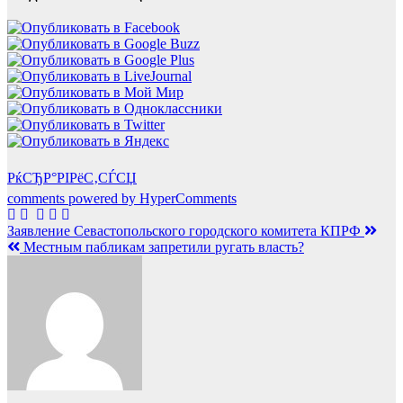
РќСЂР°РІРёС‚СЃСЏ
comments powered by HyperComments
Навигация
Заявление Севастопольского городского комитета КПРФ
Местным пабликам запретили ругать власть?
по
записям