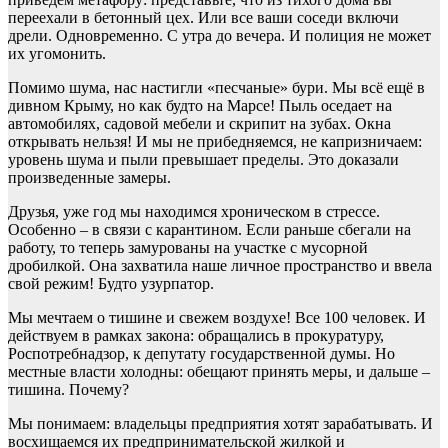
переехали в бетонный цех. Или все ваши соседи включи
дрели. Одновременно. С утра до вечера. И полиция не может
их угомонить.
Помимо шума, нас настигли «песчаные» бури. Мы всё ещё в
дивном Крыму, но как будто на Марсе! Пыль оседает на
автомобилях, садовой мебели и скрипит на зубах. Окна
открывать нельзя! И мы не прибедняемся, не капризничаем:
уровень шума и пыли превышает пределы. Это доказали
произведенные замеры.
Друзья, уже год мы находимся хроническом в стрессе.
Особенно – в связи с карантином. Если раньше сбегали на
работу, то теперь замурованы на участке с мусорной
дробилкой. Она захватила наше личное пространство и ввела
свой режим! Будто узурпатор.
Мы мечтаем о тишине и свежем воздухе! Все 100 человек. И
действуем в рамках закона: обращались в прокуратуру,
Роспотребнадзор, к депутату государственной думы. Но
местные власти холодны: обещают принять меры, и дальше –
тишина. Почему?
Мы понимаем: владельцы предприятия хотят зарабатывать. И
восхищаемся их предпринимательской жилкой и