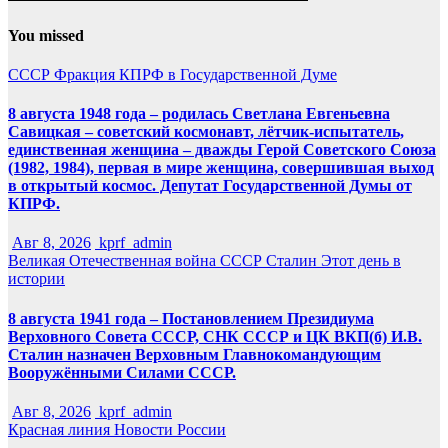
You missed
СССР
Фракция КПРФ в Государственной Думе
8 августа 1948 года – родилась Светлана Евгеньевна
Савицкая – советский космонавт, лётчик-испытатель,
единственная женщина – дважды Герой Советского Союза
(1982, 1984), первая в мире женщина, совершившая выход
в открытый космос. Депутат Государственной Думы от
КПРФ.
Авг 8, 2026
kprf_admin
Великая Отечественная война
СССР
Сталин
Этот день в
истории
8 августа 1941 года – Постановлением Президиума
Верховного Совета СССР, СНК СССР и ЦК ВКП(б) И.В.
Сталин назначен Верховным Главнокомандующим
Вооружёнными Силами СССР.
Авг 8, 2026
kprf_admin
Красная линия
Новости России