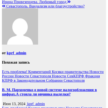
Навигация
Ирина Привезенцева. Любимый город
Севастополь. Вандализм или благоустройство?
по
записям
от
kprf_admin
Похожая запись
Есть проблема!
Комментарий
Косяки правительства
Новости
России
Новости Севастополя
Новости СевКПРФ
Фракция
КПРФ в Законодательном Собрании Севастополя
В. М. Пархоменко о новой системе налогообложения в
цифрах.А стоила ли овчинка выделки?
Июн 13, 2024
kprf_admin