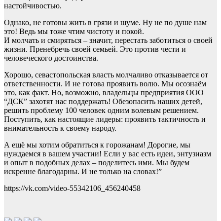
настойчивостью.
Однако, не готовы жить в грязи и шуме. Ну не по душе нам
это! Ведь мы тоже чтим чистоту и покой.
И молчать и смиряться – значит, перестать заботиться о своей
жизни. Пренебречь своей семьей. Это против чести и
человеческого достоинства.
Хорошо, севастопольская власть молчаливо отказывается от
ответственности. И не готова проявить волю. Мы осознаём
это, как факт. Но, возможно, владельцы предприятия ООО
“ДСК” захотят нас поддержать! Обезопасить наших детей,
решить проблему 100 человек одним волевым решением.
Поступить, как настоящие лидеры: проявить тактичность и
внимательность к своему народу.
А ещё мы хотим обратиться к горожанам! Дорогие, мы
нуждаемся в вашем участии! Если у вас есть идеи, энтузиазм
и опыт в подобных делах – поделитесь ими. Мы будем
искренне благодарны. И не только на словах!”
https://vk.com/video-55342106_456240458