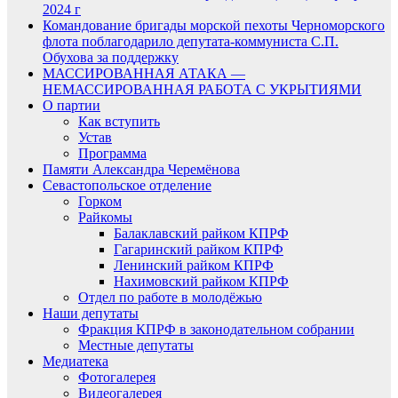
2024 г
Командование бригады морской пехоты Черноморского
флота поблагодарило депутата-коммуниста С.П.
Обухова за поддержку
МАССИРОВАННАЯ АТАКА —
НЕМАССИРОВАННАЯ РАБОТА С УКРЫТИЯМИ
О партии
Как вступить
Устав
Программа
Памяти Александра Черемёнова
Севастопольское отделение
Горком
Райкомы
Балаклавский райком КПРФ
Гагаринский райком КПРФ
Ленинский райком КПРФ
Нахимовский райком КПРФ
Отдел по работе в молодёжью
Наши депутаты
Фракция КПРФ в законодательном собрании
Местные депутаты
Медиатека
Фотогалерея
Видеогалерея