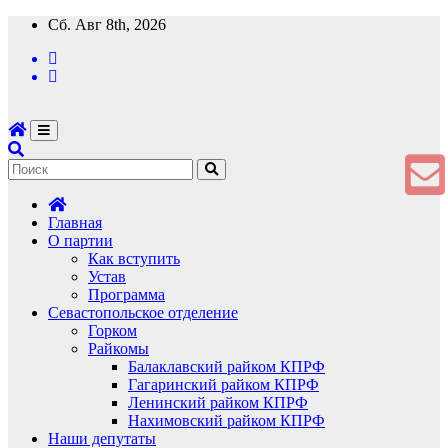
Перейти
Сб. Авг 8th, 2026
к
содержимому
Главная
О партии
Как вступить
Устав
Программа
Севастопольское отделение
Горком
Райкомы
Балаклавский райком КПРФ
Гагаринский райком КПРФ
Ленинский райком КПРФ
Нахимовский райком КПРФ
Наши депутаты