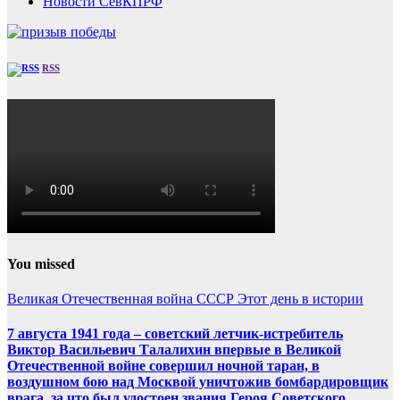
Новости СевКПРФ
RSS
You missed
Великая Отечественная война
СССР
Этот день в истории
7 августа 1941 года – советский летчик-истребитель
Виктор Васильевич Талалихин впервые в Великой
Отечественной войне совершил ночной таран, в
воздушном бою над Москвой уничтожив бомбардировщик
врага, за что был удостоен звания Героя Советского