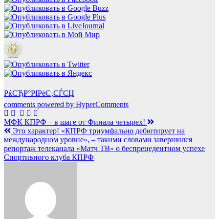
РќСЂР°РІРёС‚СЃСЏ
comments powered by HyperComments
Навигация
МФК КПРФ – в шаге от Финала четырех!
Это характер! «КПРФ триумфально дебютирует на
по
международном уровне», – такими словами завершился
записям
репортаж телеканала «Матч ТВ» о беспрецедентном успехе
Спортивного клуба КПРФ