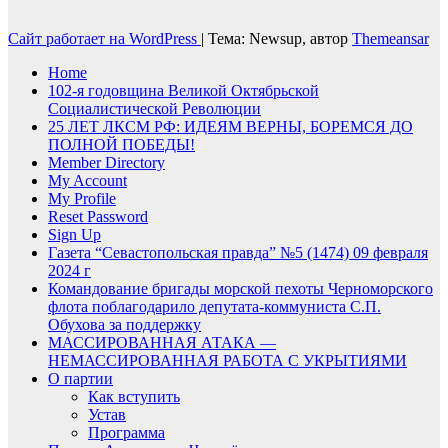
Сайт работает на WordPress
|
Тема: Newsup, автор
Themeansar
Home
102-я годовщина Великой Октябрьской
Социалистической Революции
25 ЛЕТ ЛКСМ РФ: ИДЕЯМ ВЕРНЫ, БОРЕМСЯ ДО
ПОЛНОЙ ПОБЕДЫ!
Member Directory
My Account
My Profile
Reset Password
Sign Up
Газета “Севастопольская правда” №5 (1474) 09 февраля
2024 г
Командование бригады морской пехоты Черноморского
флота поблагодарило депутата-коммуниста С.П.
Обухова за поддержку
МАССИРОВАННАЯ АТАКА —
НЕМАССИРОВАННАЯ РАБОТА С УКРЫТИЯМИ
О партии
Как вступить
Устав
Программа