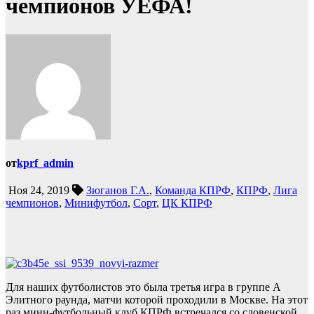
чемпионов УЕФА!
от
kprf_admin
Ноя 24, 2019
Зюганов Г.А.
,
Команда КПРФ
,
КПРФ
,
Лига
чемпионов
,
Минифутбол
,
Сорт
,
ЦК КПРФ
Для наших футболистов это была третья игра в группе А
Элитного раунда, матчи которой проходили в Москве. На этот
раз мини-футбольный клуб КПРФ встречался со словенской