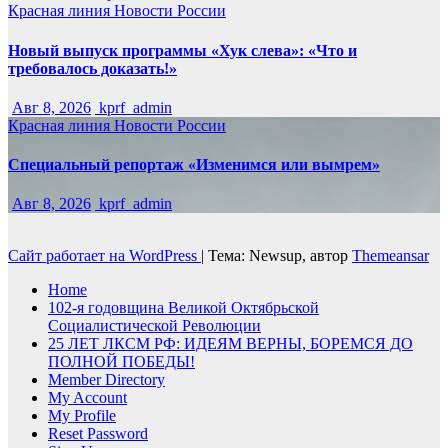
Красная линия
Новости России
Новый выпуск программы «Хук слева»: «Что и
требовалось доказать!»
Авг 8, 2026
kprf_admin
Красная линия
Новости России
Специальный репортаж «Изменимся или вымрем»
Авг 8, 2026
kprf_admin
Сайт работает на WordPress
|
Тема: Newsup, автор
Themeansar
Home
102-я годовщина Великой Октябрьской
Социалистической Революции
25 ЛЕТ ЛКСМ РФ: ИДЕЯМ ВЕРНЫ, БОРЕМСЯ ДО
ПОЛНОЙ ПОБЕДЫ!
Member Directory
My Account
My Profile
Reset Password