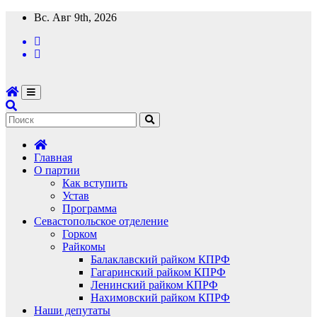
Перейти
Вс. Авг 9th, 2026
к
содержимому
Главная
О партии
Как вступить
Устав
Программа
Севастопольское отделение
Горком
Райкомы
Балаклавский райком КПРФ
Гагаринский райком КПРФ
Ленинский райком КПРФ
Нахимовский райком КПРФ
Наши депутаты