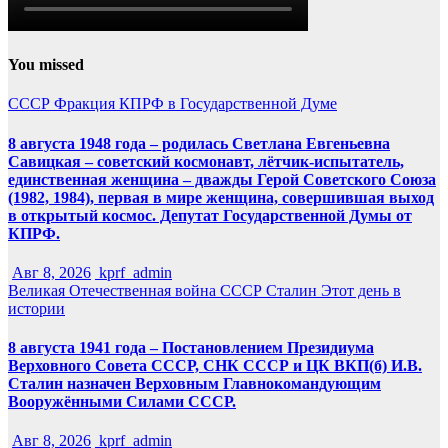
You missed
СССР
Фракция КПРФ в Государственной Думе
8 августа 1948 года – родилась Светлана Евгеньевна
Савицкая – советский космонавт, лётчик-испытатель,
единственная женщина – дважды Герой Советского Союза
(1982, 1984), первая в мире женщина, совершившая выход
в открытый космос. Депутат Государственной Думы от
КПРФ.
Авг 8, 2026
kprf_admin
Великая Отечественная война
СССР
Сталин
Этот день в
истории
8 августа 1941 года – Постановлением Президиума
Верховного Совета СССР, СНК СССР и ЦК ВКП(б) И.В.
Сталин назначен Верховным Главнокомандующим
Вооружёнными Силами СССР.
Авг 8, 2026
kprf_admin