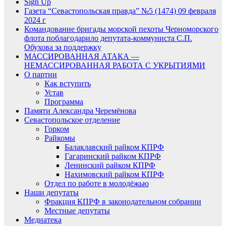
Sign Up
Газета “Севастопольская правда” №5 (1474) 09 февраля
2024 г
Командование бригады морской пехоты Черноморского
флота поблагодарило депутата-коммуниста С.П.
Обухова за поддержку
МАССИРОВАННАЯ АТАКА —
НЕМАССИРОВАННАЯ РАБОТА С УКРЫТИЯМИ
О партии
Как вступить
Устав
Программа
Памяти Александра Черемёнова
Севастопольское отделение
Горком
Райкомы
Балаклавский райком КПРФ
Гагаринский райком КПРФ
Ленинский райком КПРФ
Нахимовский райком КПРФ
Отдел по работе в молодёжью
Наши депутаты
Фракция КПРФ в законодательном собрании
Местные депутаты
Медиатека