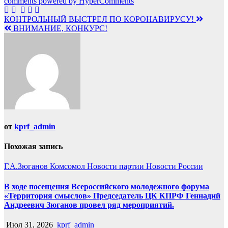
comments powered by HyperComments
Навигация
КОНТРОЛЬНЫЙ ВЫСТРЕЛ ПО КОРОНАВИРУСУ!
ВНИМАНИЕ, КОНКУРС!
по
записям
от
kprf_admin
Похожая запись
Г.А.Зюганов
Комсомол
Новости партии
Новости России
В ходе посещения Всероссийского молодежного форума
«Территория смыслов» Председатель ЦК КПРФ Геннадий
Андреевич Зюганов провел ряд мероприятий.
Июл 31, 2026
kprf_admin