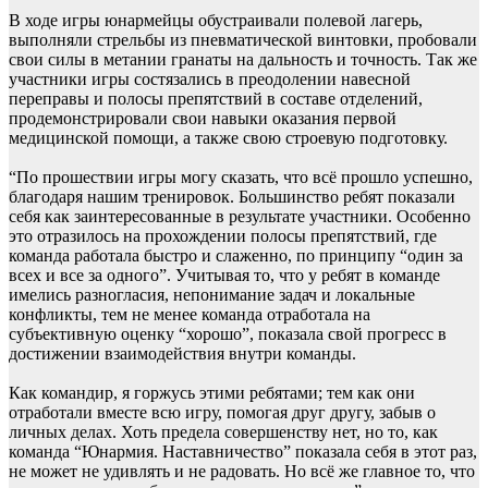
В ходе игры юнармейцы обустраивали полевой лагерь,
выполняли стрельбы из пневматической винтовки, пробовали
свои силы в метании гранаты на дальность и точность. Так же
участники игры состязались в преодолении навесной
переправы и полосы препятствий в составе отделений,
продемонстрировали свои навыки оказания первой
медицинской помощи, а также свою строевую подготовку.
“По прошествии игры могу сказать, что всё прошло успешно,
благодаря нашим тренировок. Большинство ребят показали
себя как заинтересованные в результате участники. Особенно
это отразилось на прохождении полосы препятствий, где
команда работала быстро и слаженно, по принципу “один за
всех и все за одного”. Учитывая то, что у ребят в команде
имелись разногласия, непонимание задач и локальные
конфликты, тем не менее команда отработала на
субъективную оценку “хорошо”, показала свой прогресс в
достижении взаимодействия внутри команды.
Как командир, я горжусь этими ребятами; тем как они
отработали вместе всю игру, помогая друг другу, забыв о
личных делах. Хоть предела совершенству нет, но то, как
команда “Юнармия. Наставничество” показала себя в этот раз,
не может не удивлять и не радовать. Но всё же главное то, что