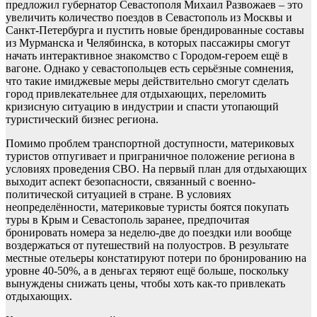
предложил губернатор Севастополя Михаил Развожаев – это
увеличить количество поездов в Севастополь из Москвы и
Санкт-Петербурга и пустить новые брендированные составы
из Мурманска и Челябинска, в которых пассажиры смогут
начать интерактивное знакомство с Городом-героем ещё в
вагоне. Однако у севастопольцев есть серьёзные сомнения,
что такие имиджевые меры действительно смогут сделать
город привлекательнее для отдыхающих, переломить
кризисную ситуацию в индустрии и спасти утопающий
туристический бизнес региона.
Помимо проблем транспортной доступности, материковых
туристов отпугивает и приграничное положение региона в
условиях проведения СВО. На первый план для отдыхающих
выходит аспект безопасности, связанный с военно-
политической ситуацией в стране. В условиях
неопределённости, материковые туристы боятся покупать
туры в Крым и Севастополь заранее, предпочитая
бронировать номера за неделю-две до поездки или вообще
воздержаться от путешествий на полуостров. В результате
местные отельеры констатируют потери по бронированию на
уровне 40-50%, а в деньгах теряют ещё больше, поскольку
вынуждены снижать цены, чтобы хоть как-то привлекать
отдыхающих.