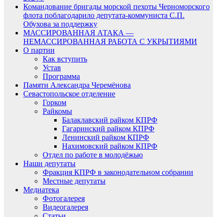
Командование бригады морской пехоты Черноморского
флота поблагодарило депутата-коммуниста С.П.
Обухова за поддержку
МАССИРОВАННАЯ АТАКА —
НЕМАССИРОВАННАЯ РАБОТА С УКРЫТИЯМИ
О партии
Как вступить
Устав
Программа
Памяти Александра Черемёнова
Севастопольское отделение
Горком
Райкомы
Балаклавский райком КПРФ
Гагаринский райком КПРФ
Ленинский райком КПРФ
Нахимовский райком КПРФ
Отдел по работе в молодёжью
Наши депутаты
Фракция КПРФ в законодательном собрании
Местные депутаты
Медиатека
Фотогалерея
Видеогалерея
Статьи