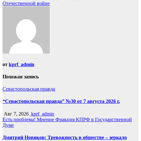
записям
Отечественной войне
от
kprf_admin
Похожая запись
Севастопольская правда
“Севастопольская правда” №30 от 7 августа 2026 г.
Авг 7, 2026
kprf_admin
Есть проблема!
Мнение
Фракция КПРФ в Государственной
Думе
Дмитрий Новиков: Тревожность в обществе – зеркало