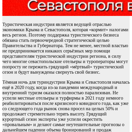
Туристическая индустрия является ведущей отраслью
экономики Крыма и Севастополя, которая «кормит» налогами
весь регион. Поэтому поддержка туристического бизнеса
обязана стать первоочередной стратегической целью
Правительства и Губернатора. Тем не менее, местной властью
не предпринимается никаких серьёзных мер помощи
представителям туристической индустрии региона, в силу
чего многие севастопольские отельеры и туроператоры могут
попросту не пережить грядущий «мёртвый» туристический
сезон и будут вынуждены свернуть свой бизнес.
Тёмная ночь для туриндустрии Крыма и Севастополя началась
ещё в 2020 году, когда из-за пандемии международный и
внутренний туризм оказался полностью парализован. Не
успели местные отельеры и турфирмы в 2021 году немного
реабилитироваться после кризисного ковидного года, как уже
со следующего года рынок снова просел на целых 50% и
продолжает стремительно терять высоту. Грядущий
курортный сезон эксперты уже успели окрестить
«провальным» и делают самые неутешительные прогнозы о
дальнейшем падении объема бронирований и продаж