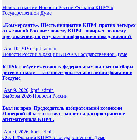
Новости партии
Новости России
Фракция КПРФ в
Государственной Думе
«Коммерсантъ». Шесть инициатив КПРФ против четырех
от «Единой России»: почему КПРФ лидирует по числу
предложений, но уступает в информационном давлении?
Авг 10, 2026
kprf_admin
Новости России
Фракция КПРФ в Государственной Думе
КПРФ требует ежегодных федеральных выплат на сборы
детей в школу — это последовательная линия фракции в
Госдуме
Авг 9, 2026
kprf_admin
Выборы 2026
Новости России
Был не прав. Председатель избирательной комиссии
Липецкой области отозвал запрет на распространение
агитматериала КПРФ.
Авг 9, 2026
kprf_admin
СССР
Фракция КПРФ в Государственной Думе