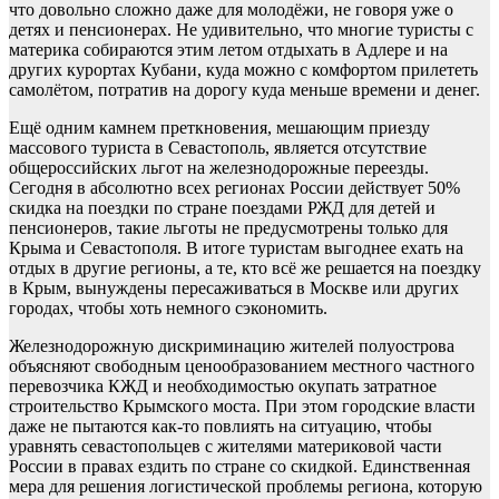
что довольно сложно даже для молодёжи, не говоря уже о
детях и пенсионерах. Не удивительно, что многие туристы с
материка собираются этим летом отдыхать в Адлере и на
других курортах Кубани, куда можно с комфортом прилететь
самолётом, потратив на дорогу куда меньше времени и денег.
Ещё одним камнем преткновения, мешающим приезду
массового туриста в Севастополь, является отсутствие
общероссийских льгот на железнодорожные переезды.
Сегодня в абсолютно всех регионах России действует 50%
скидка на поездки по стране поездами РЖД для детей и
пенсионеров, такие льготы не предусмотрены только для
Крыма и Севастополя. В итоге туристам выгоднее ехать на
отдых в другие регионы, а те, кто всё же решается на поездку
в Крым, вынуждены пересаживаться в Москве или других
городах, чтобы хоть немного сэкономить.
Железнодорожную дискриминацию жителей полуострова
объясняют свободным ценообразованием местного частного
перевозчика КЖД и необходимостью окупать затратное
строительство Крымского моста. При этом городские власти
даже не пытаются как-то повлиять на ситуацию, чтобы
уравнять севастопольцев с жителями материковой части
России в правах ездить по стране со скидкой. Единственная
мера для решения логистической проблемы региона, которую