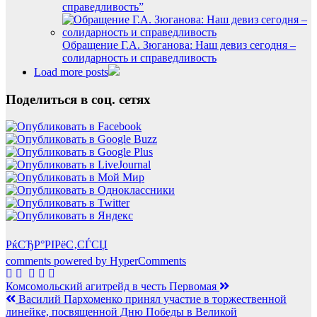
справедливость”
Обращение Г.А. Зюганова: Наш девиз сегодня –
солидарность и справедливость
Load more posts
Поделиться в соц. сетях
РќСЂР°РІРёС‚СЃСЏ
comments powered by HyperComments
Навигация
Комсомольский агитрейд в честь Первомая
Василий Пархоменко принял участие в торжественной
по
линейке, посвященной Дню Победы в Великой