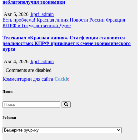
неблагополучия экономики
Авг 5, 2026
kprf_admin
Есть проблема!
Красная линия
Новости России
Фракция
КПРФ в Государственной Думе
Телеканал «Красная линия». Стагфляция становится
реальностью: КПРФ призывает к смене экономического
курса
Авг 4, 2026
kprf_admin
Comments are disabled
Комментарии для сайта
Cackl
e
Поиск
Рубрики
Рубрики