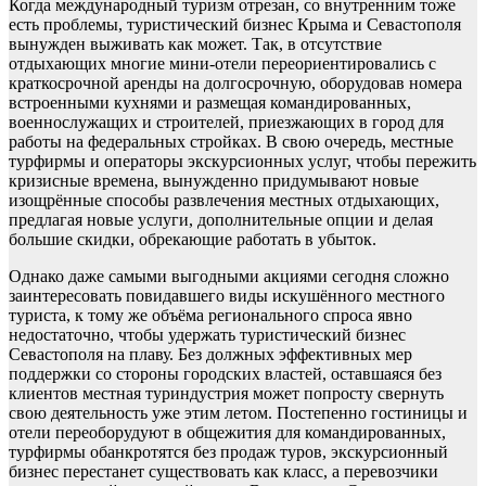
Когда международный туризм отрезан, со внутренним тоже
есть проблемы, туристический бизнес Крыма и Севастополя
вынужден выживать как может. Так, в отсутствие
отдыхающих многие мини-отели переориентировались с
краткосрочной аренды на долгосрочную, оборудовав номера
встроенными кухнями и размещая командированных,
военнослужащих и строителей, приезжающих в город для
работы на федеральных стройках. В свою очередь, местные
турфирмы и операторы экскурсионных услуг, чтобы пережить
кризисные времена, вынужденно придумывают новые
изощрённые способы развлечения местных отдыхающих,
предлагая новые услуги, дополнительные опции и делая
большие скидки, обрекающие работать в убыток.
Однако даже самыми выгодными акциями сегодня сложно
заинтересовать повидавшего виды искушённого местного
туриста, к тому же объёма регионального спроса явно
недостаточно, чтобы удержать туристический бизнес
Севастополя на плаву. Без должных эффективных мер
поддержки со стороны городских властей, оставшаяся без
клиентов местная туриндустрия может попросту свернуть
свою деятельность уже этим летом. Постепенно гостиницы и
отели переоборудуют в общежития для командированных,
турфирмы обанкротятся без продаж туров, экскурсионный
бизнес перестанет существовать как класс, а перевозчики