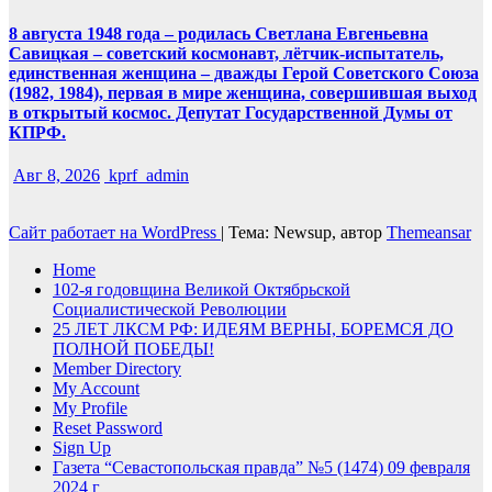
8 августа 1948 года – родилась Светлана Евгеньевна
Савицкая – советский космонавт, лётчик-испытатель,
единственная женщина – дважды Герой Советского Союза
(1982, 1984), первая в мире женщина, совершившая выход
в открытый космос. Депутат Государственной Думы от
КПРФ.
Авг 8, 2026
kprf_admin
Сайт работает на WordPress
|
Тема: Newsup, автор
Themeansar
Home
102-я годовщина Великой Октябрьской
Социалистической Революции
25 ЛЕТ ЛКСМ РФ: ИДЕЯМ ВЕРНЫ, БОРЕМСЯ ДО
ПОЛНОЙ ПОБЕДЫ!
Member Directory
My Account
My Profile
Reset Password
Sign Up
Газета “Севастопольская правда” №5 (1474) 09 февраля
2024 г