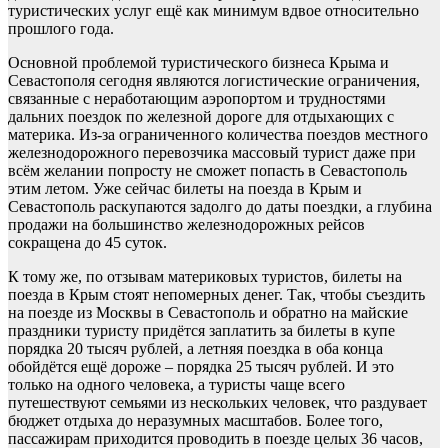
туристических услуг ещё как минимум вдвое относительно
прошлого года.
Основной проблемой туристического бизнеса Крыма и
Севастополя сегодня являются логистические ограничения,
связанные с неработающим аэропортом и трудностями
дальних поездок по железной дороге для отдыхающих с
материка. Из-за ограниченного количества поездов местного
железнодорожного перевозчика массовый турист даже при
всём желании попросту не сможет попасть в Севастополь
этим летом. Уже сейчас билеты на поезда в Крым и
Севастополь раскупаются задолго до даты поездки, а глубина
продажи на большинство железнодорожных рейсов
сокращена до 45 суток.
К тому же, по отзывам материковых туристов, билеты на
поезда в Крым стоят непомерных денег. Так, чтобы съездить
на поезде из Москвы в Севастополь и обратно на майские
праздники туристу придётся заплатить за билеты в купе
порядка 20 тысяч рублей, а летняя поездка в оба конца
обойдётся ещё дороже – порядка 25 тысяч рублей. И это
только на одного человека, а туристы чаще всего
путешествуют семьями из нескольких человек, что раздувает
бюджет отдыха до неразумных масштабов. Более того,
пассажирам приходится проводить в поезде целых 36 часов,