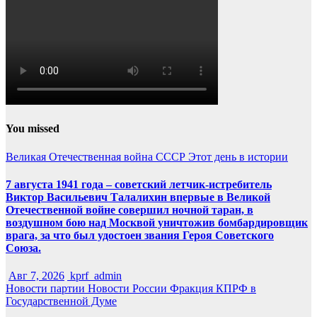
You missed
Великая Отечественная война
СССР
Этот день в истории
7 августа 1941 года – советский летчик-истребитель
Виктор Васильевич Талалихин впервые в Великой
Отечественной войне совершил ночной таран, в
воздушном бою над Москвой уничтожив бомбардировщик
врага, за что был удостоен звания Героя Советского
Союза.
Авг 7, 2026
kprf_admin
Новости партии
Новости России
Фракция КПРФ в
Государственной Думе