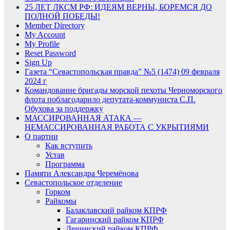
25 ЛЕТ ЛКСМ РФ: ИДЕЯМ ВЕРНЫ, БОРЕМСЯ ДО
ПОЛНОЙ ПОБЕДЫ!
Member Directory
My Account
My Profile
Reset Password
Sign Up
Газета “Севастопольская правда” №5 (1474) 09 февраля
2024 г
Командование бригады морской пехоты Черноморского
флота поблагодарило депутата-коммуниста С.П.
Обухова за поддержку
МАССИРОВАННАЯ АТАКА —
НЕМАССИРОВАННАЯ РАБОТА С УКРЫТИЯМИ
О партии
Как вступить
Устав
Программа
Памяти Александра Черемёнова
Севастопольское отделение
Горком
Райкомы
Балаклавский райком КПРФ
Гагаринский райком КПРФ
Ленинский райком КПРФ