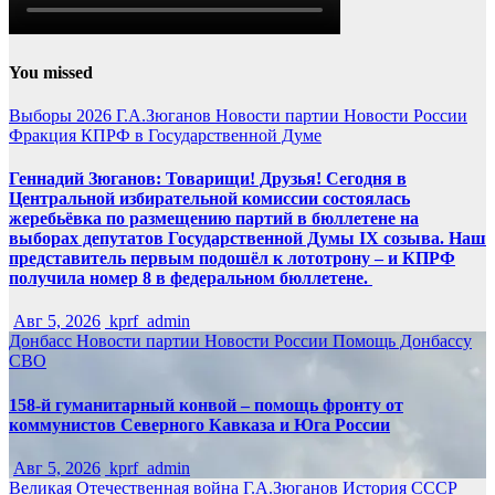
You missed
Выборы 2026
Г.А.Зюганов
Новости партии
Новости России
Фракция КПРФ в Государственной Думе
Геннадий Зюганов: Товарищи! Друзья! Сегодня в
Центральной избирательной комиссии состоялась
жеребьёвка по размещению партий в бюллетене на
выборах депутатов Государственной Думы IX созыва. Наш
представитель первым подошёл к лототрону – и КПРФ
получила номер 8 в федеральном бюллетене.
Авг 5, 2026
kprf_admin
Донбасс
Новости партии
Новости России
Помощь Донбассу
СВО
158-й гуманитарный конвой – помощь фронту от
коммунистов Северного Кавказа и Юга России
Авг 5, 2026
kprf_admin
Великая Отечественная война
Г.А.Зюганов
История СССР