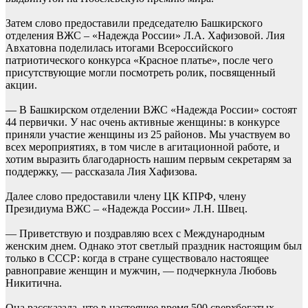
Затем слово предоставили председателю Башкирского
отделения ВЖС – «Надежда России» Л.А. Хафизовой. Лия
Авхатовна поделилась итогами Всероссийского
патриотического конкурса «Красное платье», после чего
присутствующие могли посмотреть ролик, посвященный
акции.
— В Башкирском отделении ВЖС «Надежда России» состоят
44 первички. У нас очень активные женщины: в конкурсе
приняли участие женщины из 25 районов. Мы участвуем во
всех мероприятиях, в том числе в агитационной работе, и
хотим выразить благодарность нашим первым секретарям за
поддержку, — рассказала Лия Хафизова.
Далее слово предоставили члену ЦК КПРФ, члену
Президиума ВЖС – «Надежда России» Л.Н. Швец.
— Приветствую и поздравляю всех с Международным
женским днем. Однако этот светлый праздник настоящим был
только в СССР: когда в стране существовало настоящее
равноправие женщин и мужчин, — подчеркнула Любовь
Никитична.
Она рассказала, что в настоящее время 500 сверхбогатых