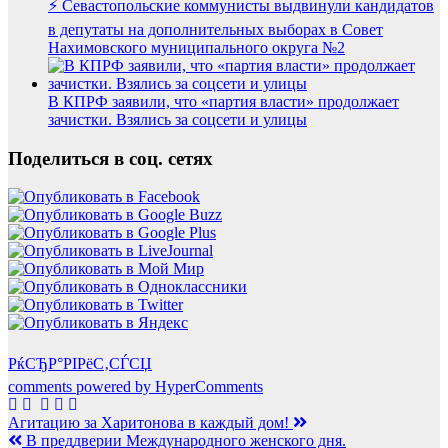
⚡ Севастопольские коммунисты выдвинули кандидатов
в депутаты на дополнительных выборах в Совет
Нахимовского муниципального округа №2
В КПРФ заявили, что «партия власти» продолжает
зачистки. Взялись за соцсети и улицы
Поделиться в соц. сетях
РќСЂР°РІРёС‚СЃСЏ
comments powered by HyperComments
Навигация
Агитацию за Харитонова в каждый дом!
В преддверии Международного женского дня.