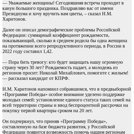
— Уважаемые женщины! Сегодняшняя встреча проходит в
канун большого праздника. Поздравляю вас от имени
Президиума и хочу вручить вам цветы, – сказал Н.М.
Харитонов.
Далее он описал демографические проблемы Российской
Федерации: суммарный коэффициент рождаемости,
показывающий, сколько в среднем родила бы одна женщина
на протяжении всего репродуктивного периода, в России в
2022 году составил 1,42.
— Пора бить тревогу: кто будет защищать нашу огромную
страну через 30 лет? Рождаемость падает, а молодежь из
регионов просит: Николай Михайлович, помогите с жильем!
— рассказал кандидат от КПРФ.
Н.М. Харитонов напомнил собравшимся, что в предвыборной
«Программе Победы» особое внимание уделено поддержке
молодых семей: установление единого статуса таких семей на
всей территории страны и ввод беспроцентной рассрочки на
покупку первой квартиры сроком на 20 лет.
Он подчеркнул, что приняв «Программу Победы»,
составленную на базе бюджета развития, у Российской
Федерации появится возможность помочь нашим регионам