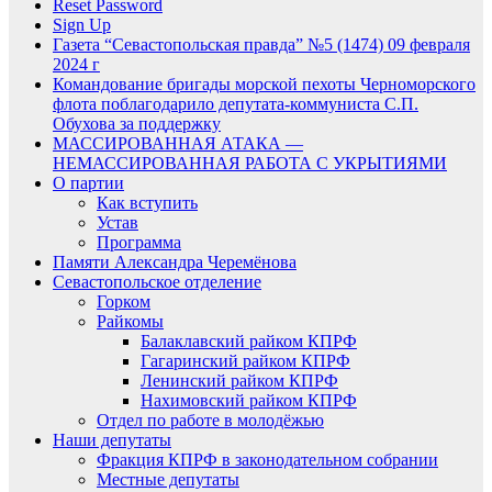
Reset Password
Sign Up
Газета “Севастопольская правда” №5 (1474) 09 февраля
2024 г
Командование бригады морской пехоты Черноморского
флота поблагодарило депутата-коммуниста С.П.
Обухова за поддержку
МАССИРОВАННАЯ АТАКА —
НЕМАССИРОВАННАЯ РАБОТА С УКРЫТИЯМИ
О партии
Как вступить
Устав
Программа
Памяти Александра Черемёнова
Севастопольское отделение
Горком
Райкомы
Балаклавский райком КПРФ
Гагаринский райком КПРФ
Ленинский райком КПРФ
Нахимовский райком КПРФ
Отдел по работе в молодёжью
Наши депутаты
Фракция КПРФ в законодательном собрании
Местные депутаты