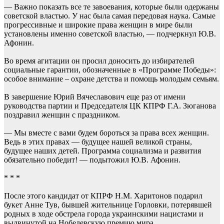
— Важно показать все те завоевания, которые были одержаны
советской властью. У нас была самая передовая наука. Самые
прогрессивные и широкие права женщин в мире были
установлены именно советской властью, — подчеркнул Ю.В.
Афонин.
Во время агитации он просил доносить до избирателей
социальные гарантии, обозначенные в «Программе Победы»:
особое внимание – охране детства и помощь молодым семьям.
В завершение Юрий Вячеславович еще раз от имени
руководства партии и Председателя ЦК КПРФ Г.А. Зюганова
поздравил женщин с праздником.
— Мы вместе с вами будем бороться за права всех женщин.
Ведь в этих правах — будущее нашей великой страны,
будущее наших детей. Программа социализма и развития
обязательно победит! — подытожил Ю.В. Афонин.
* * *
После этого кандидат от КПРФ Н.М. Харитонов подарил
букет Анне Тув, бывшей жительнице Горловки, потерявшей
родных в ходе обстрела города украинскими нацистами и
выдвинутой на Нобелевскую премию мира.