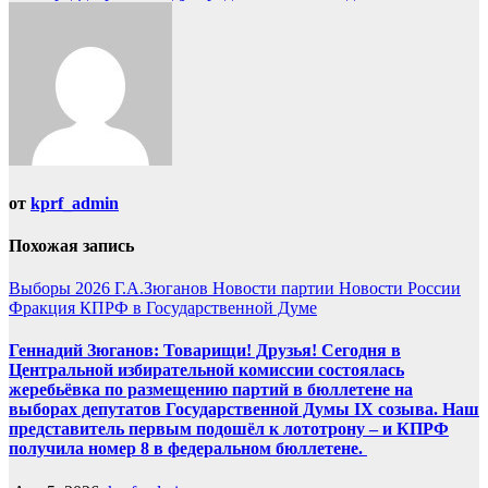
по
записям
от
kprf_admin
Похожая запись
Выборы 2026
Г.А.Зюганов
Новости партии
Новости России
Фракция КПРФ в Государственной Думе
Геннадий Зюганов: Товарищи! Друзья! Сегодня в
Центральной избирательной комиссии состоялась
жеребьёвка по размещению партий в бюллетене на
выборах депутатов Государственной Думы IX созыва. Наш
представитель первым подошёл к лототрону – и КПРФ
получила номер 8 в федеральном бюллетене.