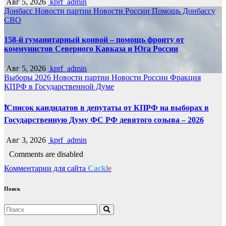
Авг 5, 2026
kprf_admin
Донбасс
Новости партии
Новости России
Помощь Донбассу
СВО
158-й гуманитарный конвой – помощь фронту от
коммунистов Северного Кавказа и Юга России
Авг 5, 2026
kprf_admin
Выборы 2026
Новости партии
Новости России
Фракция
КПРФ в Государственной Думе
❗️Список кандидатов в депутаты от КПРФ на выборах в
Государственную Думу ФС РФ девятого созыва – 2026
Авг 3, 2026
kprf_admin
Comments are disabled
Комментарии для сайта
Cackl
e
Поиск