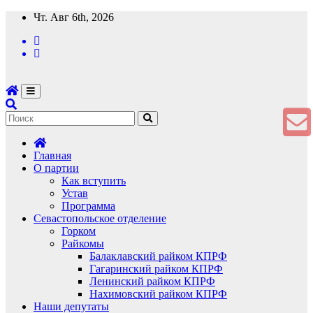
Перейти
Чт. Авг 6th, 2026
к
содержимому
Главная
О партии
Как вступить
Устав
Программа
Севастопольское отделение
Горком
Райкомы
Балаклавский райком КПРФ
Гагаринский райком КПРФ
Ленинский райком КПРФ
Нахимовский райком КПРФ
Наши депутаты