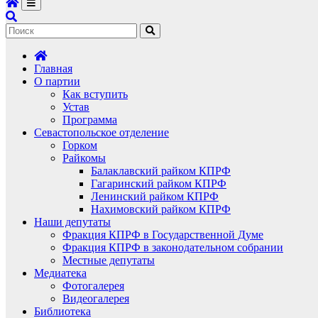
Главная
О партии
Как вступить
Устав
Программа
Севастопольское отделение
Горком
Райкомы
Балаклавский райком КПРФ
Гагаринский райком КПРФ
Ленинский райком КПРФ
Нахимовский райком КПРФ
Наши депутаты
Фракция КПРФ в Государственной Думе
Фракция КПРФ в законодательном собрании
Местные депутаты
Медиатека
Фотогалерея
Видеогалерея
Библиотека