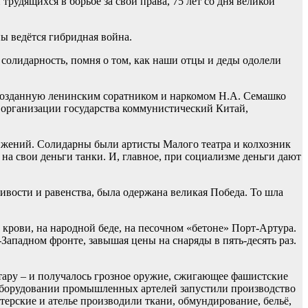
рудящихся в борьбе за свои права, 75 лет со дня великой
ы ведётся гибридная война.
у солидарность, помня о том, как наши отцы и деды одолели
 созданную ленинским соратником и наркомом Н.А. Семашко
 организации государства коммунистический Китай,
ижений. Солидарны были артисты Малого театра и колхозник
 свои деньги танки. И, главное, при социализме деньги дают
ивости и равенства, была одержана великая Победа. То шла
 крови, на народной беде, на песочном «бетоне» Порт-Артура.
ападном фронте, завышая цены на снаряды в пять-десять раз.
тару – и получалось грозное оружие, сжигающее фашистские
оборудовании промышленных артелей запустили производство
ерские и ателье производили ткани, обмундирование, бельё,