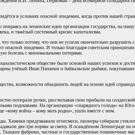
ождения В.И. Ленина, Первомай – день всемирной солидарности т
идётся в условиях опасной эпидемии, когда против нашей стран
ко опираясь на ленинские идеи организации государства, на наш
века, и тяжёлый системный кризис капитализма.
что только потому, что они не успели окончательно разрушить
ит опасной эпидемии. И только благодаря советским принципам
сную болезнь с минимальными потерями.
социалистическом обществе были основой наших успехов и дост
рны учёный Иван Папанин и байкальские рыбаки, покупавшие на
щества, возможности объединить людей на основе идей справедл
достно потирали ручки, рассчитывая свои прибыли на солдатской
нными подошвами. На организации «снарядного голода» на Юго-З
де «кому война – кому мать родна», ушли вместе с ним.
беды. Химики придумывали огнесмеси, пионеры собирали стекло
давали две-три нормы за смену. В осаждённом Ленинграде на 
 Ткацкие фабрики, частные и государственные пошивочные маст