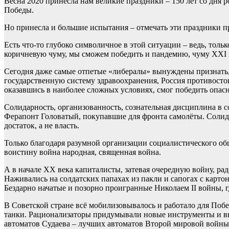
Весна 2020 принесла нам великие праздники – 150 лет со дня р
Победы.
Но принесла и большие испытания – отмечать эти праздники пр
Есть что-то глубоко символичное в этой ситуации – ведь, толь
коричневую чуму, мы сможем победить и пандемию, чуму XXI 
Сегодня даже самые отпетые «либералы» вынуждены признать, 
государственную систему здравоохранения, Россия противосто
оказавшись в наиболее сложных условиях, смог победить опа
Солидарность, организованность, сознательная дисциплина в 
Ферапонт Головатый, покупавшие для фронта самолёты. Солида
достаток, а не власть.
Только благодаря разумной организации социалистического об
воистину война народная, священная война.
А в начале ХХ века капиталисты, затевая очередную войну, ра
Наживались на солдатских папахах из пакли и сапогах с карто
Бездарно начатые и позорно проигранные Николаем II войны, г
В Советской стране всё мобилизовывалось и работало для По
танки. Рационализаторы придумывали новые инструменты и вы
автоматов Судаева – лучших автоматов Второй мировой войны.